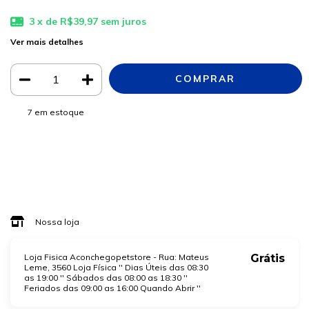
3
x de
R$39,97
sem juros
Ver mais detalhes
7
em estoque
Meios de envio
ALTERAR CEP
Entregas para o CEP:
CALCULAR
Faça login
e use seus dados de entrega
Não sei meu CEP
Nossa loja
Loja Fisica Aconchegopetstore - Rua: Mateus
Grátis
Leme, 3560 Loja Física '' Dias Úteis das 08:30
as 19:00 '' Sábados das 08:00 as 18:30 ''
Feriados das 09:00 as 16:00 Quando Abrir ''