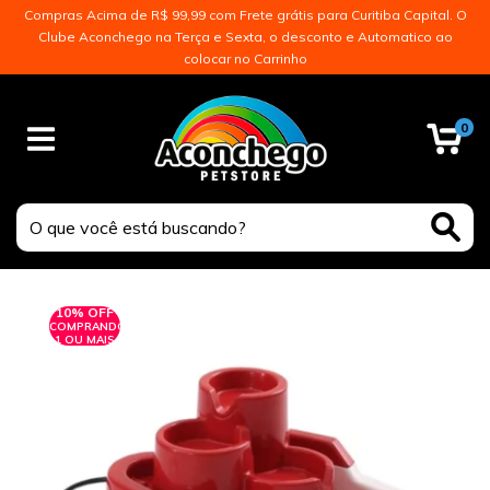
Compras Acima de R$ 99,99 com Frete grátis para Curitiba Capital. O
Clube Aconchego na Terça e Sexta, o desconto e Automatico ao
colocar no Carrinho
0
10% OFF
COMPRANDO
1 OU MAIS