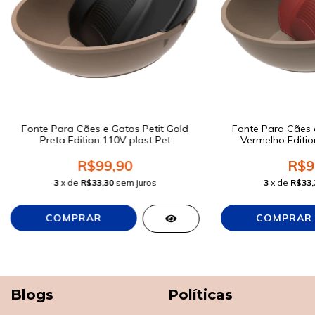
Fonte Para Cães e Gatos Petit Gold
Fonte Para Cães e
Preta Edition 110V plast Pet
Vermelho Editio
R$99,90
R$9
3
x de
R$33,30
sem juros
3
x de
R$33,
Blogs
Políticas