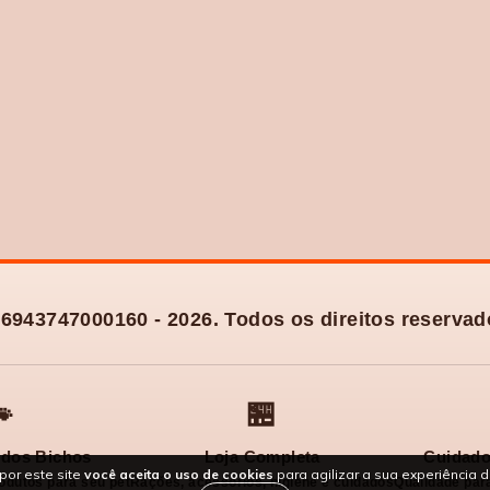
6943747000160 - 2026. Todos os direitos reservad

🏪
dos Bichos
Loja Completa
Cuidado
por este site
você aceita o uso de cookies
para agilizar a sua experiência 
odutos para seu pet
Rações, acessórios, higiene e cuidados
Qualidade para