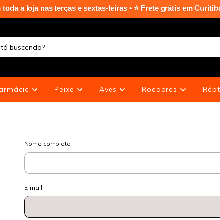
loja nas terças e sextas-feiras • ⭐ Frete grátis em Curitiba Ca
armácia
Peixe
Aves
Roedores
Répt
Nome completo
E-mail