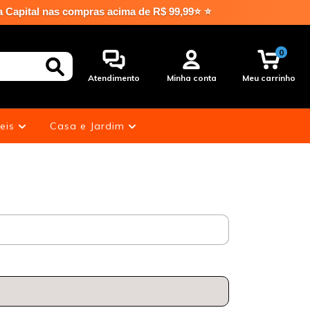
pital nas compras acima de R$ 99,99⭐ ⭐
0
Atendimento
Minha conta
Meu carrinho
eis
Casa e Jardim