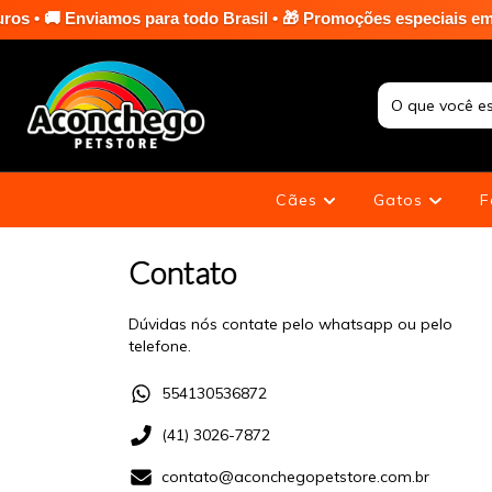
 Enviamos para todo Brasil • 🎁 Promoções especiais em toda a 
Cães
Gatos
F
Contato
Dúvidas nós contate pelo whatsapp ou pelo
telefone.
554130536872
(41) 3026-7872
contato@aconchegopetstore.com.br