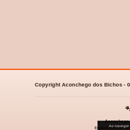
Copyright Aconchego dos Bichos - 0

Aconchego 
Ao navegar 
Especialistas em pr