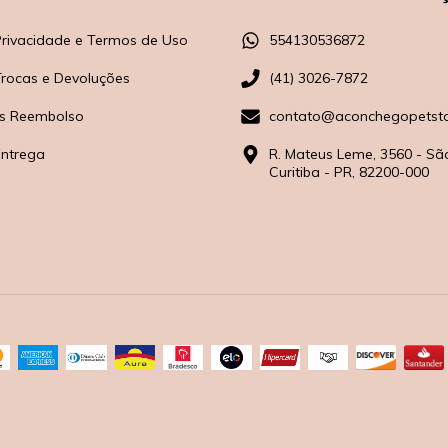
 Privacidade e Termos de Uso
554130536872
 Trocas e Devoluções
(41) 3026-7872
s Reembolso
contato@aconchegopetsto
Entrega
R. Mateus Leme, 3560 - Sã
Curitiba - PR, 82200-000