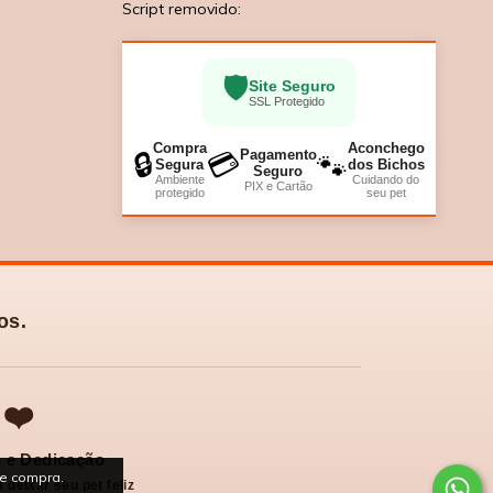
Script removido:
🛡️
Site Seguro
SSL Protegido
Compra
Aconchego
Pagamento
🔒
💳
🐾
Segura
dos Bichos
Seguro
Ambiente
Cuidando do
PIX e Cartão
protegido
seu pet
os.
❤️
 e Dedicação
de compra.
 deixar seu pet feliz