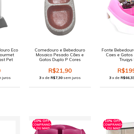
ouro Eco
Comedouro e Bebedouro
Fonte Bebedour
Gourmet
Mosaico Pesado Cães e
Caes e Gatos 
ast Pet
Gatos Duplo P Cores
Truqys
0
R$21,90
R$19
 juros
3
x de
R$7,30
sem juros
3
x de
R$66,3
10% OFF
10% OFF
COMPRANDO
COMPRANDO
1 OU MAIS
1 OU MAIS