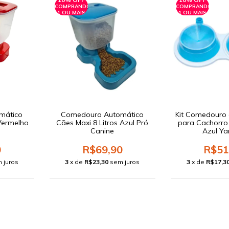
COMPRANDO
COMPRANDO
1 OU MAIS
1 OU MAIS
mático
Comedouro Automático
Kit Comedouro
 Vermelho
Cães Maxi 8 Litros Azul Pró
para Cachorro
Canine
Azul Ya
0
R$69,90
R$51
 juros
3
x de
R$23,30
sem juros
3
x de
R$17,3