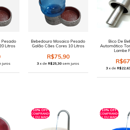
o Pesado
Bebedouro Mosaico Pesado
Bico De B
0 Litros
Galão Cães Cores 10 Litros
Automático To
Lambe P
0
R$75,90
R$67
 juros
3
x de
R$25,30
sem juros
3
x de
R$22,6
10% OFF
10% OFF
COMPRANDO
COMPRANDO
1 OU MAIS
1 OU MAIS