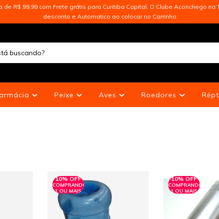
de R$ 99,99 com Frete grátis para Curitiba Capital. O Clube Aconchego na T
desconto e Automatico ao colocar no Carrinho
armácia
Peixe
Aves
Roedores
Répt
10% OFF
10% OFF
COMPRANDO
COMPRANDO
1 OU MAIS
1 OU MAIS