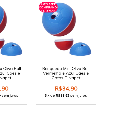
10% OFF
COMPRANDO
1 OU MAIS
 Oliva Ball
Brinquedo Mini Oliva Ball
zul Cães e
Vermelho e Azul Cães e
ivapet
Gatos Olivapet
,90
R$34,90
0
sem juros
3
x de
R$11,63
sem juros