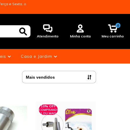
erça e Sexta, o
0
Atendimento
Minha conta
Meu carrinho
eis
Casa e Jardim
10% OFF
COMPRANDO
1 OU MAIS