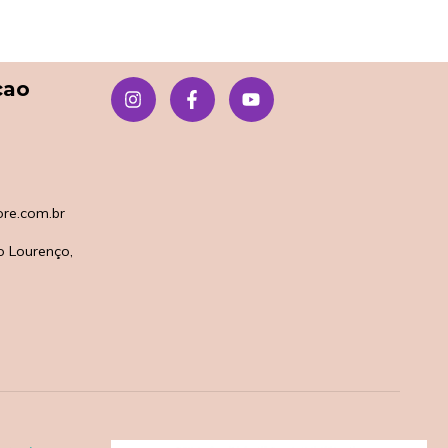
çao
re.com.br
o Lourenço,