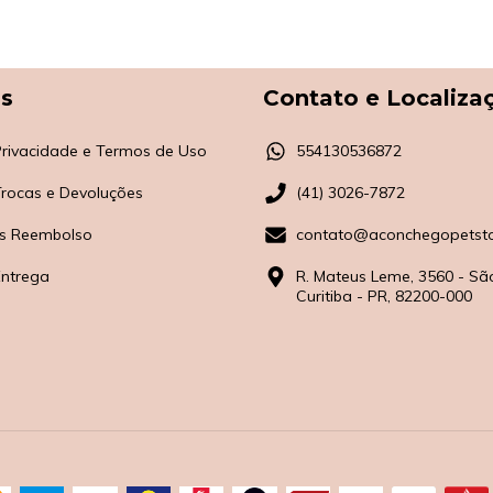
as
Contato e Localiza
 Privacidade e Termos de Uso
554130536872
 Trocas e Devoluções
(41) 3026-7872
s Reembolso
contato@aconchegopetsto
Entrega
R. Mateus Leme, 3560 - Sã
Curitiba - PR, 82200-000