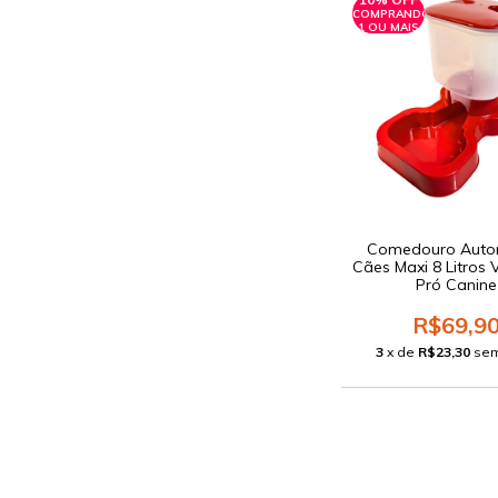
COMPRANDO
1 OU MAIS
Comedouro Auto
Cães Maxi 8 Litros
Pró Canine
R$69,9
3
x de
R$23,30
sem