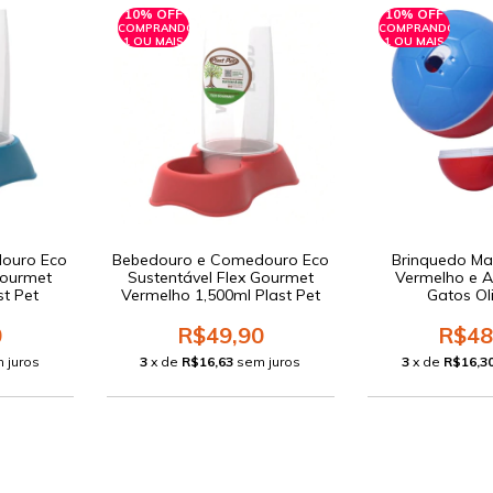
10% OFF
10% OFF
COMPRANDO
COMPRANDO
1 OU MAIS
1 OU MAIS
ouro Eco
Bebedouro e Comedouro Eco
Brinquedo Max
Gourmet
Sustentável Flex Gourmet
Vermelho e A
st Pet
Vermelho 1,500ml Plast Pet
Gatos Ol
0
R$49,90
R$48
 juros
3
x de
R$16,63
sem juros
3
x de
R$16,3