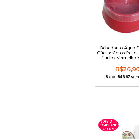
Bebedouro Água 
Cães e Gatos Pelos
Curtos Vermelho 
R$26,9
3
x de
R$8,97
sem
10% OFF
COMPRANDO
1 OU MAIS