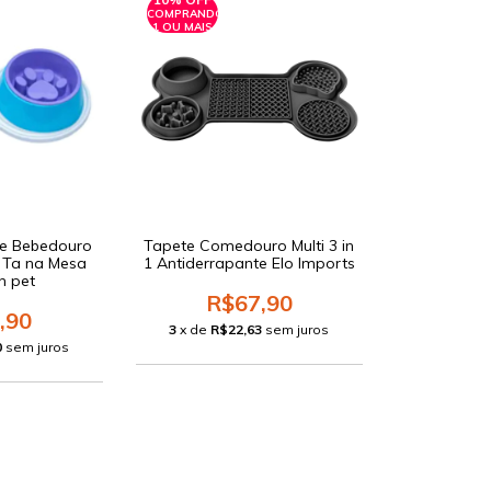
COMPRANDO
1 OU MAIS
 e Bebedouro
Tapete Comedouro Multi 3 in
 Ta na Mesa
1 Antiderrapante Elo Imports
n pet
R$67,90
,90
3
x de
R$22,63
sem juros
0
sem juros