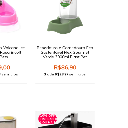
o Volcano Ice
Bebedouro e Comedouro Eco
Rosa Bivolt
Sustentável Flex Gourmet
 Pets
Verde 3000ml Plast Pet
9,00
R$86,90
3
sem juros
3
x de
R$28,97
sem juros
10% OFF
COMPRANDO
1 OU MAIS