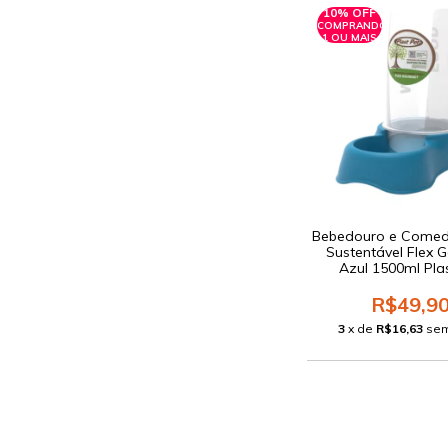
10% OFF
COMPRANDO
1 OU MAIS
Bebedouro e Comed
Sustentável Flex 
Azul 1500ml Pla
R$49,9
3
x de
R$16,63
sem