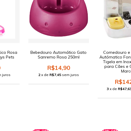
ico Rosa
Bebedouro Automático Gato
Comedouro e
qys Pets
Sanremo Rosa 250ml
Autómatico Fon
Tigela em Ino
para Cães e 
0
R$14,90
Marc
 juros
2
x de
R$7,45
sem juros
R$14
3
x de
R$47,6
10% OFF
10% OFF