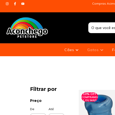
Compras Acima 
Cães
Gatos
F
Filtrar por
10% OFF
COMPRANDO
Preço
1 OU MAIS
De
Até