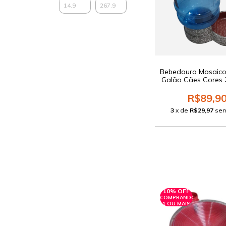
Bebedouro Mosaic
Galão Cães Cores 2
R$89,9
3
x de
R$29,97
sem
10% OFF
COMPRANDO
1 OU MAIS