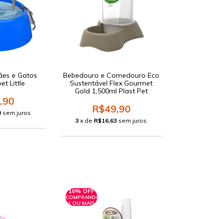
Cães e Gatos
Bebedouro e Comedouro Eco
t Little
Sustentável Flex Gourmet
Gold 1,500ml Plast Pet
,90
R$49,90
0
sem juros
3
x de
R$16,63
sem juros
10% OFF
COMPRANDO
1 OU MAIS