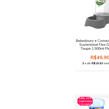
Bebedouro e Comed
Sustentável Flex 
Taupe 1,500ml Pl
R$49,9
3
x de
R$16,63
sem
10% OFF
COMPRANDO
1 OU MAIS