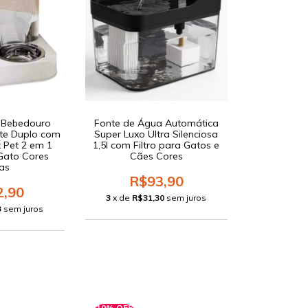
 Bebedouro
Fonte de Água Automática
te Duplo com
Super Luxo Ultra Silenciosa
x Pet 2 em 1
1,5l com Filtro para Gatos e
Gato Cores
Cães Cores
as
R$93,90
2,90
3
x de
R$31,30
sem juros
3
sem juros
10% OFF