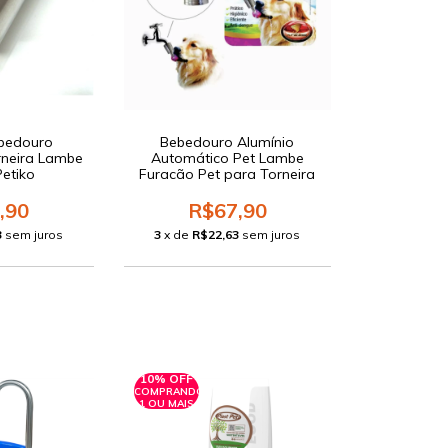
ebedouro
Bebedouro Alumínio
rneira Lambe
Automático Pet Lambe
etiko
Furacão Pet para Torneira
,90
R$67,90
3
sem juros
3
x de
R$22,63
sem juros
10% OFF
COMPRANDO
1 OU MAIS