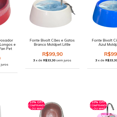
Dosador
Fonte Bivolt Cães e Gatos
Fonte Bivolt 
 Longos e
Branco Moldpet Little
Azul Moldpe
Yan Pet
R$99,90
R$99
0
3
x de
R$33,30
sem juros
3
x de
R$33,3
 juros
10% OFF
10% OFF
COMPRANDO
COMPRANDO
1 OU MAIS
1 OU MAIS