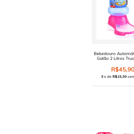
Bebedouro Automát
Galão 2 Litros Tru
R$45,9
3
x de
R$15,30
sem
10% OFF