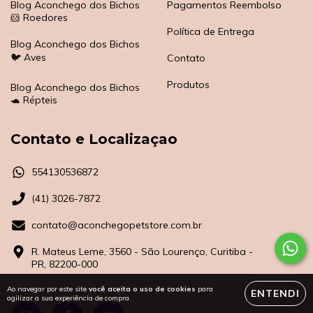
Blog Aconchego dos Bichos
Pagamentos Reembolso
🐹 Roedores
Política de Entrega
Blog Aconchego dos Bichos
🐦 Aves
Contato
Produtos
Blog Aconchego dos Bichos
🐢 Répteis
Contato e Localizaçao
554130536872
(41) 3026-7872
contato@aconchegopetstore.com.br
R. Mateus Leme, 3560 - São Lourenço, Curitiba -
PR, 82200-000
Ao navegar por este site
você aceita o uso de cookies
para
ENTENDI
agilizar a sua experiência de compra.