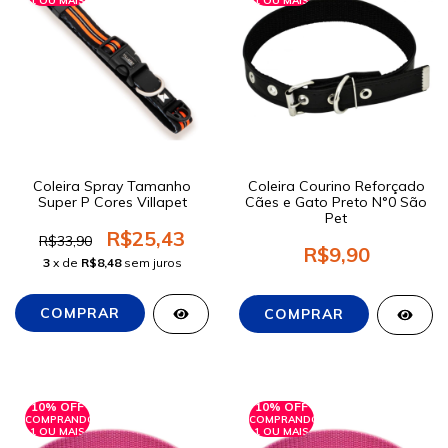
1 OU MAIS
1 OU MAIS
Coleira Spray Tamanho
Coleira Courino Reforçado
Super P Cores Villapet
Cães e Gato Preto N°0 São
Pet
R$25,43
R$33,90
R$9,90
3
x de
R$8,48
sem juros
10% OFF
10% OFF
COMPRANDO
COMPRANDO
1 OU MAIS
1 OU MAIS