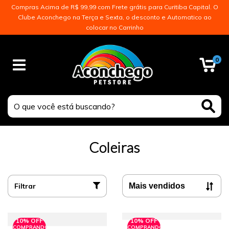
Compras Acima de R$ 99,99 com Frete grátis para Curitiba Capital. O
Clube Aconchego na Terça e Sexta, o desconto e Automatico ao
colocar no Carrinho
0
Coleiras
Filtrar
10% OFF
10% OFF
COMPRANDO
COMPRANDO