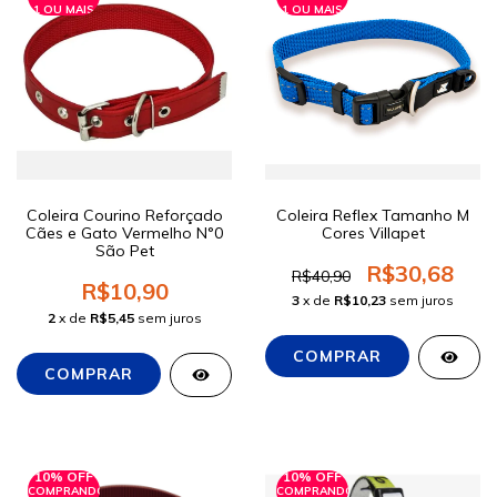
1 OU MAIS
1 OU MAIS
Coleira Courino Reforçado
Coleira Reflex Tamanho M
Cães e Gato Vermelho N°0
Cores Villapet
São Pet
R$30,68
R$40,90
R$10,90
3
x de
R$10,23
sem juros
2
x de
R$5,45
sem juros
10% OFF
10% OFF
COMPRANDO
COMPRANDO