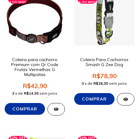
1 OU MAIS
1 OU MAIS
Coleira para cachorro
Coleira Para Cachorros
Premium com Qr Code
Smash G Zee Dog
Frutas Vermelhas G
Multipatas
R$78,90
3
x de
R$26,30
sem juros
R$42,90
3
x de
R$14,30
sem juros
10% OFF
10% OFF