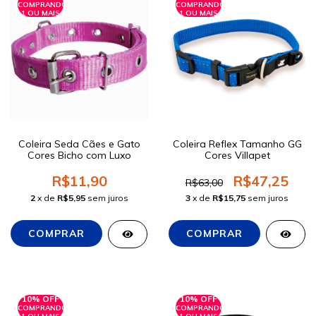
COMPRANDO
COMPRANDO
1 OU MAIS
1 OU MAIS
Coleira Seda Cães e Gato
Coleira Reflex Tamanho GG
Cores Bicho com Luxo
Cores Villapet
R$11,90
R$47,25
R$63,00
2
x de
R$5,95
sem juros
3
x de
R$15,75
sem juros
10% OFF
10% OFF
COMPRANDO
COMPRANDO