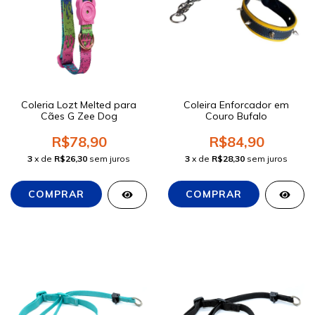
Coleria Lozt Melted para
Coleira Enforcador em
Cães G Zee Dog
Couro Bufalo
R$78,90
R$84,90
3
x de
R$26,30
sem juros
3
x de
R$28,30
sem juros