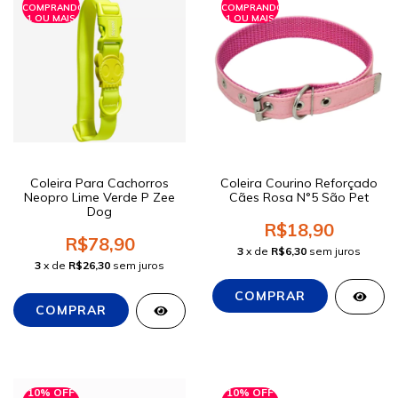
COMPRANDO
COMPRANDO
1 OU MAIS
1 OU MAIS
Coleira Para Cachorros
Coleira Courino Reforçado
Neopro Lime Verde P Zee
Cães Rosa N°5 São Pet
Dog
R$18,90
R$78,90
3
x de
R$6,30
sem juros
3
x de
R$26,30
sem juros
10% OFF
10% OFF