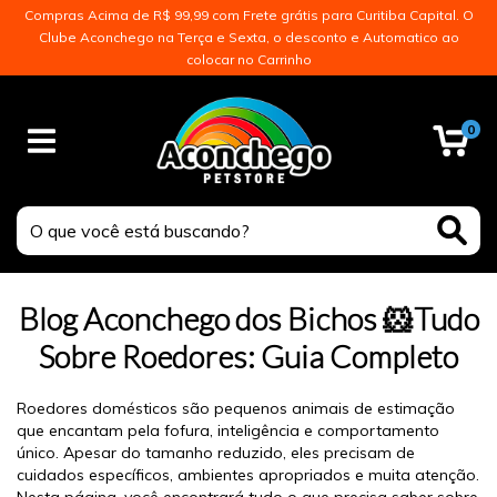
Compras Acima de R$ 99,99 com Frete grátis para Curitiba Capital. O
Clube Aconchego na Terça e Sexta, o desconto e Automatico ao
colocar no Carrinho
0
Blog Aconchego dos Bichos 🐹Tudo
Sobre Roedores: Guia Completo
Roedores domésticos são pequenos animais de estimação
que encantam pela fofura, inteligência e comportamento
único. Apesar do tamanho reduzido, eles precisam de
cuidados específicos, ambientes apropriados e muita atenção.