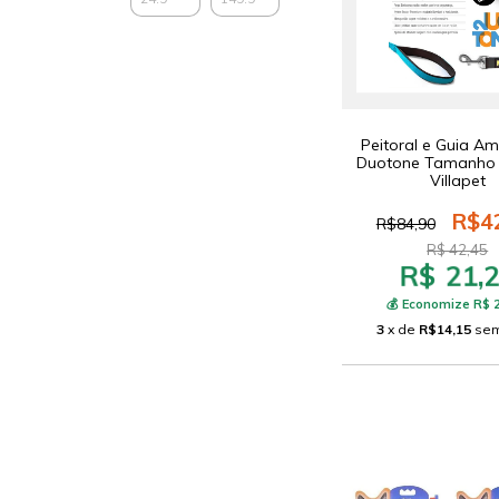
Peitoral e Guia A
Duotone Tamanho 
Villapet
R$4
R$84,90
R$ 42,45
R$ 21,
💰 Economize R$ 
3
x de
R$14,15
sem