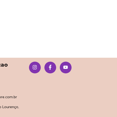
çao
re.com.br
o Lourenço,