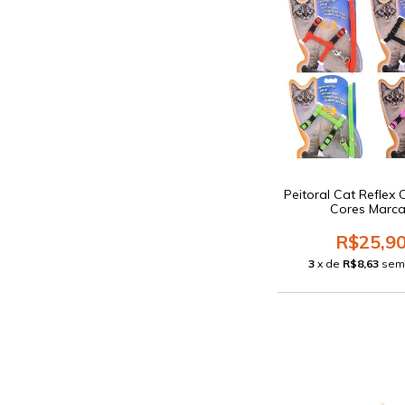
Peitoral Cat Reflex
Cores Marc
R$25,9
3
x de
R$8,63
sem