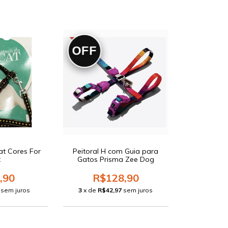
OFF
at Cores For
Peitoral H com Guia para
t
Gatos Prisma Zee Dog
,90
R$128,90
sem juros
3
x de
R$42,97
sem juros