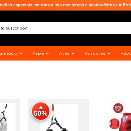
oda a loja nas terças e sextas-feiras • ⭐ Frete grátis em Curit
armácia
Peixe
Aves
Roedores
Répt
🔥
50%