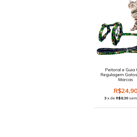
Peitoral e Gui
Regulagem Gatos
Marcas
R$24,9
3
x de
R$8,30
sem