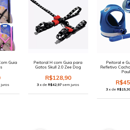
 Com Guia
Peitoral H com Guia para
Peitoral e G
as
Gatos Skull 2.0 Zee Dog
Refletivo Cacho
Pau
0
R$128,90
R$45
 juros
3
x de
R$42,97
sem juros
3
x de
R$15,3