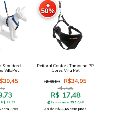
🔥
50%
ia Standard
Peitoral Confort Tamanho PP
s VillaPet
Cores Villa Pet
$39,45
R$34,95
R$69,90
,45
R$ 34,95
9,73
R$ 17,48
 R$ 19,73
💰 Economize R$ 17,48
5
sem juros
3
x de
R$11,65
sem juros