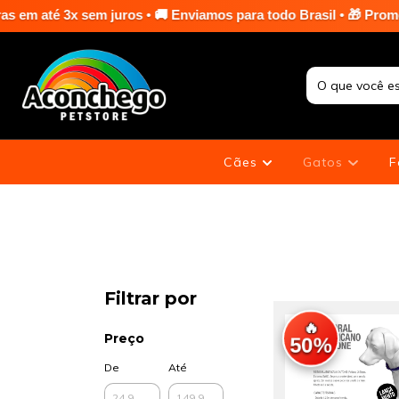
os • 🚚 Enviamos para todo Brasil • 🎁 Promoções especiais em t
Cães
Gatos
F
Filtrar por
🔥
Preço
50%
De
Até