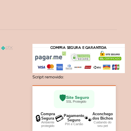
Script removido:
🛡️
Site Seguro
SSL Protegido
Compra
Aconchego
Pagamento
🔒
💳
🐾
Segura
dos Bichos
Seguro
Ambiente
Cuidando do
PIX e Cartão
protegido
seu pet