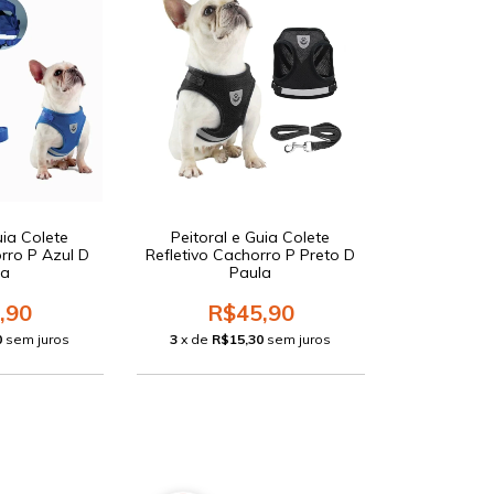
uia Colete
Peitoral e Guia Colete
rro P Azul D
Refletivo Cachorro P Preto D
la
Paula
,90
R$45,90
0
sem juros
3
x de
R$15,30
sem juros