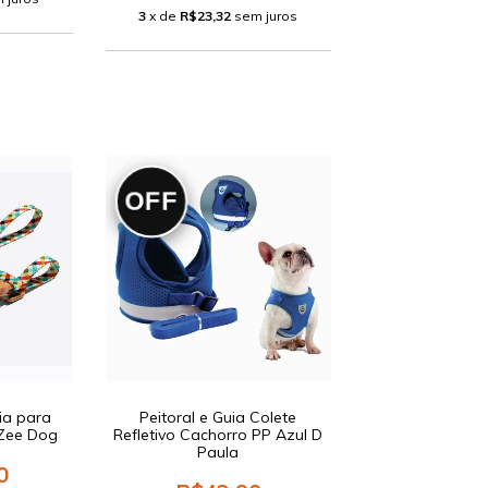
3
x de
R$23,32
sem juros
OFF
ia para
Peitoral e Guia Colete
Zee Dog
Refletivo Cachorro PP Azul D
Paula
0