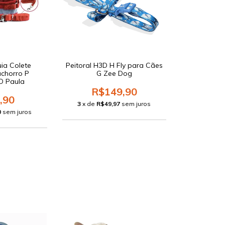
uia Colete
Peitoral H3D H Fly para Cães
achorro P
G Zee Dog
D Paula
R$149,90
,90
3
x de
R$49,97
sem juros
0
sem juros