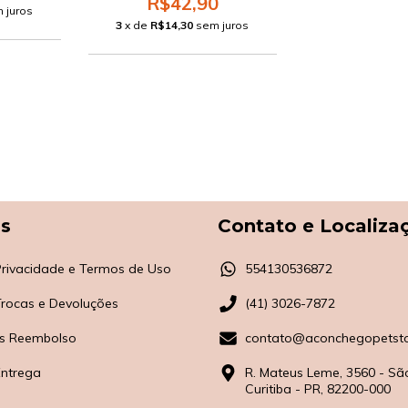
R$42,90
 juros
3
x de
R$14,30
sem juros
as
Contato e Localiza
 Privacidade e Termos de Uso
554130536872
 Trocas e Devoluções
(41) 3026-7872
s Reembolso
contato@aconchegopetsto
Entrega
R. Mateus Leme, 3560 - Sã
Curitiba - PR, 82200-000