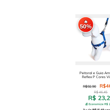
🔥
50%
Peitoral e Guia A
Reflex P Cores Vi
R$4
R$92,90
R$ 46,45
R$ 23,
💰 Economize R$ 
3
x de
R$15,48
sem