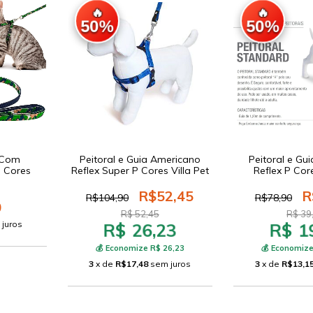
🔥
🔥
50%
50%
a Com
Peitoral e Guia Americano
Peitoral e Gu
 Cores
Reflex Super P Cores Villa Pet
Reflex P Core
R$52,45
R
R$104,90
R$78,90
0
R$ 52,45
R$ 39
 juros
R$ 26,23
R$ 1
💰 Economize R$ 26,23
💰 Economize
3
x de
R$17,48
sem juros
3
x de
R$13,1