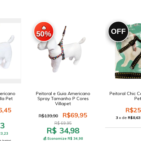
🔥
OFF
50%
Peitoral Chic C
mericano
Peitoral e Guia Americano
Pe
lla Pet
Spray Tamanho P Cores
Villapet
R$25
6,45
R$69,95
R$139,90
3
x de
R$8,63
23
R$ 69,95
R$ 34,98
23,23
💰 Economize R$ 34,98
 juros