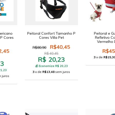
mericano
Peitoral Confort Tamanho P
Peitoral e G
P Cores
Cores Villa Pet
Refletivo C
Vermelho 
R$40,45
R$80,90
2,45
R$45
R$ 40,45
3
x de
R$15,3
R$ 20,23
23
💰 Economize R$ 20,23
21,23
3
x de
R$13,48
sem juros
 juros