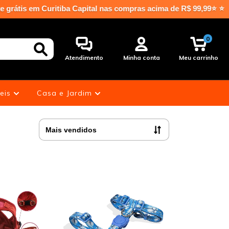
iba Capital nas compras acima de R$ 99,99⭐ ⭐
0
Atendimento
Minha conta
Meu carrinho
eis
Casa e Jardim