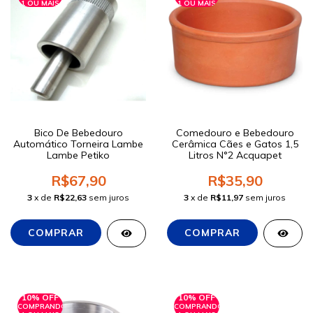
1 OU MAIS
1 OU MAIS
Bico De Bebedouro
Comedouro e Bebedouro
Automático Torneira Lambe
Cerâmica Cães e Gatos 1,5
Lambe Petiko
Litros N°2 Acquapet
R$67,90
R$35,90
3
x de
R$22,63
sem juros
3
x de
R$11,97
sem juros
10% OFF
10% OFF
COMPRANDO
COMPRANDO