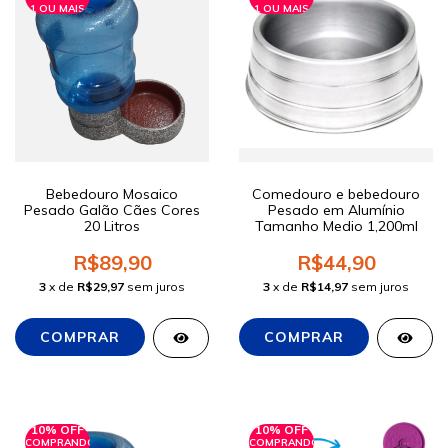
1 OU MAIS
1 OU MAIS
Bebedouro Mosaico
Comedouro e bebedouro
Pesado Galão Cães Cores
Pesado em Alumínio
20 Litros
Tamanho Medio 1,200ml
R$89,90
R$44,90
3
x de
R$29,97
sem juros
3
x de
R$14,97
sem juros
10% OFF
10% OFF
COMPRANDO
COMPRANDO