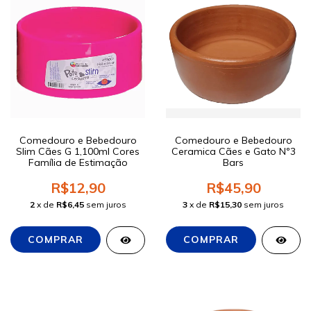
Comedouro e Bebedouro
Comedouro e Bebedouro
Slim Cães G 1,100ml Cores
Ceramica Cães e Gato Nº3
Família de Estimação
Bars
R$12,90
R$45,90
2
x de
R$6,45
sem juros
3
x de
R$15,30
sem juros