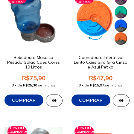
1 OU MAIS
1 OU MAIS
Bebedouro Mosaico
Comedouro Interativo
Pesado Galão Cães Cores
Lento Cães Gira Gira Cinza
10 Litros
e Azul Petiko
R$75,90
R$47,90
3
x de
R$25,30
sem juros
3
x de
R$15,97
sem juros
10% OFF
10% OFF
COMPRANDO
COMPRANDO