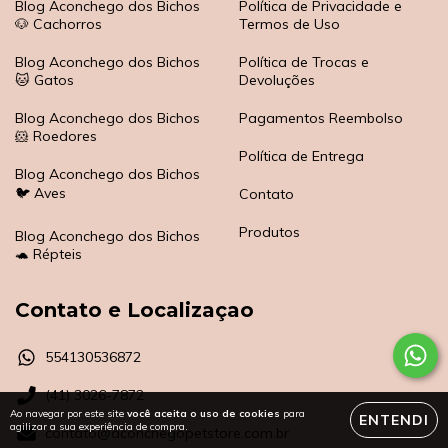
Blog Aconchego dos Bichos
Política de Privacidade e
🐶 Cachorros
Termos de Uso
Blog Aconchego dos Bichos
Política de Trocas e
🐱 Gatos
Devoluções
Blog Aconchego dos Bichos
Pagamentos Reembolso
🐹 Roedores
Política de Entrega
Blog Aconchego dos Bichos
🐦 Aves
Contato
Produtos
Blog Aconchego dos Bichos
🐢 Répteis
Contato e Localizaçao
554130536872
(41) 3026-7872
Ao navegar por este site
você aceita o uso de cookies
para
ENTENDI
agilizar a sua experiência de compra.
contato@aconchegopetstore.com.br