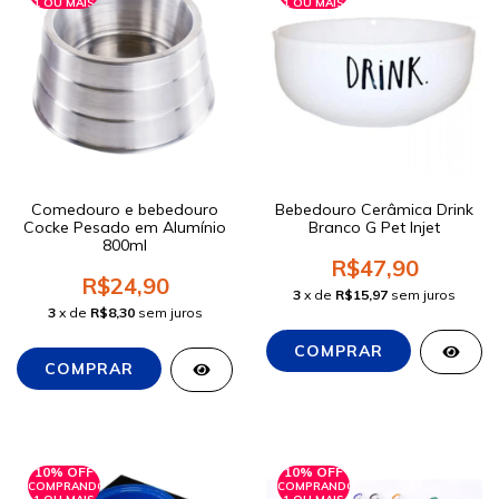
1 OU MAIS
1 OU MAIS
Comedouro e bebedouro
Bebedouro Cerâmica Drink
Cocke Pesado em Alumínio
Branco G Pet Injet
800ml
R$47,90
R$24,90
3
x de
R$15,97
sem juros
3
x de
R$8,30
sem juros
10% OFF
10% OFF
COMPRANDO
COMPRANDO