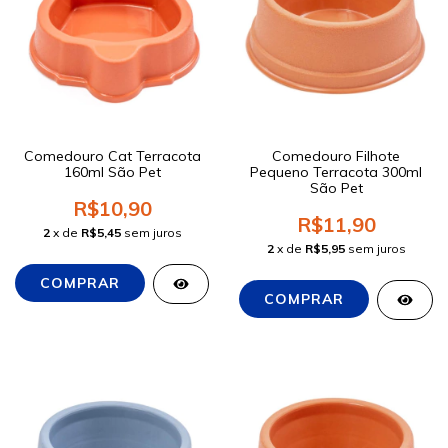
Comedouro Cat Terracota
Comedouro Filhote
160ml São Pet
Pequeno Terracota 300ml
São Pet
R$10,90
R$11,90
2
x de
R$5,45
sem juros
2
x de
R$5,95
sem juros