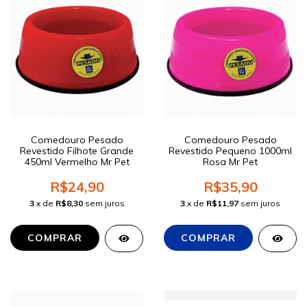
Comedouro Pesado
Comedouro Pesado
Revestido Filhote Grande
Revestido Pequeno 1000ml
450ml Vermelho Mr Pet
Rosa Mr Pet
R$24,90
R$35,90
3
x de
R$8,30
sem juros
3
x de
R$11,97
sem juros
COMPRAR