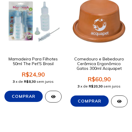
Mamadeira Para Filhotes
Comedouro e Bebedouro
50ml The Pet'S Brasil
Cerâmica Ergonômico
Gatos 300ml Acquapet
R$24,90
R$60,90
3
x de
R$8,30
sem juros
3
x de
R$20,30
sem juros