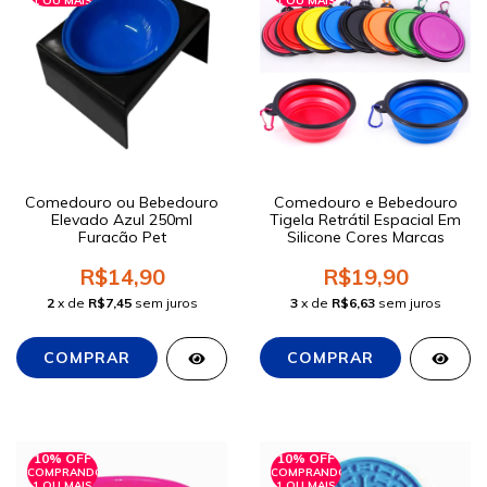
1 OU MAIS
1 OU MAIS
Comedouro ou Bebedouro
Comedouro e Bebedouro
Elevado Azul 250ml
Tigela Retrátil Espacial Em
Furacão Pet
Silicone Cores Marcas
R$14,90
R$19,90
2
x de
R$7,45
sem juros
3
x de
R$6,63
sem juros
10% OFF
10% OFF
COMPRANDO
COMPRANDO
1 OU MAIS
1 OU MAIS