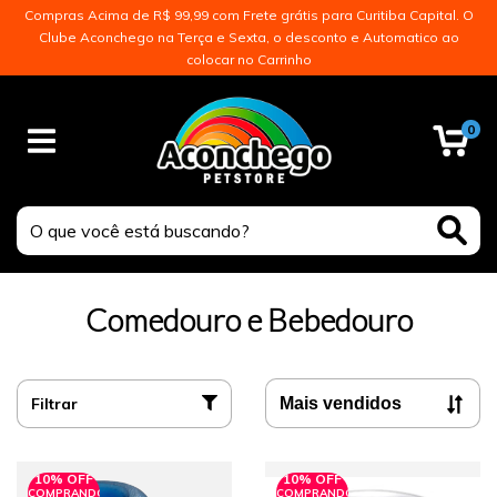
Compras Acima de R$ 99,99 com Frete grátis para Curitiba Capital. O
Clube Aconchego na Terça e Sexta, o desconto e Automatico ao
colocar no Carrinho
0
Comedouro e Bebedouro
Filtrar
10% OFF
10% OFF
COMPRANDO
COMPRANDO