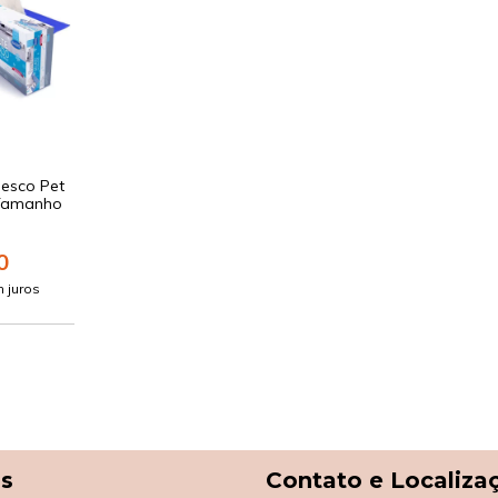
esco Pet
 Tamanho
0
 juros
as
Contato e Localiza