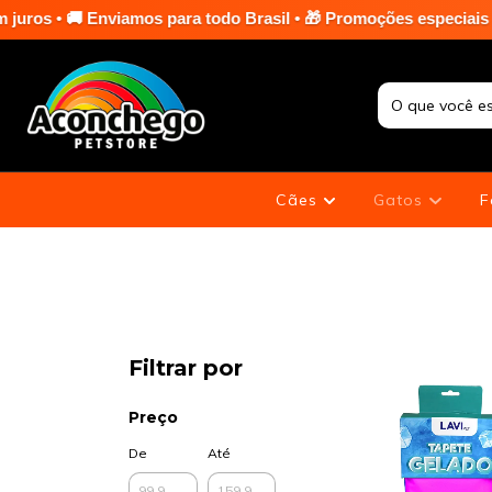
Enviamos para todo Brasil • 🎁 Promoções especiais em toda a lo
Cães
Gatos
F
Filtrar por
Preço
De
Até