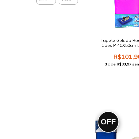
Tapete Gelado Ro
Cães P 40X50cm L
R$101,9
3
x de
R$33,97
sem
OFF