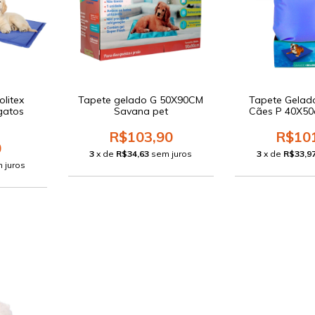
olitex
Tapete gelado G 50X90CM
Tapete Gelad
gatos
Savana pet
Cães P 40X50
R$103,90
R$10
0
3
x de
R$34,63
sem juros
3
x de
R$33,9
 juros