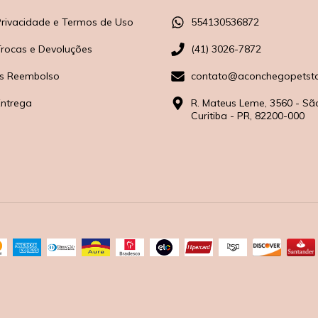
 Privacidade e Termos de Uso
554130536872
 Trocas e Devoluções
(41) 3026-7872
s Reembolso
contato@aconchegopetsto
Entrega
R. Mateus Leme, 3560 - Sã
Curitiba - PR, 82200-000