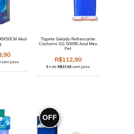
90X50CM Akol
Tapete Gelado Refrescante
g
Cachorro GG 50X90 Azul Meu
Pet
8,90
R$112,90
3
sem juros
3
x de
R$37,63
sem juros
OFF