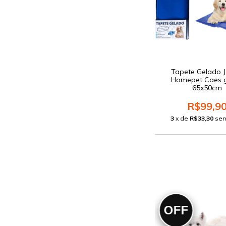
Tapete Gelado J
Homepet Caes 
65x50cm
R$99,9
3
x de
R$33,30
sem
OFF