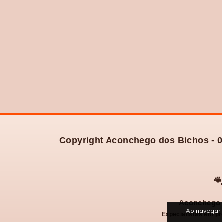
Copyright Aconchego dos Bichos - 0

Aconchego 
Ao navegar 
Especialistas em pr