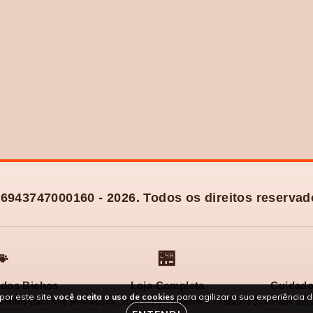
6943747000160 - 2026. Todos os direitos reservad

🏪
dos Bichos
Loja Completa
Cuidado
por este site
você aceita o uso de cookies
para agilizar a sua experiência 
odutos para seu pet
Rações, acessórios, higiene e cuidados
Qualidade para