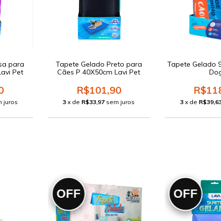
sa para
Tapete Gelado Preto para
Tapete Gelado 
avi Pet
Cães P 40X50cm Lavi Pet
Do
0
R$101,90
R$11
 juros
3
x de
R$33,97
sem juros
3
x de
R$39,6
OFF
OFF