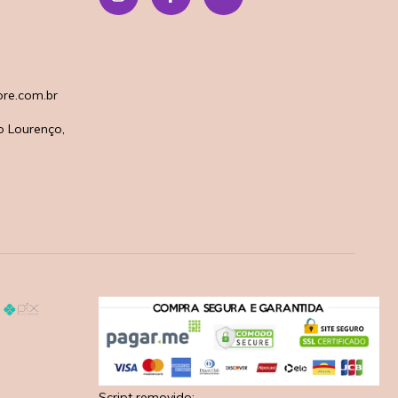
re.com.br
o Lourenço,
Script removido: