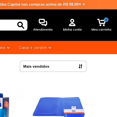
tal nas compras acima de R$ 99,99⭐ ⭐
0
Atendimento
Minha conta
Meu carrinho
eis
Casa e Jardim