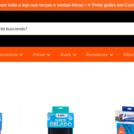
ja nas terças e sextas-feiras • ⭐ Frete grátis em Curitiba Capi
armácia
Peixe
Aves
Roedores
Répt