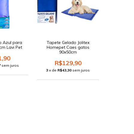
o Azul para
Tapete Gelado Jolitex
cm Lavi Pet
Homepet Caes gatos
90x50cm
1,90
R$129,90
7
sem juros
3
x de
R$43,30
sem juros