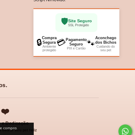
🛡️
Site Seguro
SSL Protegido
Compra
Aconchego
Pagamento
🔒
💳
🐾
Segura
dos Bichos
Seguro
Ambiente
Cuidando do
PIX e Cartão
protegido
seu pet
os.
❤️
 e Dedicação
de compra.
 deixar seu pet feliz