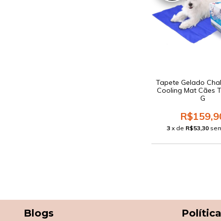
Tapete Gelado Chal
Cooling Mat Cães
G
R$159,9
3
x de
R$53,30
sem
Blogs
Polític