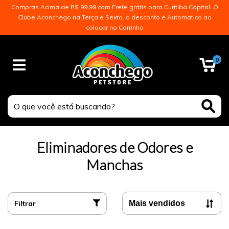
Compras Acima de R$ 99,99 com Frete grátis para Curitiba Capital. O
Clube Aconchego na Terça e Sexta, o desconto e Automatico ao
colocar no Carrinho
0
Eliminadores de Odores e
Manchas
Filtrar