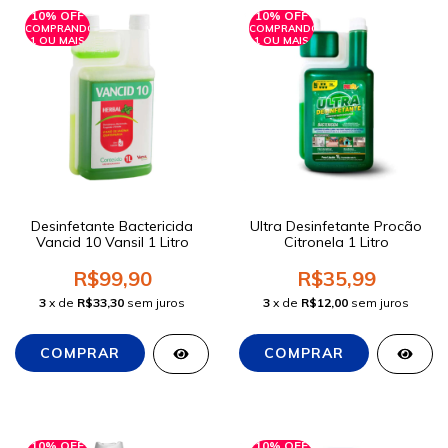
10% OFF
10% OFF
COMPRANDO
COMPRANDO
1 OU MAIS
1 OU MAIS
Desinfetante Bactericida
Ultra Desinfetante Procão
Vancid 10 Vansil 1 Litro
Citronela 1 Litro
R$99,90
R$35,99
3
x de
R$33,30
sem juros
3
x de
R$12,00
sem juros
10% OFF
10% OFF