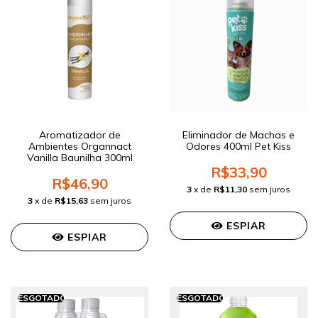
Aromatizador de
Eliminador de Machas e
Ambientes Organnact
Odores 400ml Pet Kiss
Vanilla Baunilha 300ml
R$33,90
R$46,90
3
x de
R$11,30
sem juros
3
x de
R$15,63
sem juros
ESPIAR
ESPIAR
ESGOTADO
ESGOTADO