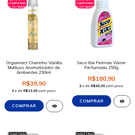
COMPRANDO
COMPRANDO
1 OU MAIS
1 OU MAIS
Organnact Cheirinho Vanilla
Seca Xixi Petmais Varrer
Multiuso Aromatizador de
Perfumado 250g
Ambientes 250ml
R$180,90
R$39,90
3
x de
R$60,30
sem juros
3
x de
R$13,30
sem juros
ESGOTADO
ESGOTADO