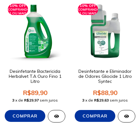
10% OFF
10% OFF
COMPRANDO
COMPRANDO
1 OU MAIS
1 OU MAIS
Desinfetante Bactericida
Desinfetante e Eliminador
Herbalvet T.A Ouro Fino 1
de Odores Gliocide 1 Litro
Litro
Syntec
R$89,90
R$88,90
3
x de
R$29,97
sem juros
3
x de
R$29,63
sem juros