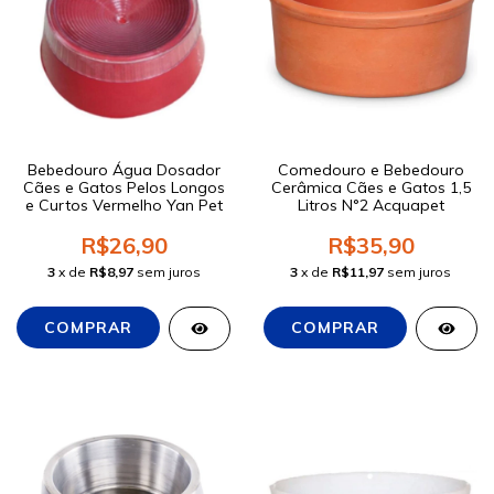
Bebedouro Água Dosador
Comedouro e Bebedouro
Cães e Gatos Pelos Longos
Cerâmica Cães e Gatos 1,5
e Curtos Vermelho Yan Pet
Litros N°2 Acquapet
R$26,90
R$35,90
3
x de
R$8,97
sem juros
3
x de
R$11,97
sem juros