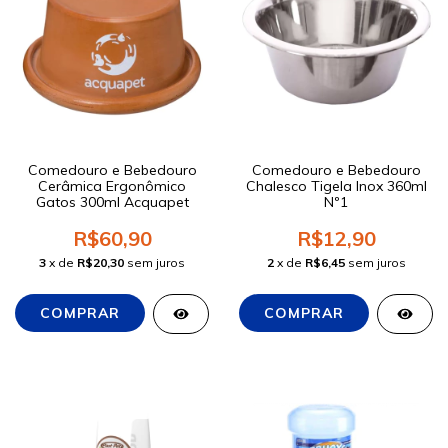
Comedouro e Bebedouro
Comedouro e Bebedouro
Cerâmica Ergonômico
Chalesco Tigela Inox 360ml
Gatos 300ml Acquapet
Nº1
R$60,90
R$12,90
3
x de
R$20,30
sem juros
2
x de
R$6,45
sem juros