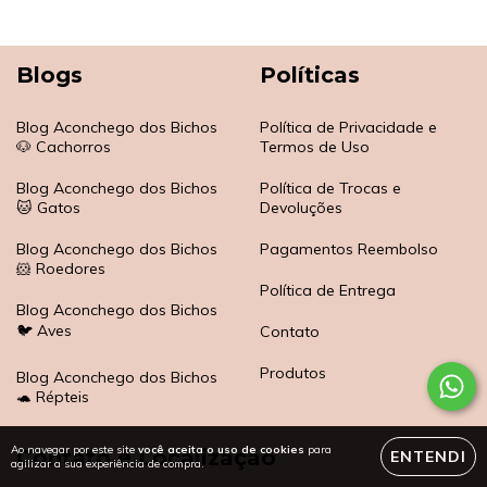
Blogs
Políticas
Blog Aconchego dos Bichos
Política de Privacidade e
🐶 Cachorros
Termos de Uso
Blog Aconchego dos Bichos
Política de Trocas e
🐱 Gatos
Devoluções
Blog Aconchego dos Bichos
Pagamentos Reembolso
🐹 Roedores
Política de Entrega
Blog Aconchego dos Bichos
🐦 Aves
Contato
Produtos
Blog Aconchego dos Bichos
🐢 Répteis
Ao navegar por este site
você aceita o uso de cookies
para
Contato e Localizaçao
ENTENDI
agilizar a sua experiência de compra.