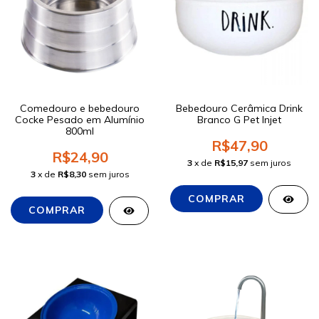
Comedouro e bebedouro
Bebedouro Cerâmica Drink
Cocke Pesado em Alumínio
Branco G Pet Injet
800ml
R$47,90
R$24,90
3
x de
R$15,97
sem juros
3
x de
R$8,30
sem juros