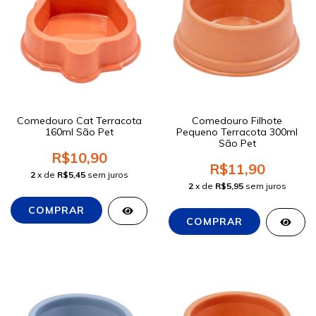
Comedouro Cat Terracota
Comedouro Filhote
160ml São Pet
Pequeno Terracota 300ml
São Pet
R$10,90
R$11,90
2
x de
R$5,45
sem juros
2
x de
R$5,95
sem juros