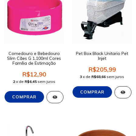
Comedouro e Bebedouro
Pet Box Black Unitario Pet
Slim Cães G 1,100ml Cores
Injet
Família de Estimação
R$205,99
R$12,90
3
x de
R$68,66
sem juros
2
x de
R$6,45
sem juros