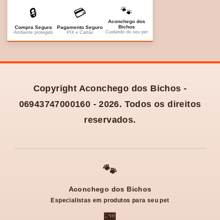
🐾
🔒
💳
Aconchego dos
Bichos
Compra Segura
Pagamento Seguro
Cuidando do seu pet
Ambiente protegido
PIX e Cartão
Copyright Aconchego dos Bichos -
06943747000160 - 2026. Todos os direitos
reservados.
🐾
Aconchego dos Bichos
Especialistas em produtos para seu pet
🏪