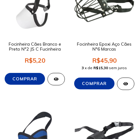
Focinheira Cães Branco e
Focinheira Epoxi Aço Cães
Preto N°2 JS C Fucinheira
N°6 Marcas
R$5,20
R$45,90
3
x de
R$15,30
sem juros