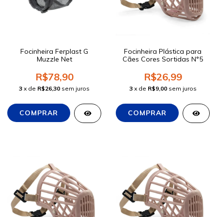
Focinheira Ferplast G
Focinheira Plástica para
Muzzle Net
Cães Cores Sortidas N°5
R$78,90
R$26,99
3
x de
R$26,30
sem juros
3
x de
R$9,00
sem juros