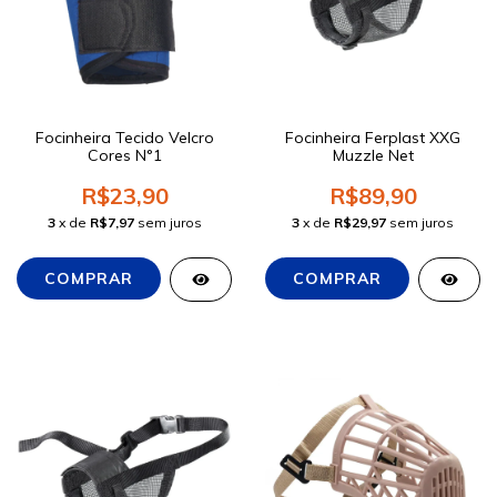
Focinheira Tecido Velcro
Focinheira Ferplast XXG
Cores N°1
Muzzle Net
R$23,90
R$89,90
3
x de
R$7,97
sem juros
3
x de
R$29,97
sem juros