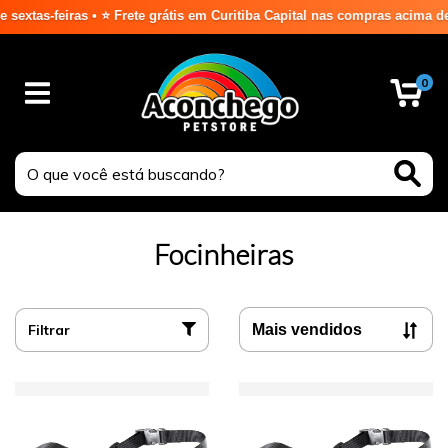
as • ⭐ Frete grátis em Curitiba Capital nas compras acima de R$ 99,99⭐
0
Focinheiras
Filtrar