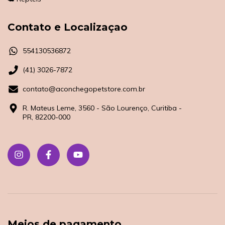
Contato e Localizaçao
554130536872
(41) 3026-7872
contato@aconchegopetstore.com.br
R. Mateus Leme, 3560 - São Lourenço, Curitiba -
PR, 82200-000
Meios de pagamento