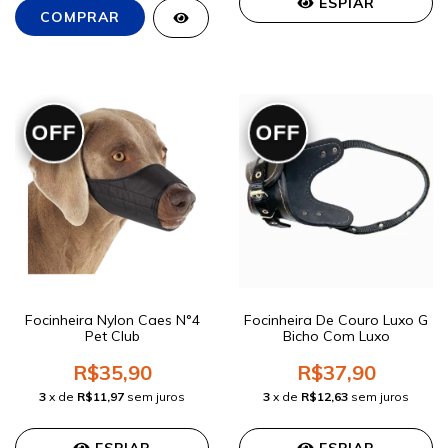
ESPIAR
OFF
OFF
Focinheira Nylon Caes N°4
Focinheira De Couro Luxo G
Pet Club
Bicho Com Luxo
R$35,90
R$37,90
3
x de
R$11,97
sem juros
3
x de
R$12,63
sem juros