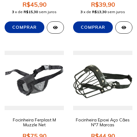
R$45,90
R$39,90
3
x de
R$15,30
sem juros
3
x de
R$13,30
sem juros
Focinheira Ferplast M
Focinheira Epoxi Aço Cães
Muzzle Net
N°7 Marcas
R$75,90
R$44,90