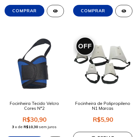
OFF
Focinheira Tecido Velcro
Focinheira de Polipropileno
Cores N°2
N1 Marcas
R$30,90
R$5,90
3
x de
R$10,30
sem juros