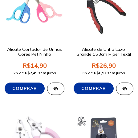
Alicate Cortador de Unhas
Alicate de Unha Luxo
Cores Pet Ninho
Grande 15,3cm Hiper Textil
R$14,90
R$26,90
2
x de
R$7,45
sem juros
3
x de
R$8,97
sem juros