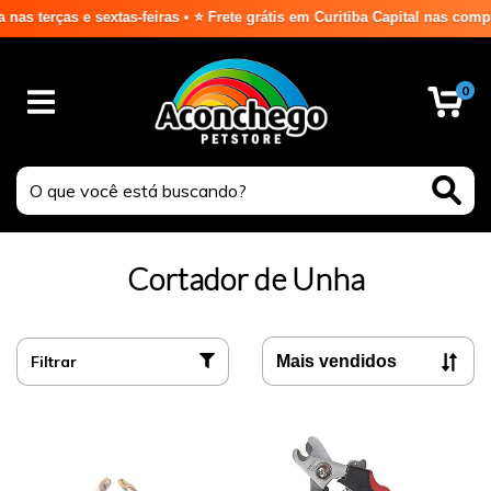
erças e sextas-feiras • ⭐ Frete grátis em Curitiba Capital nas compras
0
Cortador de Unha
Filtrar