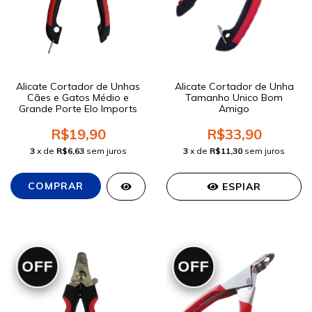
Alicate Cortador de Unhas
Alicate Cortador de Unha
Cães e Gatos Médio e
Tamanho Unico Bom
Grande Porte Elo Imports
Amigo
R$19,90
R$33,90
3
x de
R$6,63
sem juros
3
x de
R$11,30
sem juros
ESPIAR
OFF
OFF