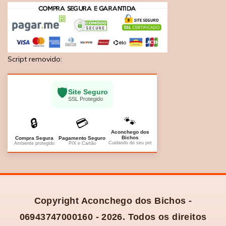
Script removido:
🛡️
Site Seguro
SSL Protegido
🐾
🔒
💳
Aconchego dos
Bichos
Compra Segura
Pagamento Seguro
Cuidando do seu pet
Ambiente protegido
PIX e Cartão
Copyright Aconchego dos Bichos -
06943747000160 - 2026. Todos os direitos