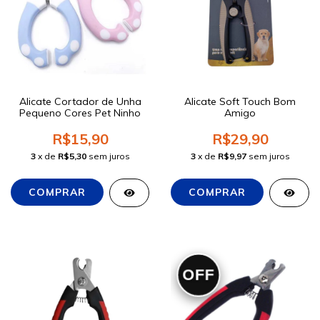
Alicate Cortador de Unha
Alicate Soft Touch Bom
Pequeno Cores Pet Ninho
Amigo
R$15,90
R$29,90
3
x de
R$5,30
sem juros
3
x de
R$9,97
sem juros
OFF