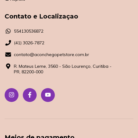
Contato e Localizaçao
554130536872
(41) 3026-7872
contato@aconchegopetstore.com.br
R. Mateus Leme, 3560 - São Lourenço, Curitiba -
PR, 82200-000
Meios de pagamento