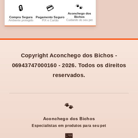
🐾
🔒
💳
Aconchego dos
Bichos
Compra Segura
Pagamento Seguro
Cuidando do seu pet
Ambiente protegido
PIX e Cartão
Copyright Aconchego dos Bichos -
06943747000160 - 2026. Todos os direitos
reservados.
🐾
Aconchego dos Bichos
Especialistas em produtos para seu pet
🏪