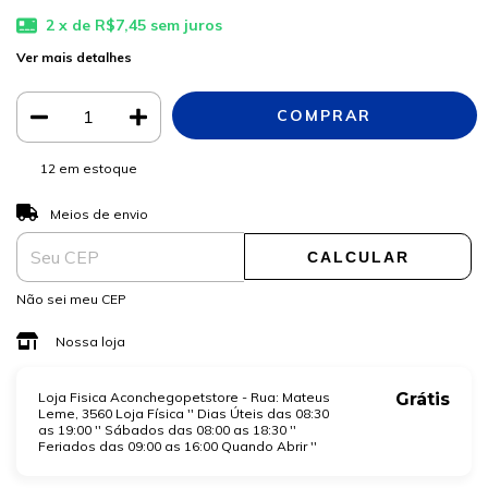
2
x de
R$7,45
sem juros
Ver mais detalhes
12
em estoque
ALTERAR CEP
Entregas para o CEP:
Meios de envio
CALCULAR
Não sei meu CEP
Nossa loja
Loja Fisica Aconchegopetstore - Rua: Mateus
Grátis
Leme, 3560 Loja Física '' Dias Úteis das 08:30
as 19:00 '' Sábados das 08:00 as 18:30 ''
Feriados das 09:00 as 16:00 Quando Abrir ''