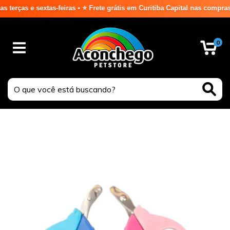
 e sextas-feiras • ⭐ Frete grátis em Curitiba Capital nas compras acima
0