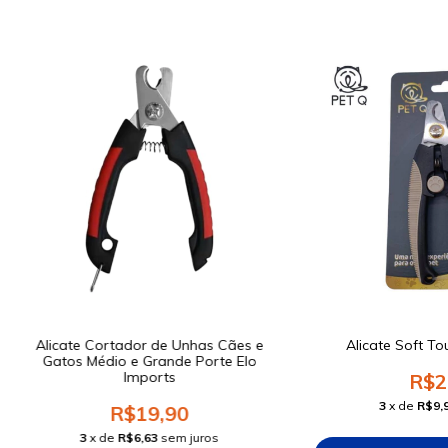
Alicate Cortador de Unhas Cães e
Alicate Soft T
Gatos Médio e Grande Porte Elo
Imports
R$2
3
x de
R$9,
R$19,90
3
x de
R$6,63
sem juros