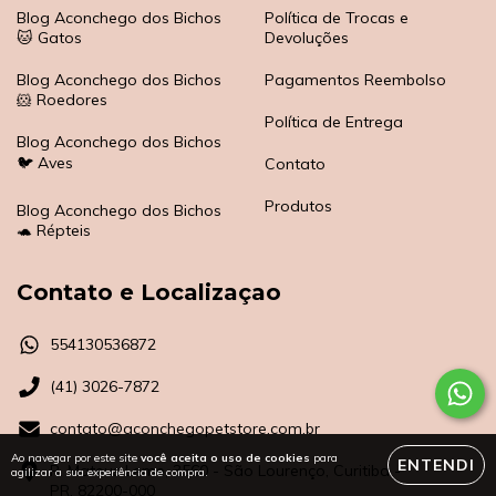
Blog Aconchego dos Bichos
Política de Trocas e
🐱 Gatos
Devoluções
Blog Aconchego dos Bichos
Pagamentos Reembolso
🐹 Roedores
Política de Entrega
Blog Aconchego dos Bichos
🐦 Aves
Contato
Produtos
Blog Aconchego dos Bichos
🐢 Répteis
Contato e Localizaçao
554130536872
(41) 3026-7872
contato@aconchegopetstore.com.br
Ao navegar por este site
você aceita o uso de cookies
para
ENTENDI
R. Mateus Leme, 3560 - São Lourenço, Curitiba -
agilizar a sua experiência de compra.
PR, 82200-000