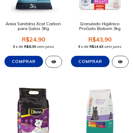
Areia Sanitária Xcat Carbon
Granulado Higiênico
para Gatos 3Kg
ProGato Biobom 3kg
R$24,90
R$43,90
3
x de
R$8,30
sem juros
3
x de
R$14,63
sem juros