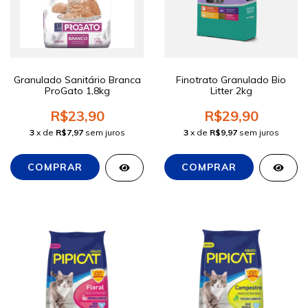
Granulado Sanitário Branca
Finotrato Granulado Bio
ProGato 1,8kg
Litter 2kg
R$23,90
R$29,90
3
x de
R$7,97
sem juros
3
x de
R$9,97
sem juros