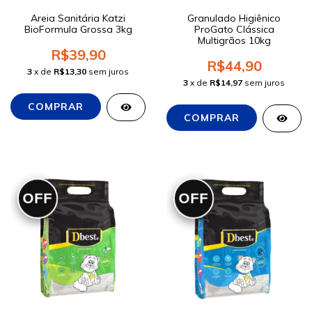
Areia Sanitária Katzi
Granulado Higiênico
BioFormula Grossa 3kg
ProGato Clássica
Multigrãos 10kg
R$39,90
R$44,90
3
x de
R$13,30
sem juros
3
x de
R$14,97
sem juros
OFF
OFF