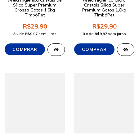
Areia Higiênica Cristais de
Areia Higiênica Micro
Sílica Super Premium
Cristais Sílica Super
Grossa Gatos 1,6kg
Premium Gatos 1,6kg
TimbóPet
TimbóPet
R$29,90
R$29,90
3
x de
R$9,97
sem juros
3
x de
R$9,97
sem juros