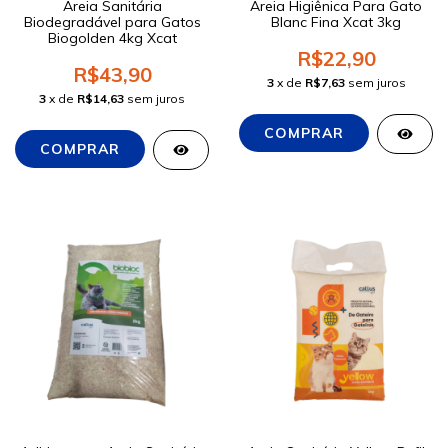
Areia Sanitária
Areia Higiênica Para Gato
Biodegradável para Gatos
Blanc Fina Xcat 3kg
Biogolden 4kg Xcat
R$22,90
R$43,90
3
x de
R$7,63
sem juros
3
x de
R$14,63
sem juros