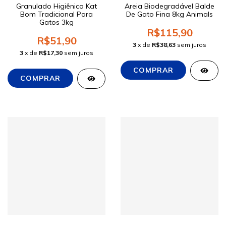
Granulado Higiênico Kat
Areia Biodegradável Balde
Bom Tradicional Para
De Gato Fina 8kg Animals
Gatos 3kg
R$115,90
R$51,90
3
x de
R$38,63
sem juros
3
x de
R$17,30
sem juros