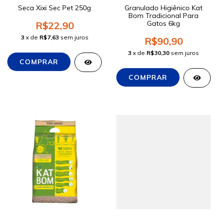
Seca Xixi Sec Pet 250g
Granulado Higiênico Kat
Bom Tradicional Para
Gatos 6kg
R$22,90
3
x de
R$7,63
sem juros
R$90,90
3
x de
R$30,30
sem juros