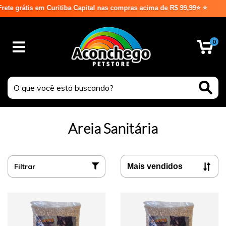
Capital nas compras acima de R$ 99,99⭐ ⭐
0
Areia Sanitária
Filtrar