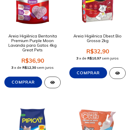
Areia Higiênica Bentonita
Areia Higiênica Dbest Bio
Premium Purple Moon
Grossa 2kg
Lavanda para Gatos 4kg
Great Pets
R$32,90
3
x de
R$10,97
sem juros
R$36,90
3
x de
R$12,30
sem juros