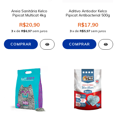
Areia Sanitária Kelco
Aditivo Antiodor Kelco
Pipicat Multicat 4kg
Pipicat Antibacterial 500g
R$20,90
R$17,90
3
x de
R$6,97
sem juros
3
x de
R$5,97
sem juros