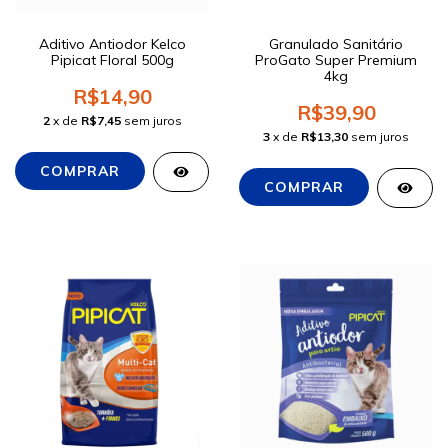
Aditivo Antiodor Kelco
Granulado Sanitário
Pipicat Floral 500g
ProGato Super Premium
4kg
R$14,90
R$39,90
2
x de
R$7,45
sem juros
3
x de
R$13,30
sem juros