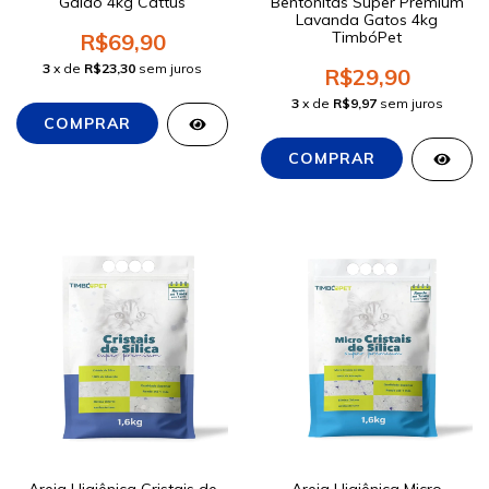
Galão 4kg Cattus
Bentonitas Super Premium
Lavanda Gatos 4kg
TimbóPet
R$69,90
3
x de
R$23,30
sem juros
R$29,90
3
x de
R$9,97
sem juros