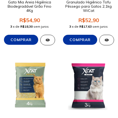
Gato Mia Areia Higiênica
Granulado Higiênico Tofu
Biodegradável Grão Fino
Pêssego para Gatos 2,1kg
4Kg
WiCat
R$54,90
R$52,90
3
x de
R$18,30
sem juros
3
x de
R$17,63
sem juros