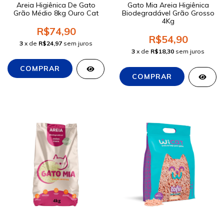
Areia Higiênica De Gato
Gato Mia Areia Higiênica
Grão Médio 8kg Ouro Cat
Biodegradável Grão Grosso
4Kg
R$74,90
R$54,90
3
x de
R$24,97
sem juros
3
x de
R$18,30
sem juros