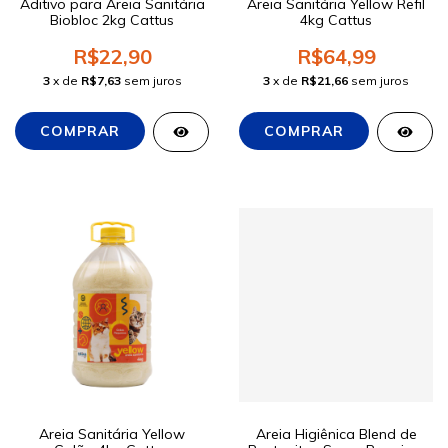
Aditivo para Areia Sanitária
Areia Sanitária Yellow Refil
Biobloc 2kg Cattus
4kg Cattus
R$22,90
R$64,99
3
x de
R$7,63
sem juros
3
x de
R$21,66
sem juros
Areia Sanitária Yellow
Areia Higiênica Blend de