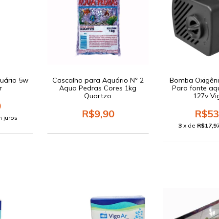
uário 5w
Cascalho para Aquário Nº 2
Bomba Oxigên
r
Aqua Pedras Cores 1kg
Para fonte aq
Quartzo
127v Vi
0
R$9,90
R$53
 juros
3
x de
R$17,9