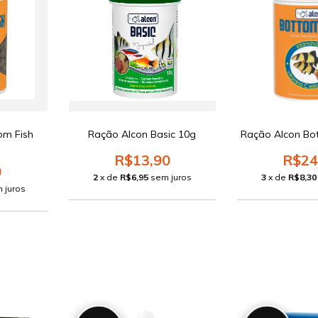
om Fish
Ração Alcon Basic 10g
Ração Alcon Bo
R$13,90
R$24
0
2
x de
R$6,95
sem juros
3
x de
R$8,30
 juros