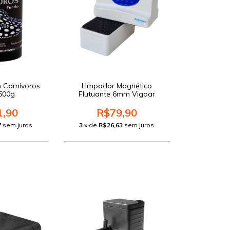
n Carnívoros
Limpador Magnético
500g
Flutuante 6mm Vigoar
1,90
R$79,90
7
sem juros
3
x de
R$26,63
sem juros