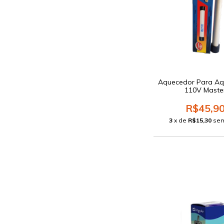
Aquecedor Para Aq
110V Maste
R$45,9
3
x de
R$15,30
sem