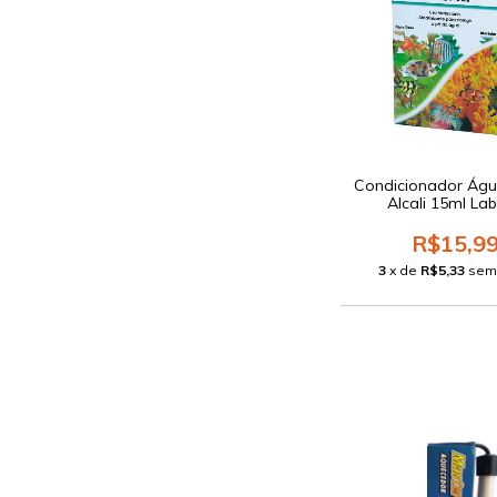
Condicionador Águ
Alcali 15ml La
R$15,9
3
x de
R$5,33
sem