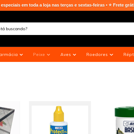
ja nas terças e sextas-feiras • ⭐ Frete grátis em Curitiba Capi
armácia
Peixe
Aves
Roedores
Répt