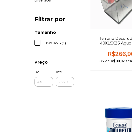
Diversos
Filtrar por
Tamanho
Terrario Decora
40X19X25 Agua 
35x18x25 (1)
R$266,9
3
x de
R$88,97
sem
Preço
De
Até