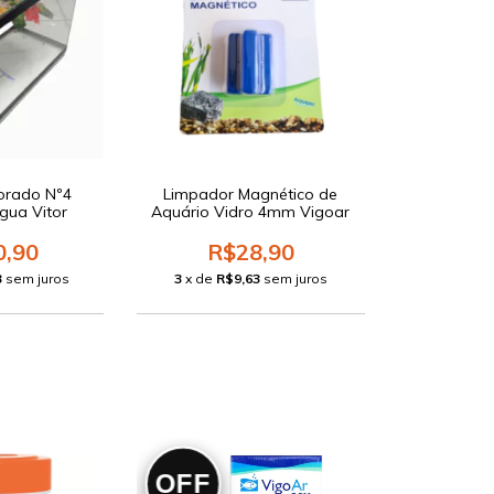
corado Nº4
Limpador Magnético de
gua Vitor
Aquário Vidro 4mm Vigoar
0,90
R$28,90
3
sem juros
3
x de
R$9,63
sem juros
OFF