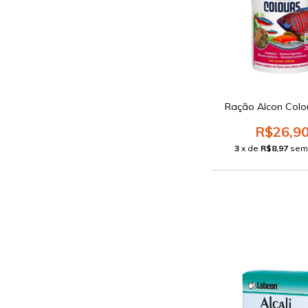
Ração Alcon Colo
R$26,9
3
x de
R$8,97
sem