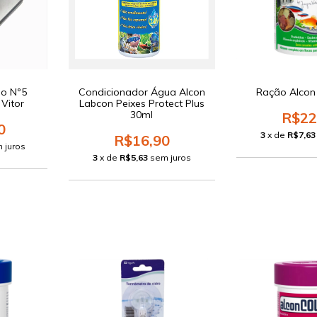
do Nº5
Condicionador Água Alcon
Ração Alcon
Vitor
Labcon Peixes Protect Plus
30ml
R$22
0
3
x de
R$7,63
R$16,90
 juros
3
x de
R$5,63
sem juros