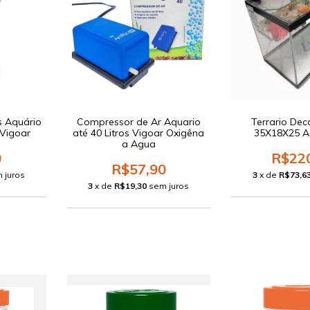
s Aquário
Compressor de Ar Aquario
Terrario De
 Vigoar
até 40 Litros Vigoar Oxigêna
35X18X25 A
a Agua
0
R$22
R$57,90
 juros
3
x de
R$73,6
3
x de
R$19,30
sem juros