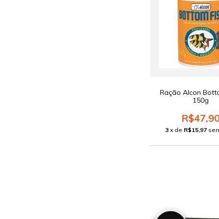
Ração Alcon Bott
150g
R$47,9
3
x de
R$15,97
sem