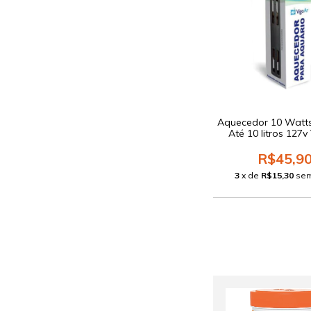
Aquecedor 10 Watt
Até 10 litros 127v
R$45,9
3
x de
R$15,30
sem