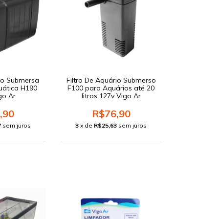
io Submersa
Filtro De Aquário Submerso
uática H190
F100 para Aquários até 20
go Ar
litros 127v Vigo Ar
,90
R$76,90
7
sem juros
3
x de
R$25,63
sem juros