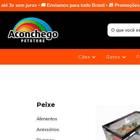
Enviamos para todo Brasil • 🎁 Promoções especiais em toda a lo
Cães
Gatos
F
Peixe
Alimentos
Acessórios