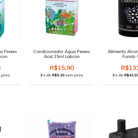
a Peixes
Condicionador Água Peixes
Alimento Alco
bcon
Acid 15ml Labcon
Fundo 
9
R$15,90
R$13
 juros
3
x de
R$5,30
sem juros
3
x de
R$43,9