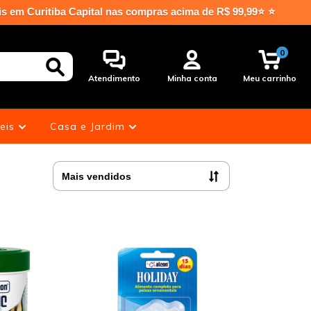
tal nas compras acima de R$ 99,99⭐ ⭐
0
Atendimento
Minha conta
Meu carrinho
eis
Casa e Jardim