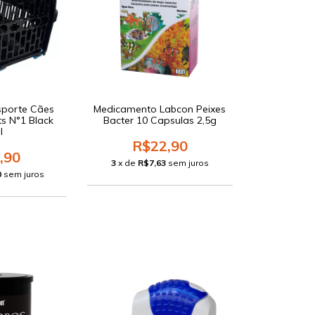
sporte Cães
Medicamento Labcon Peixes
s N°1 Black
Bacter 10 Capsulas 2,5g
l
R$22,90
,90
3
x de
R$7,63
sem juros
0
sem juros