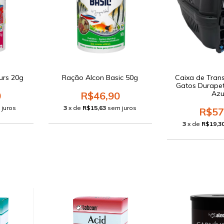
urs 20g
Ração Alcon Basic 50g
Caixa de Tran
Gatos Durapet
Azu
0
R$46,90
 juros
3
x de
R$15,63
sem juros
R$57
3
x de
R$19,3