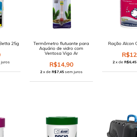
 Betta 25g
Termômetro flutuante para
Ração Alcon 
Aquário de vidro com
Ventosa Vigo Ar
0
R$12
 juros
2
x de
R$6,45
R$14,90
2
x de
R$7,45
sem juros