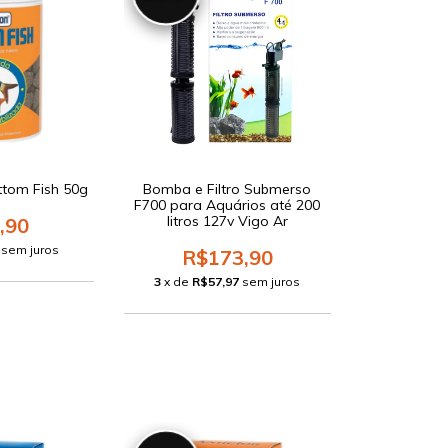
ttom Fish 50g
Bomba e Filtro Submerso
F700 para Aquários até 200
litros 127v Vigo Ar
,90
sem juros
R$173,90
3
x de
R$57,97
sem juros