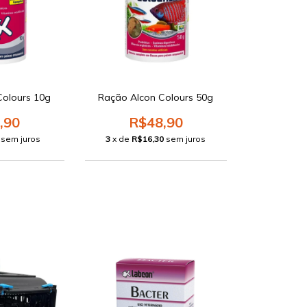
Colours 10g
Ração Alcon Colours 50g
,90
R$48,90
sem juros
3
x de
R$16,30
sem juros