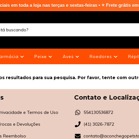
m toda a loja nas terças e sextas-feiras • ⭐ Frete grátis em Cu
armácia
Peixe
Aves
Roedores
Répt
s resultados para sua pesquisa. Por favor, tente com outros
as
Contato e Localiza
 Privacidade e Termos de Uso
554130536872
 Trocas e Devoluções
(41) 3026-7872
s Reembolso
contato@aconchegopetsto