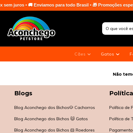
juros • 🚚 Enviamos para todo Brasil • 🎁 Promoções especiais e
Cães
Gatos
F
Não temo
Blogs
Polític
Blog Aconchego dos Bichos🐶 Cachorros
Política de
Blog Aconchego dos Bichos 🐱 Gatos
Política de
Blog Aconchego dos Bichos 🐹 Roedores
Pagamento