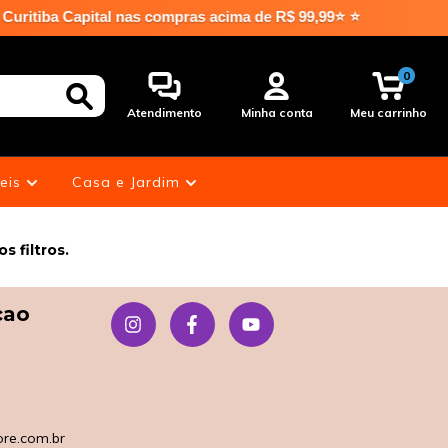
ritiba Capital nas compras acima de R$ 99,99⭐ ⭐
0
Atendimento
Minha conta
Meu carrinho
eis
Casa e Jardim
 filtros.
çao
re.com.br