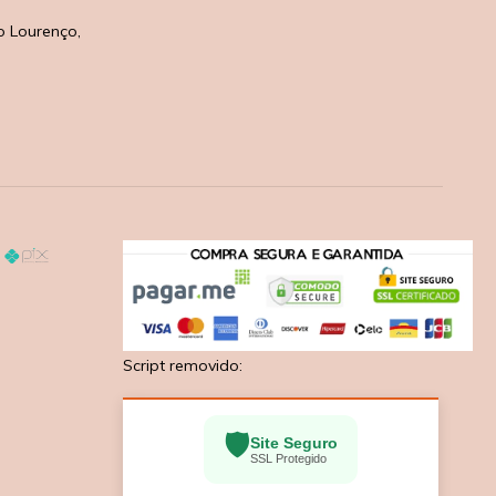
o Lourenço,
Script removido:
🛡️
Site Seguro
SSL Protegido