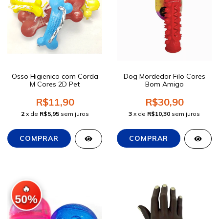
Osso Higienico com Corda
Dog Mordedor Filo Cores
M Cores 2D Pet
Bom Amigo
R$11,90
R$30,90
2
x de
R$5,95
sem juros
3
x de
R$10,30
sem juros
🔥
50%