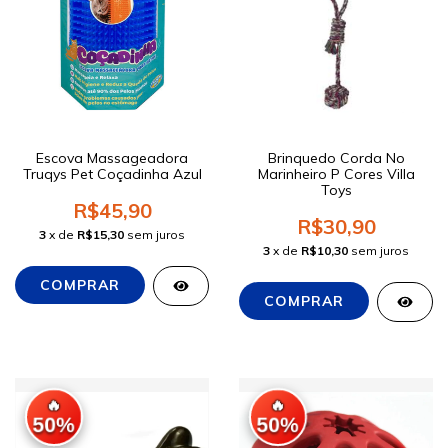
Escova Massageadora
Brinquedo Corda No
Truqys Pet Coçadinha Azul
Marinheiro P Cores Villa
Toys
R$45,90
R$30,90
3
x de
R$15,30
sem juros
3
x de
R$10,30
sem juros
🔥
🔥
50%
50%