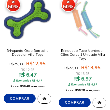
🔥
🔥
50%
50%
Brinquedo Osso Borracha
Brinquedo Tubo Mordedor
Duocolor Villa Toys
Cães Cores 1 Unidade Villa
Toys
R$12,95
R$25,90
R$13,95
R$27,90
R$ 12,95
R$ 6,47
R$ 13,95
R$ 6,97
💰 Economize R$ 6,47
💰 Economize R$ 6,97
2
x de
R$6,48
sem juros
2
x de
R$6,98
sem juros