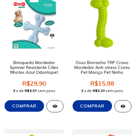
Brinquedo Mordedor
Osso Borracha TRP Cravo
Spinner Resistente Cães
Mordedor Anti-stress Cores
filhotes Azul Odontopet
Pet Maciço Pet Ninho
R$29,90
R$15,98
3
x de
R$9,97
sem juros
3
x de
R$5,33
sem juros