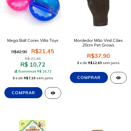
Mega Ball Cores Villa Toys
Mordedor Mão Vinil Cães
20cm Pet Grows
R$21,45
R$42,90
R$37,90
R$ 21,45
3
x de
R$12,63
sem juros
R$ 10,72
💰 Economize R$ 10,72
3
x de
R$7,15
sem juros