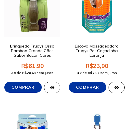
Brinquedo Truqys Osso
Escova Massageadora
Bamboo Grande Cães
Truqys Pet Coçadinha
Sabor Bacon Cores
Laranja
R$61,90
R$23,90
3
x de
R$20,63
sem juros
3
x de
R$7,97
sem juros