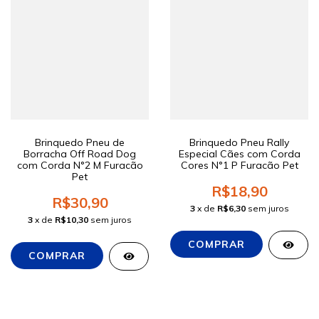
Brinquedo Pneu de
Brinquedo Pneu Rally
Borracha Off Road Dog
Especial Cães com Corda
com Corda N°2 M Furacão
Cores N°1 P Furacão Pet
Pet
R$18,90
R$30,90
3
x de
R$6,30
sem juros
3
x de
R$10,30
sem juros