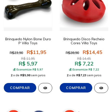
Brinquedo Nylon Bone Duro
Brinquedo Disco Recheio
P Villa Toys
Cores Villa Toys
R$11,95
R$14,45
R$23,90
R$28,90
R$ 11,95
R$ 14,45
R$ 5,97
R$ 7,22
💰 Economize R$ 5,97
💰 Economize R$ 7,22
2
x de
R$5,98
sem juros
2
x de
R$7,23
sem juros