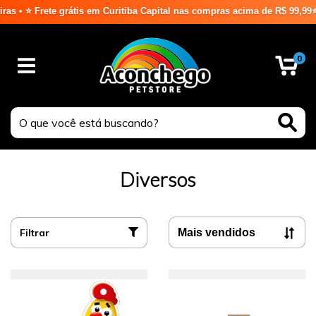
Curitiba Capital nas compras acima de R$ 99,99⭐ ⭐
0
Diversos
Filtrar