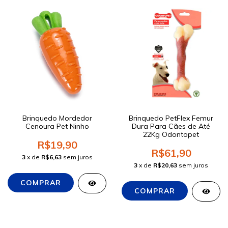
Brinquedo Mordedor
Brinquedo PetFlex Femur
Cenoura Pet Ninho
Dura Para Cães de Até
22Kg Odontopet
R$19,90
R$61,90
3
x de
R$6,63
sem juros
3
x de
R$20,63
sem juros