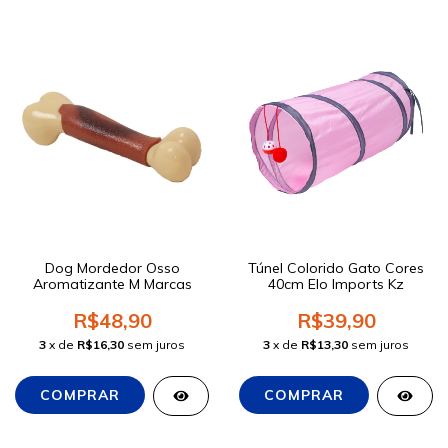
Dog Mordedor Osso
Túnel Colorido Gato Cores
Aromatizante M Marcas
40cm Elo Imports Kz
R$48,90
R$39,90
3
x de
R$16,30
sem juros
3
x de
R$13,30
sem juros