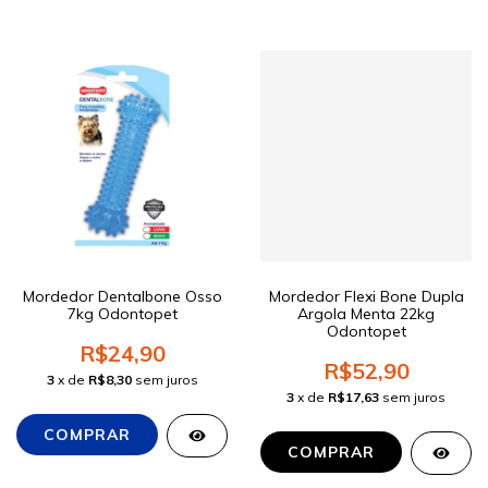
Mordedor Dentalbone Osso
Mordedor Flexi Bone Dupla
7kg Odontopet
Argola Menta 22kg
Odontopet
R$24,90
R$52,90
3
x de
R$8,30
sem juros
3
x de
R$17,63
sem juros
COMPRAR