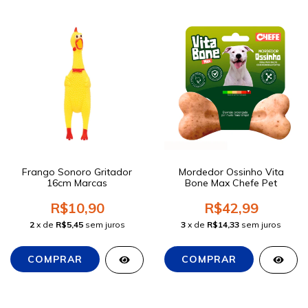
Frango Sonoro Gritador
Mordedor Ossinho Vita
16cm Marcas
Bone Max Chefe Pet
R$10,90
R$42,99
2
x de
R$5,45
sem juros
3
x de
R$14,33
sem juros