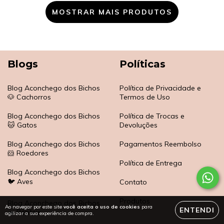
MOSTRAR MAIS PRODUTOS
Blogs
Políticas
Blog Aconchego dos Bichos
Política de Privacidade e
🐶 Cachorros
Termos de Uso
Blog Aconchego dos Bichos
Política de Trocas e
🐱 Gatos
Devoluções
Blog Aconchego dos Bichos
Pagamentos Reembolso
🐹 Roedores
Política de Entrega
Blog Aconchego dos Bichos
🐦 Aves
Contato
Produtos
Blog Aconchego dos Bichos
Ao navegar por este site
você aceita o uso de cookies
para
ENTENDI
🐢 Répteis
agilizar a sua experiência de compra.