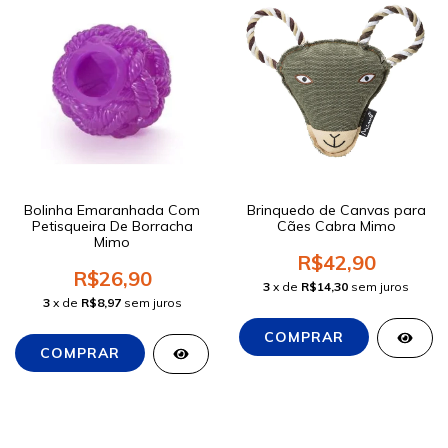
Bolinha Emaranhada Com
Brinquedo de Canvas para
Petisqueira De Borracha
Cães Cabra Mimo
Mimo
R$42,90
R$26,90
3
x de
R$14,30
sem juros
3
x de
R$8,97
sem juros