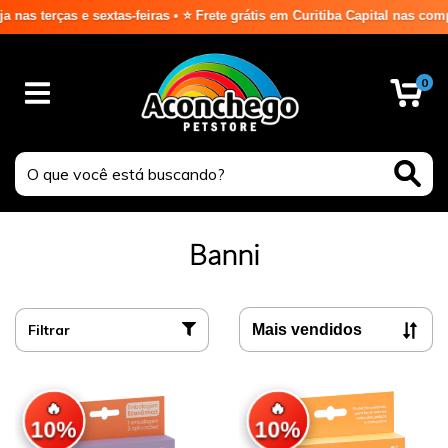
terças e sextas-feiras • ⭐ Frete grátis em Curitiba Capital nas compras
0
Banni
Filtrar
🔥
🔥
10%
10%