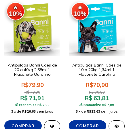
🔥
🔥
10%
10%
Antipulgas Banni Cães de
Antipulgas Banni Cães de
20 a 40kg 2,68ml 1
10 a 20kg 1,34ml 1
Flaconete Ourofino
Flaconete Ourofino
R$79,90
R$70,90
R$ 79,90
R$ 70,90
R$ 71,91
R$ 63,81
💰 Economize R$ 7,99
💰 Economize R$ 7,09
3
x de
R$26,63
sem juros
3
x de
R$23,63
sem juros