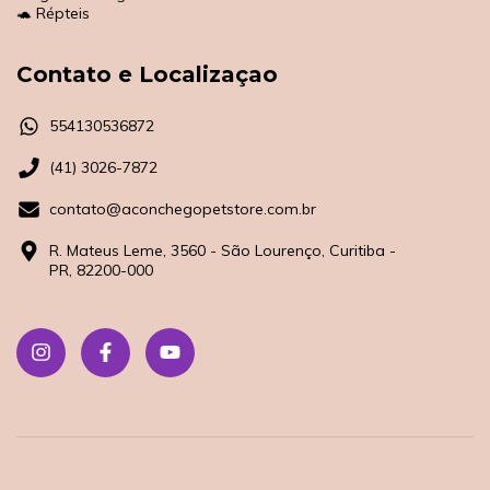
🐢 Répteis
Contato e Localizaçao
554130536872
(41) 3026-7872
contato@aconchegopetstore.com.br
R. Mateus Leme, 3560 - São Lourenço, Curitiba -
PR, 82200-000