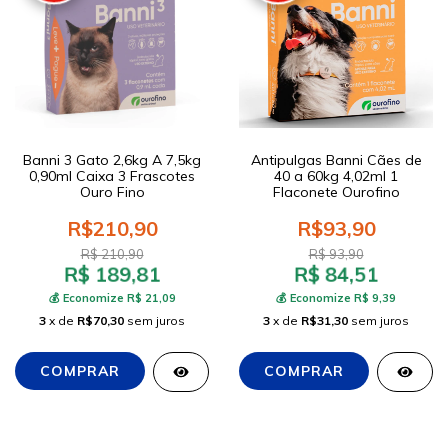
Banni 3 Gato 2,6kg A 7,5kg
Antipulgas Banni Cães de
0,90ml Caixa 3 Frascotes
40 a 60kg 4,02ml 1
Ouro Fino
Flaconete Ourofino
R$210,90
R$93,90
R$ 210,90
R$ 93,90
R$ 189,81
R$ 84,51
💰 Economize R$ 21,09
💰 Economize R$ 9,39
3
x de
R$70,30
sem juros
3
x de
R$31,30
sem juros