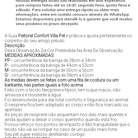
Nossas entregas locais são realizadas em dias específicos
para compras feitas até as 16:00: segunda-feira, quinta-feira e
sábado. Para solicitar uma entrega rápida ou obter mais
informações, entre em contato conosco através do WhatsApp.
Estamos disponíveis para atendê-lo e garantir que você receba
seus produtos no prazo desejado.
A Guia
Peitoral Confort Villa Pet
é prática e ajusta perfeitamente no
corpinho do seu amigo peludo.
Descrição
Deixa Observação Da Cor Pretendida Na Área De Observação
MEDIDAS APROXIMADAS:
PP
– circunferência da barriga de 28cm a 34cm
P
– circunferência da barriga de 44cm a 53cm
M
–circunferência da barriga de 50cm a 56cm
G
– circunferência da barriga de 58cm a 62cm
As medias devem se feitas com uma fita de costura ou um
barbante, nas partes iguais a foto acima.
Feito com o tecido Neoprene e Nylon, tem toque macio, não
amassa e é resistente à água.
Foi desenvolvida para dar total conforto e Segurança ao animal.
O neoprene fica bem adaptado ao corpo e não fica marcado ou
apertado.
As peças de neoprene não esquentam nos dias mais quentes e
ainda ajudam a deixar o corpo quentinho quando está frio.
Possui reforço nos pontos de impacto e dão tranquilidade que o
tecido não vai se romper no caso de um puxão mais forte.
Seu pet super estiloso desfilando contigo.