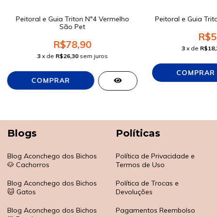
Peitoral e Guia Triton N°4 Vermelho
Peitoral e Guia Tri
São Pet
R$5
R$78,90
3
x de
R$18,
3
x de
R$26,30
sem juros
Blogs
Políticas
Blog Aconchego dos Bichos
Política de Privacidade e
🐶 Cachorros
Termos de Uso
Blog Aconchego dos Bichos
Política de Trocas e
🐱 Gatos
Devoluções
Blog Aconchego dos Bichos
Pagamentos Reembolso