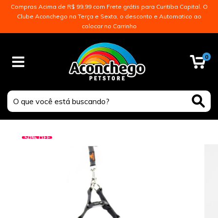
Compras Acima de R$ 99,99 com Frete grátis para Curitiba Capital. O
Clube Aconchego na Terça e Sexta, o desconto e Automatico ao
colocar no Carrinho
0
50
%
OFF