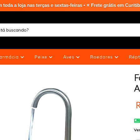
nas terças e sextas-feiras • ⭐ Frete grátis em Curitiba Capital
armácia
Peixe
Aves
Roedores
Répt
F
A
R
Ver