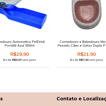
edouro Automatico PetDrink
Comedouro e Bebedouro Mo
Portátil Azul 500ml
Pesado Cães e Gatos Duplo P
R$29,90
R$21,90
3
x de
R$9,97
sem juros
3
x de
R$7,30
sem juros
as
Contato e Localiza