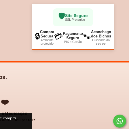
🛡️
Site Seguro
SSL Protegido
Compra
Aconchego
Pagamento
🔒
💳
🐾
Segura
dos Bichos
Seguro
Ambiente
Cuidando do
PIX e Cartão
protegido
seu pet
os.
❤️
 e Dedicação
de compra.
 deixar seu pet feliz