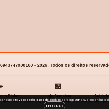
6943747000160 - 2026. Todos os direitos reservad

🏪
dos Bichos
Loja Completa
Cuidado
por este site
você aceita o uso de cookies
para agilizar a sua experiência 
odutos para seu pet
Rações, acessórios, higiene e cuidados
Qualidade para
ENTENDI