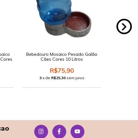
saico
Bebedouro Mosaico Pesado Galão
Comedour
 Cores
Cães Cores 10 Litros
Form
R$75,90
3
x de
R$25,30
sem juros
3
x d
çao