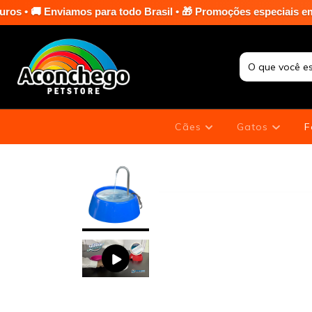
iamos para todo Brasil • 🎁 Promoções especiais em toda a loja 
Cães
Gatos
F