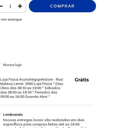
2
em estoque
Meios de envio
ALTERAR CEP
regas para o CEP:
CALCULAR
a login
e use seus dados de entrega
o sei meu CEP
Nossa loja
Loja Fisica Aconchegopetstore - Rua:
Grátis
Mateus Leme, 3560 Loja Física '' Dias
Úteis das 08:30 as 19:00 '' Sábados
das 08:00 as 18:30 '' Feriados das
09:00 as 16:00 Quando Abrir ''
Lembrando
Nossas entregas locais são realizadas em dias
específicos para compras feitas até as 16:00: