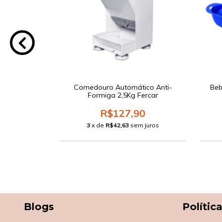
esado Galão
Comedouro Automático Anti-
Beb
itros
Formiga 2,5Kg Fercar
0
R$127,90
 juros
3
x de
R$42,63
sem juros
Blogs
Polític