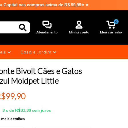
 nas compras acima de R$ 99,99⭐ ⭐
0
Atendimento
Minha conta
Meu carrinho
eis
Casa e Jardim
onte Bivolt Cães e Gatos
zul Moldpet Little
$99,90
3
x de
R$33,30
sem juros
 mais detalhes