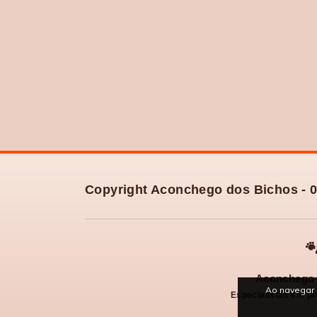
Copyright Aconchego dos Bichos - 0

Aconchego 
Ao navegar 
Especialistas em pr