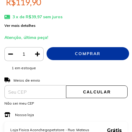
R$119,90
3
x de
R$39,97
sem juros
Ver mais detalhes
Atenção, última peça!
1
em estoque
ALTERAR CEP
Entregas para o CEP:
Meios de envio
CALCULAR
Não sei meu CEP
Nossa loja
Loja Fisica Aconchegopetstore - Rua: Mateus
Grátis