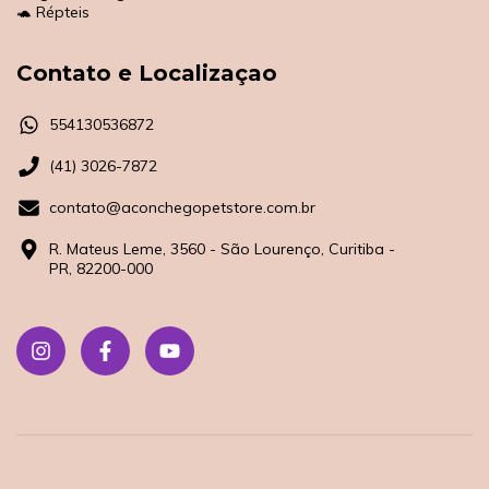
🐢 Répteis
Contato e Localizaçao
554130536872
(41) 3026-7872
contato@aconchegopetstore.com.br
R. Mateus Leme, 3560 - São Lourenço, Curitiba -
PR, 82200-000