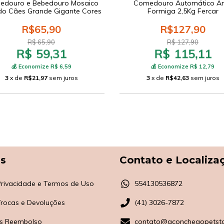
douro e Bebedouro Mosaico
Comedouro Automático An
o Cães Grande Gigante Cores
Formiga 2,5Kg Fercar
R$65,90
R$127,90
R$ 65,90
R$ 127,90
R$ 59,31
R$ 115,11
💰 Economize R$ 6,59
💰 Economize R$ 12,79
3
x de
R$21,97
sem juros
3
x de
R$42,63
sem juros
as
Contato e Localiza
 Privacidade e Termos de Uso
554130536872
 Trocas e Devoluções
(41) 3026-7872
s Reembolso
contato@aconchegopetsto