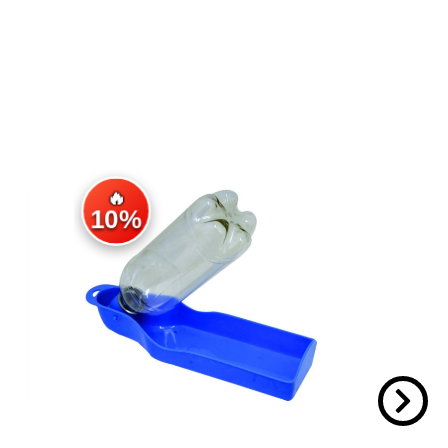
🔥
🔥
10%
10%