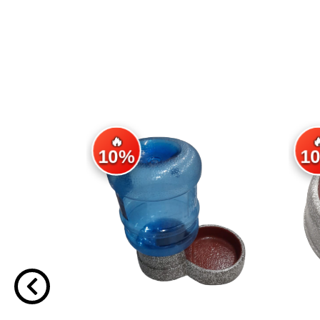
🔥

10%
1