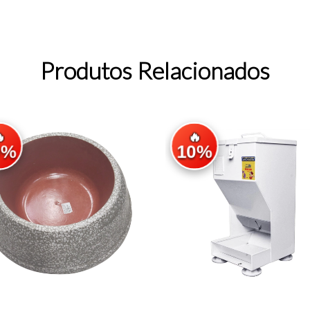
Produtos Relacionados

🔥
0%
10%