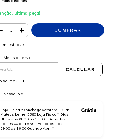
 mais detalhes
enção, última peça!
1
em estoque
ALTERAR CEP
regas para o CEP:
Meios de envio
CALCULAR
o sei meu CEP
Nossa loja
Loja Fisica Aconchegopetstore - Rua:
Grátis
Mateus Leme, 3560 Loja Física '' Dias
Úteis das 08:30 as 19:00 '' Sábados
das 08:00 as 18:30 '' Feriados das
09:00 as 16:00 Quando Abrir ''