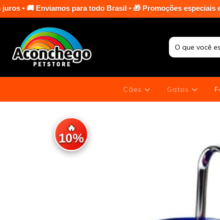
os para todo Brasil • 🎁 Promoções especiais em toda a loja nas
Cães
Gatos
F
🔥
10%