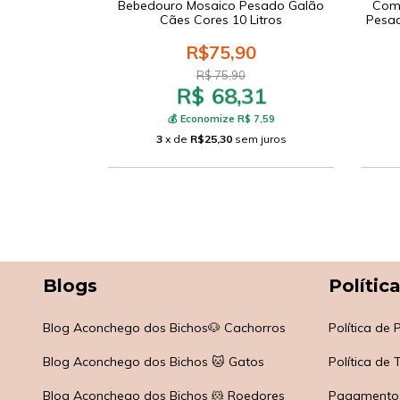
ro Mosaico
Bebedouro Mosaico Pesado Galão
Come
uplo P Cores
Cães Cores 10 Litros
Pesad
0
R$75,90
R$ 75,90
R$ 68,31
71
 2,19
💰 Economize R$ 7,59
 juros
3
x de
R$25,30
sem juros
Blogs
Polític
Blog Aconchego dos Bichos🐶 Cachorros
Política de
Blog Aconchego dos Bichos 🐱 Gatos
Política de
Blog Aconchego dos Bichos 🐹 Roedores
Pagamento