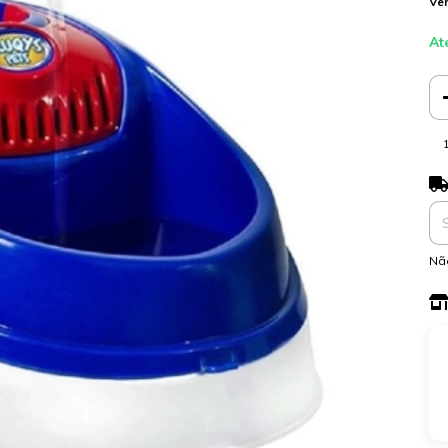
Ver
At
Ent
Nã