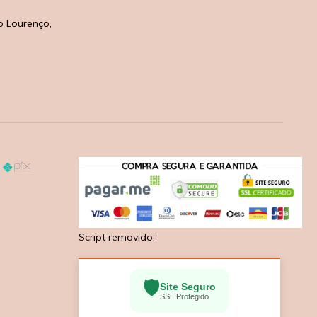
o Lourenço,
Script removido:
🛡️
Site Seguro
SSL Protegido