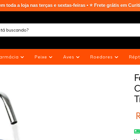
 terças e sextas-feiras • ⭐ Frete grátis em Curitiba Capital na
armácia
Peixe
Aves
Roedores
Répt
F
C
T
R