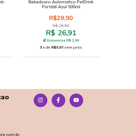
ti-
Bebedouro Automatico PetDrink
Bebedouro
Portátil Azul 500ml
Cã
R$29,90
R$ 29,90
R$ 26,91
R
💰 Economize R$ 2,99
💰 E
3
x de
R$9,97
sem juros
3
x d
çao
re.com.br