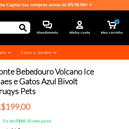
s compras acima de R$ 99,99⭐ ⭐
0
Atendimento
Minha conta
Meu carrinho
eis
Casa e Jardim
onte Bebedouro Volcano Ice
aes e Gatos Azul Bivolt
ruqys Pets
$199,00
3
x de
R$66,33
sem juros