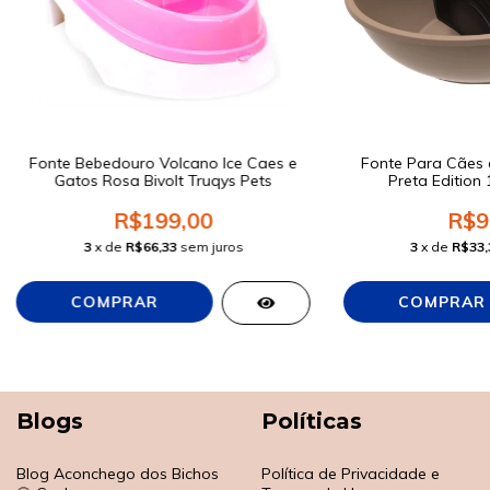
Fonte Bebedouro Volcano Ice Caes e
Fonte Para Cães e
Gatos Rosa Bivolt Truqys Pets
Preta Edition 
R$199,00
R$9
3
x de
R$66,33
sem juros
3
x de
R$33,
Blogs
Políticas
Blog Aconchego dos Bichos
Política de Privacidade e