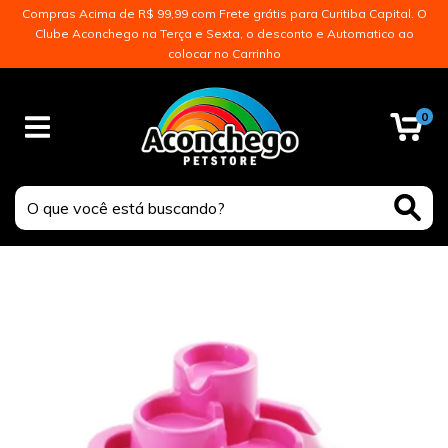
Compras Acima de R$ 99,99 com Frete grátis para Curitiba Capital. O
Clube Aconchego na Terça e Sexta, o desconto e Automatico ao
colocar no Carrinho
0