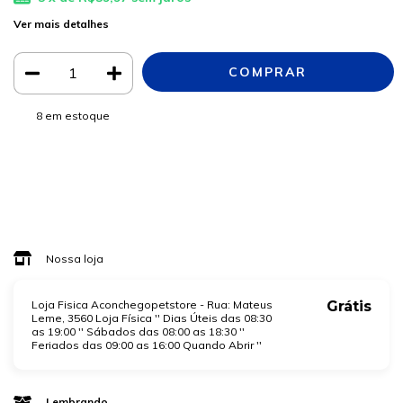
Ver mais detalhes
8
em estoque
Meios de envio
ALTERAR CEP
Entregas para o CEP:
CALCULAR
Faça login
e use seus dados de entrega
Não sei meu CEP
Nossa loja
Loja Fisica Aconchegopetstore - Rua: Mateus
Grátis
Leme, 3560 Loja Física '' Dias Úteis das 08:30
as 19:00 '' Sábados das 08:00 as 18:30 ''
Feriados das 09:00 as 16:00 Quando Abrir ''
Lembrando