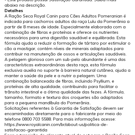
abaixo na descrição.
Detalhes
A Ração Seca Royal Canin para Cães Adultos Pomeranian é
indicada para cachorros adultos da raça Lulu da Pomerânia a
partir de 8 meses de idade. Especialmente elaborada com a
combinação de fibras e proteínas e oferece os nutrientes
necessários para uma digestão saudável e equilibrada. Esta
fórmula ajuda a reduzir a formação de tártaro por estimular o
cão a mastigar, contém níveis de minerais adaptados para
contribuir na manutenção de ossos e articulações saudáveis.
A pelagem gloriosa com um sub-pelo abundante é uma das
características extraordinárias desta raça, esta fórmula
exclusiva auxilia no suporte à barreira natural cutânea, ajuda a
manter a saúde da pele e a nutrir a pelagem. Uma
combinação balanceada de fibras, incluindo Psyllium, e
proteínas de alta qualidade, contribuindo para facilitar o
trânsito intestinal e a ótima qualidade das fezes. A fórmula,
tamanho, formato e textura dos croquetes são adaptados
para a pequena mandíbula do Pomerânia..
Solicitações referentes à Garantia de Satisfação devem ser
encaminhadas diretamente para o fabricante por meio do
telefone 0800 703 5588. Para mais informações acesse:
https://www.royalcanin.com/br/about-us/politica-de-
satisfacao-garantida