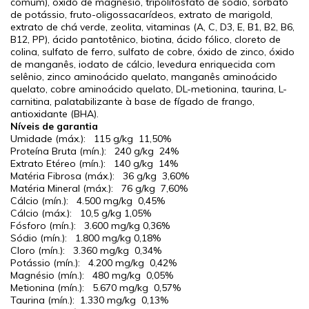
comum), óxido de magnésio, tripolifosfato de sódio, sorbato
de potássio, fruto-oligossacarídeos, extrato de marigold,
extrato de chá verde, zeolita, vitaminas (A, C, D3, E, B1, B2, B6,
B12, PP), ácido pantotênico, biotina, ácido fólico, cloreto de
colina, sulfato de ferro, sulfato de cobre, óxido de zinco, óxido
de manganês, iodato de cálcio, levedura enriquecida com
selênio, zinco aminoácido quelato, manganês aminoácido
quelato, cobre aminoácido quelato, DL-metionina, taurina, L-
carnitina, palatabilizante à base de fígado de frango,
antioxidante (BHA).
Níveis de garantia
Umidade (máx.):
115 g/kg
11,50%
Proteína Bruta (mín.):
240 g/kg
24%
Extrato Etéreo (mín.):
140 g/kg
14%
Matéria Fibrosa (máx.):
36 g/kg
3,60%
Matéria Mineral (máx.):
76 g/kg
7,60%
Cálcio (mín.):
4.500 mg/kg
0,45%
Cálcio (máx.):
10,5 g/kg
1,05%
Fósforo (mín.):
3.600 mg/kg
0,36%
Sódio (mín.):
1.800 mg/kg
0,18%
Cloro (mín.):
3.360 mg/kg
0,34%
Potássio (mín.):
4.200 mg/kg
0,42%
Magnésio (mín.):
480 mg/kg
0,05%
Metionina (mín.):
5.670 mg/kg
0,57%
Taurina (mín.):
1.330 mg/kg
0,13%