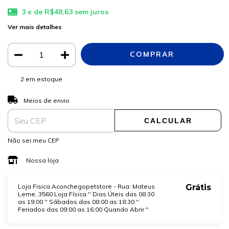
3
x de
R$48,63
sem juros
Ver mais detalhes
2
em estoque
ALTERAR CEP
Entregas para o CEP:
Meios de envio
CALCULAR
Não sei meu CEP
Nossa loja
Loja Fisica Aconchegopetstore - Rua: Mateus
Grátis
Leme, 3560 Loja Física '' Dias Úteis das 08:30
as 19:00 '' Sábados das 08:00 as 18:30 ''
Feriados das 09:00 as 16:00 Quando Abrir ''