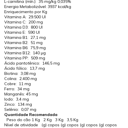
L-carnitina (mín.):
35 mg/kg
0,035%
Energia Metabolizável:
3937 kcal/kg
Enriquecimento por Kg
Vitamina A:
29.500 UI
Vitamina C:
200 mg
Vitamina D3:
800 UI
Vitamina E:
590 UI
Vitamina B1:
27,1 mg
Vitamina B2:
51 mg
Vitamina B6:
75,9 mg
Vitamina B12:
140 µg
Vitamina PP:
509 mg
Ácido pantotênico:
146,5 mg
Ácido fólico:
13,7 mg
Biotina:
3,08 mg
Colina:
2.400 mg
Cobre:
11 mg
Ferro:
34 mg
Manganês:
45 mg
Iodo:
3,4 mg
Zinco:
134 mg
Selênio:
0,07 mg
Quantidade Recomendada
Peso do cão
1 Kg
2 Kg
3 Kg
3,5 Kg
Nível de atividade
(g)
copos
(g)
copos
(g)
copos
(g)
copos