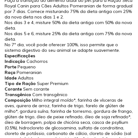
Faça a transição do alimento atual do pet para a Ração Seca
Royal Canin para Cães Adultos Pomeranian de forma gradual
por 7 dias. Comece misturando 75% da dieta antiga com 25%
da nova dieta nos dias 1 e 2.
Nos dias 3 e 4, misture 50% da dieta antiga com 50% da nova
dieta.
Nos dias 5 e 6, misture 25% da dieta antiga com 75% da nova
dieta.
No 7º dia, você pode oferecer 100%, isso permite que o
sistema digestivo do seu animal se adapte suavemente.
Especificações
Indicação
Cachorros
Porte
Pequeno
Raça
Pomeranian
Idade
Adultos
Tipo de Ração
Super Premium
Corante
Sem corante
Transgênico
Com transgênico
Composição
Milho integral moído*, farinha de vísceras de
aves, quirera de arroz, farinha de trigo, farelo de glúten de
milho*, gordura suína, farinha de torresmo, gordura de frango,
glúten de trigo, óleo de peixe refinado, óleo de soja refinado*,
óleo de borragem, polpa de chicória seca, casca de psyllium
(0,5%), hidrocloreto de glicosamina, sulfato de condroitina,
cloreto de potássio, carbonato de cálcio, cloreto de sódio (sal