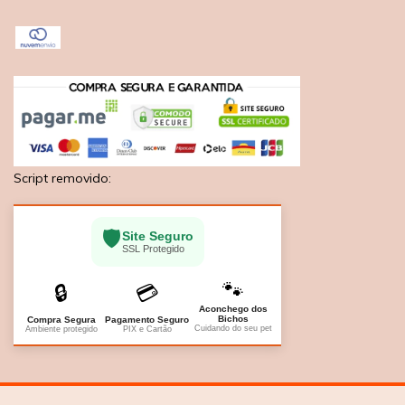
Script removido:
🛡️
Site Seguro
SSL Protegido
🐾
🔒
💳
Aconchego dos
Bichos
Compra Segura
Pagamento Seguro
Cuidando do seu pet
Ambiente protegido
PIX e Cartão