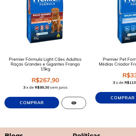
Premier Fórmula Light Cães Adultos
Premier Pet For
Raças Grandes e Gigantes Frango
Médias Criador Fr
15kg
R$33
R$267,90
3
x de
R$113
3
x de
R$89,30
sem juros
Blogs
Políticas