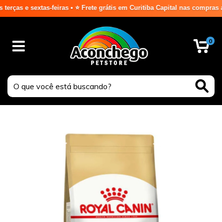
e sextas-feiras • ⭐ Frete grátis em Curitiba Capital nas compras acima 
0