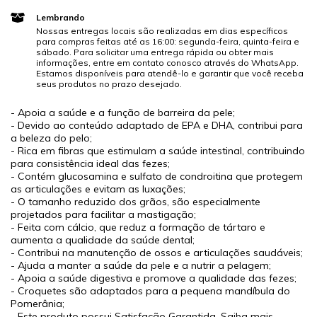
Lembrando
Nossas entregas locais são realizadas em dias específicos
para compras feitas até as 16:00: segunda-feira, quinta-feira e
sábado. Para solicitar uma entrega rápida ou obter mais
informações, entre em contato conosco através do WhatsApp.
Estamos disponíveis para atendê-lo e garantir que você receba
seus produtos no prazo desejado.
- Apoia a saúde e a função de barreira da pele;
- Devido ao conteúdo adaptado de EPA e DHA, contribui para
a beleza do pelo;
- Rica em fibras que estimulam a saúde intestinal, contribuindo
para consistência ideal das fezes;
- Contém glucosamina e sulfato de condroitina que protegem
as articulações e evitam as luxações;
- O tamanho reduzido dos grãos, são especialmente
projetados para facilitar a mastigação;
- Feita com cálcio, que reduz a formação de tártaro e
aumenta a qualidade da saúde dental;
- Contribui na manutenção de ossos e articulações saudáveis;
- Ajuda a manter a saúde da pele e a nutrir a pelagem;
- Apoia a saúde digestiva e promove a qualidade das fezes;
- Croquetes são adaptados para a pequena mandíbula do
Pomerânia;
- Este produto possui Satisfação Garantida. Saiba mais