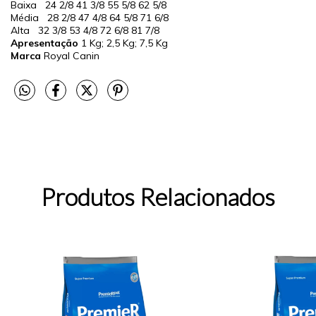
Baixa
24
2/8
41
3/8
55
5/8
62
5/8
Média
28
2/8
47
4/8
64
5/8
71
6/8
Alta
32
3/8
53
4/8
72
6/8
81
7/8
Apresentação
1 Kg; 2,5 Kg; 7,5 Kg
Marca
Royal Canin
Produtos Relacionados