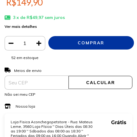
R$149,90
3
x de
R$49,97
sem juros
Ver mais detalhes
52
em estoque
ALTERAR CEP
Entregas para o CEP:
Meios de envio
CALCULAR
Não sei meu CEP
Nossa loja
Loja Fisica Aconchegopetstore - Rua: Mateus
Grátis
Leme, 3560 Loja Física '' Dias Úteis das 08:30
as 19:00 '' Sábados das 08:00 as 18:30 ''
Feriados das 09:00 as 16:00 Quando Abrir ''