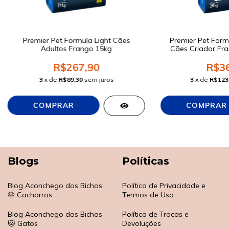
Premier Pet Formula Light Cães
Premier Pet Form
Adultos Frango 15kg
Cães Criador Fra
R$267,90
R$36
3
x de
R$89,30
sem juros
3
x de
R$123
Blogs
Políticas
Blog Aconchego dos Bichos
Política de Privacidade e
🐶 Cachorros
Termos de Uso
Blog Aconchego dos Bichos
Política de Trocas e
🐱 Gatos
Devoluções