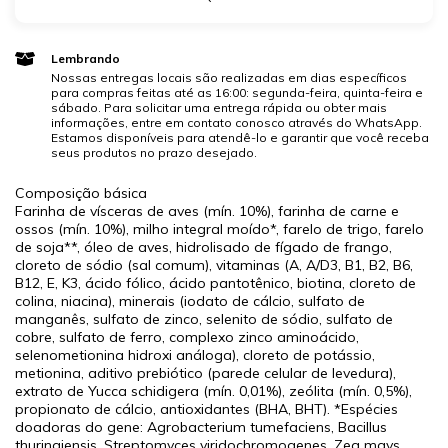
Lembrando
Nossas entregas locais são realizadas em dias específicos
para compras feitas até as 16:00: segunda-feira, quinta-feira e
sábado. Para solicitar uma entrega rápida ou obter mais
informações, entre em contato conosco através do WhatsApp.
Estamos disponíveis para atendê-lo e garantir que você receba
seus produtos no prazo desejado.
Composição básica
Farinha de vísceras de aves (mín. 10%), farinha de carne e
ossos (mín. 10%), milho integral moído*, farelo de trigo, farelo
de soja**, óleo de aves, hidrolisado de fígado de frango,
cloreto de sódio (sal comum), vitaminas (A, A/D3, B1, B2, B6,
B12, E, K3, ácido fólico, ácido pantotênico, biotina, cloreto de
colina, niacina), minerais (iodato de cálcio, sulfato de
manganês, sulfato de zinco, selenito de sódio, sulfato de
cobre, sulfato de ferro, complexo zinco aminoácido,
selenometionina hidroxi análoga), cloreto de potássio,
metionina, aditivo prebiótico (parede celular de levedura),
extrato de Yucca schidigera (mín. 0,01%), zeólita (mín. 0,5%),
propionato de cálcio, antioxidantes (BHA, BHT). *Espécies
doadoras do gene: Agrobacterium tumefaciens, Bacillus
thuringiensis, Streptomyces viridochromogenes, Zea mays.