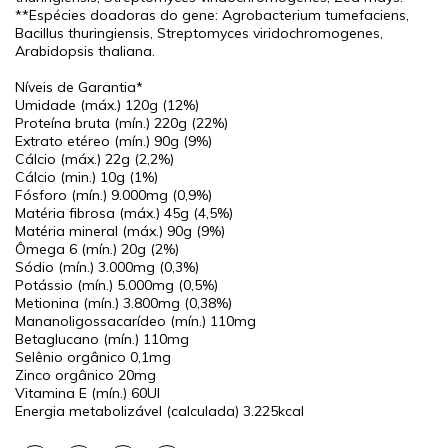
**Espécies doadoras do gene: Agrobacterium tumefaciens,
Bacillus thuringiensis, Streptomyces viridochromogenes,
Arabidopsis thaliana.
Níveis de Garantia*
Umidade (máx.)
120g (12%)
Proteína bruta (mín.)
220g (22%)
Extrato etéreo (mín.)
90g (9%)
Cálcio (máx.)
22g (2,2%)
Cálcio (min.)
10g (1%)
Fósforo (mín.)
9.000mg (0,9%)
Matéria fibrosa (máx.)
45g (4,5%)
Matéria mineral (máx.)
90g (9%)
Ômega 6 (mín.)
20g (2%)
Sódio (mín.)
3.000mg (0,3%)
Potássio (mín.)
5.000mg (0,5%)
Metionina (mín.)
3.800mg (0,38%)
Mananoligossacarídeo (mín.)
110mg
Betaglucano (mín.)
110mg
Selênio orgânico
0,1mg
Zinco orgânico
20mg
Vitamina E (mín.)
60UI
Energia metabolizável (calculada)
3.225kcal