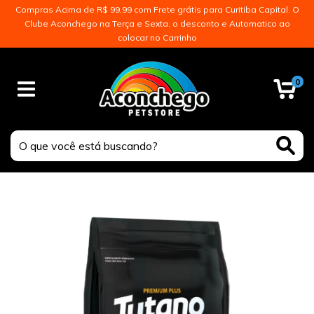
Compras Acima de R$ 99,99 com Frete grátis para Curitiba Capital. O
Clube Aconchego na Terça e Sexta, o desconto e Automatico ao
colocar no Carrinho
0