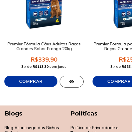
Premier Fórmula Cães Adultos Raças
Premier Fórmula pa
Grandes Sabor Frango 20kg
Raças Grande
R$339,90
R$25
3
x de
R$113,30
sem juros
3
x de
R$86,
Blogs
Políticas
Blog Aconchego dos Bichos
Política de Privacidade e