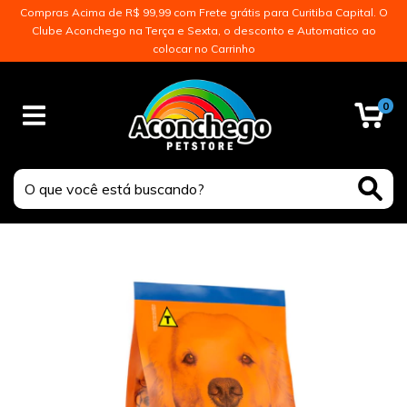
Compras Acima de R$ 99,99 com Frete grátis para Curitiba Capital. O
Clube Aconchego na Terça e Sexta, o desconto e Automatico ao
colocar no Carrinho
0