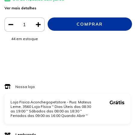
Ver mais detalhes
44
em estoque
Meios de envio
ALTERAR CEP
Entregas para o CEP:
CALCULAR
Faça login
e use seus dados de entrega
Não sei meu CEP
Nossa loja
Loja Fisica Aconchegopetstore - Rua: Mateus
Grátis
Leme, 3560 Loja Física '' Dias Úteis das 08:30
as 19:00 '' Sábados das 08:00 as 18:30 ''
Feriados das 09:00 as 16:00 Quando Abrir ''
Lembrando