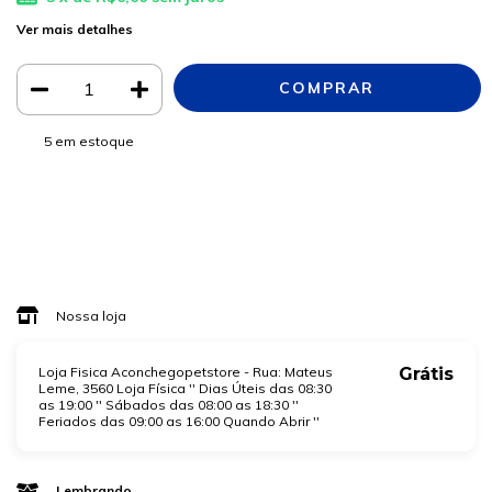
Ver mais detalhes
5
em estoque
Meios de envio
ALTERAR CEP
Entregas para o CEP:
CALCULAR
Faça login
e use seus dados de entrega
Não sei meu CEP
Nossa loja
Loja Fisica Aconchegopetstore - Rua: Mateus
Grátis
Leme, 3560 Loja Física '' Dias Úteis das 08:30
as 19:00 '' Sábados das 08:00 as 18:30 ''
Feriados das 09:00 as 16:00 Quando Abrir ''
Lembrando