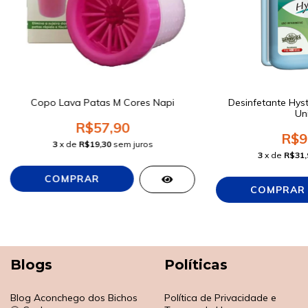
Copo Lava Patas M Cores Napi
Desinfetante Hyste
Un
R$57,90
R$9
3
x de
R$19,30
sem juros
3
x de
R$31,
Blogs
Políticas
Blog Aconchego dos Bichos
Política de Privacidade e