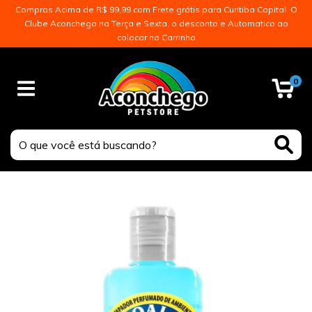
Compras Acima de R$ 99,99 com Frete grátis para Curitiba Capital. O
Clube Aconchego na Terça e Sexta, o desconto e Automatico ao
colocar no Carrinho
0