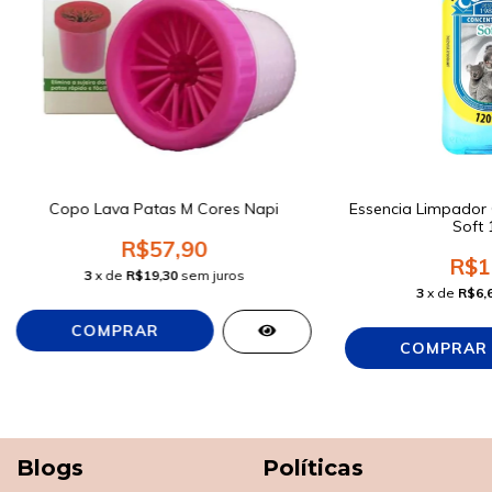
Copo Lava Patas M Cores Napi
Essencia Limpador
Soft 
R$57,90
R$1
3
x de
R$19,30
sem juros
3
x de
R$6,
Blogs
Políticas