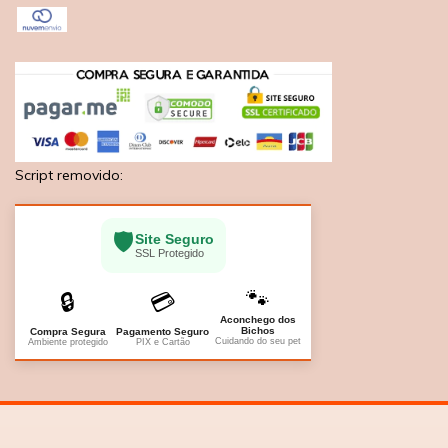
Script removido:
🛡️
Site Seguro
SSL Protegido
🐾
🔒
💳
Aconchego dos
Bichos
Compra Segura
Pagamento Seguro
Cuidando do seu pet
Ambiente protegido
PIX e Cartão