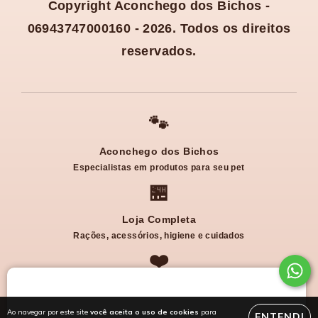
Copyright Aconchego dos Bichos -
06943747000160 - 2026. Todos os direitos
reservados.
🐾
Aconchego dos Bichos
Especialistas em produtos para seu pet
🏪
Loja Completa
Rações, acessórios, higiene e cuidados
❤️
Cuidado e Dedicação
Qualidade para deixar seu pet feliz
Ao navegar por este site
você aceita o uso de cookies
para
ENTENDI