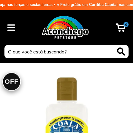
 terças e sextas-feiras • ⭐ Frete grátis em Curitiba Capital nas compr
0
OFF