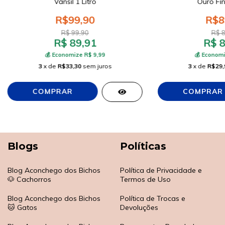
Vansil 1 Litro
Ouro Fin
R$99,90
R$8
R$ 99,90
R$ 8
R$ 89,91
R$ 8
💰 Economize R$ 9,99
💰 Economi
3
x de
R$33,30
sem juros
3
x de
R$29,
Blogs
Políticas
Blog Aconchego dos Bichos
Política de Privacidade e
🐶 Cachorros
Termos de Uso
Blog Aconchego dos Bichos
Política de Trocas e
🐱 Gatos
Devoluções