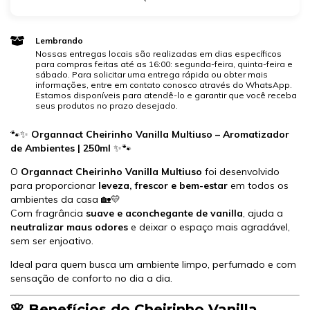
Lembrando
Nossas entregas locais são realizadas em dias específicos
para compras feitas até as 16:00: segunda-feira, quinta-feira e
sábado. Para solicitar uma entrega rápida ou obter mais
informações, entre em contato conosco através do WhatsApp.
Estamos disponíveis para atendê-lo e garantir que você receba
seus produtos no prazo desejado.
🐾✨
Organnact Cheirinho Vanilla Multiuso – Aromatizador
de Ambientes | 250ml
✨🐾
O
Organnact Cheirinho Vanilla Multiuso
foi desenvolvido
para proporcionar
leveza, frescor e bem-estar
em todos os
ambientes da casa 🏡💛
Com fragrância
suave e aconchegante de vanilla
, ajuda a
neutralizar maus odores
e deixar o espaço mais agradável,
sem ser enjoativo.
Ideal para quem busca um ambiente limpo, perfumado e com
sensação de conforto no dia a dia.
🌸 Benefícios do Cheirinho Vanilla