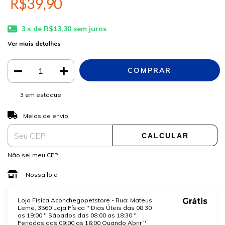
R$39,90
3
x de
R$13,30
sem juros
Ver mais detalhes
3
em estoque
ALTERAR CEP
Entregas para o CEP:
Meios de envio
CALCULAR
Não sei meu CEP
Nossa loja
Loja Fisica Aconchegopetstore - Rua: Mateus
Grátis
Leme, 3560 Loja Física '' Dias Úteis das 08:30
as 19:00 '' Sábados das 08:00 as 18:30 ''
Feriados das 09:00 as 16:00 Quando Abrir ''