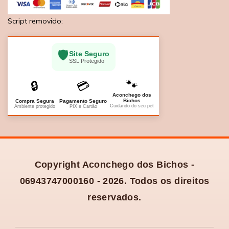
Script removido:
🛡️
Site Seguro
SSL Protegido
🐾
🔒
💳
Aconchego dos
Bichos
Compra Segura
Pagamento Seguro
Cuidando do seu pet
Ambiente protegido
PIX e Cartão
Copyright Aconchego dos Bichos -
06943747000160 - 2026. Todos os direitos
reservados.