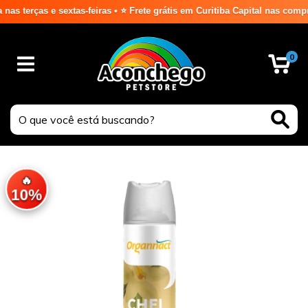
ças e sextas-feiras • ⭐ Frete grátis em Curitiba Capital nas compras a
0
🔥
10%