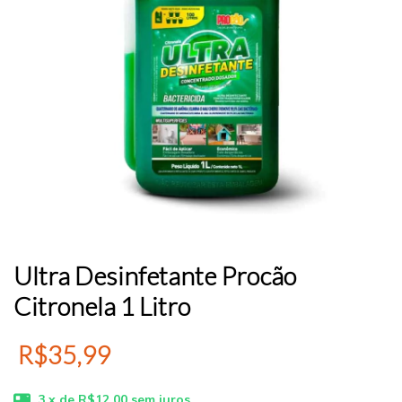
Ultra Desinfetante Procão
Citronela 1 Litro
R$35,99
3
x de
R$12,00
sem juros