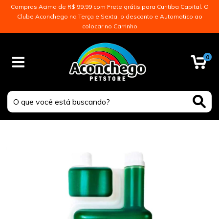
Compras Acima de R$ 99,99 com Frete grátis para Curitiba Capital. O
Clube Aconchego na Terça e Sexta, o desconto e Automatico ao
colocar no Carrinho
0