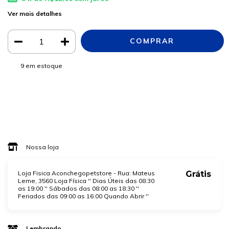
Ver mais detalhes
9
em estoque
Meios de envio
ALTERAR CEP
Entregas para o CEP:
CALCULAR
Faça login
e use seus dados de entrega
Não sei meu CEP
Nossa loja
Loja Fisica Aconchegopetstore - Rua: Mateus
Grátis
Leme, 3560 Loja Física '' Dias Úteis das 08:30
as 19:00 '' Sábados das 08:00 as 18:30 ''
Feriados das 09:00 as 16:00 Quando Abrir ''
Lembrando