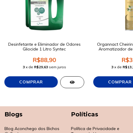
Desinfetante e Eliminador de Odores
Organnact Cheirinh
Gliocide 1 Litro Syntec
Aromatizador de
R$88,90
R$3
3
x de
R$29,63
sem juros
3
x de
R$13,
Blogs
Políticas
Blog Aconchego dos Bichos
Política de Privacidade e