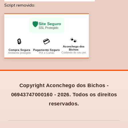
Script removido:
🛡️
Site Seguro
SSL Protegido
🐾
🔒
💳
Aconchego dos
Bichos
Compra Segura
Pagamento Seguro
Cuidando do seu pet
Ambiente protegido
PIX e Cartão
Copyright Aconchego dos Bichos -
06943747000160 - 2026. Todos os direitos
reservados.