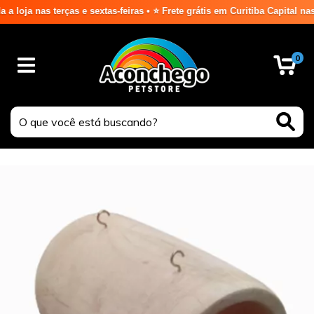
nas terças e sextas-feiras • ⭐ Frete grátis em Curitiba Capital nas co
0