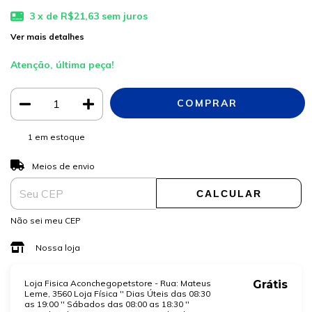
3
x de
R$21,63
sem juros
Ver mais detalhes
Atenção, última peça!
1
em estoque
ALTERAR CEP
Entregas para o CEP:
Meios de envio
CALCULAR
Não sei meu CEP
Nossa loja
Loja Fisica Aconchegopetstore - Rua: Mateus
Grátis
Leme, 3560 Loja Física '' Dias Úteis das 08:30
as 19:00 '' Sábados das 08:00 as 18:30 ''