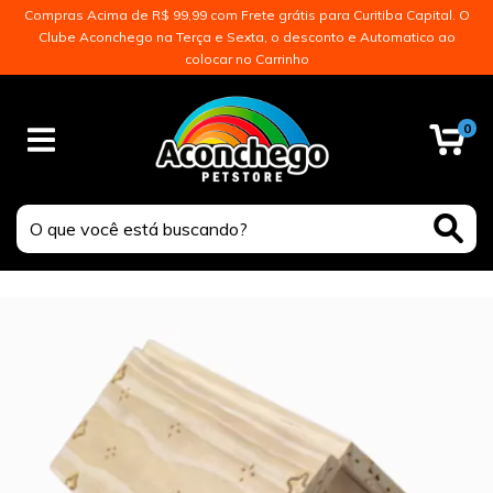
Compras Acima de R$ 99,99 com Frete grátis para Curitiba Capital. O
Clube Aconchego na Terça e Sexta, o desconto e Automatico ao
colocar no Carrinho
0