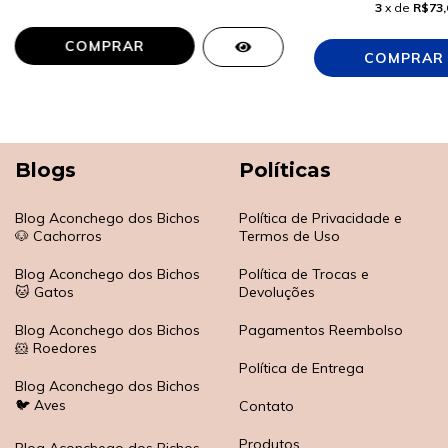
3
x de
R$73,
COMPRAR
Blogs
Políticas
Blog Aconchego dos Bichos
Política de Privacidade e
🐶 Cachorros
Termos de Uso
Blog Aconchego dos Bichos
Política de Trocas e
🐱 Gatos
Devoluções
Blog Aconchego dos Bichos
Pagamentos Reembolso
🐹 Roedores
Política de Entrega
Blog Aconchego dos Bichos
🐦 Aves
Contato
Produtos
Blog Aconchego dos Bichos