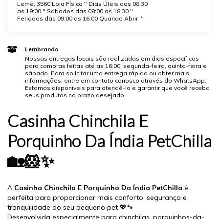
Leme, 3560 Loja Física '' Dias Úteis das 08:30
as 19:00 '' Sábados das 08:00 as 18:30 ''
Feriados das 09:00 as 16:00 Quando Abrir ''
Lembrando
Nossas entregas locais são realizadas em dias específicos
para compras feitas até as 16:00: segunda-feira, quinta-feira e
sábado. Para solicitar uma entrega rápida ou obter mais
informações, entre em contato conosco através do WhatsApp.
Estamos disponíveis para atendê-lo e garantir que você receba
seus produtos no prazo desejado.
Casinha Chinchila E
Porquinho Da Índia PetChilla
🏡🐹✨
A
Casinha Chinchila E Porquinho Da Índia PetChilla
é
perfeita para proporcionar mais conforto, segurança e
tranquilidade ao seu pequeno pet 💖🐾
Desenvolvida especialmente para chinchilas, porquinhos-da-