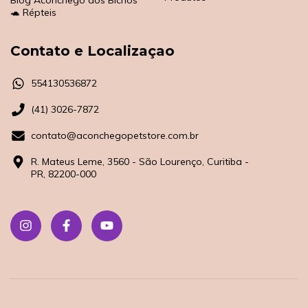
🐢 Répteis
Contato e Localizaçao
554130536872
(41) 3026-7872
contato@aconchegopetstore.com.br
R. Mateus Leme, 3560 - São Lourenço, Curitiba -
PR, 82200-000