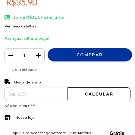
R$35,90
3
x de
R$11,97
sem juros
Ver mais detalhes
Atenção, última peça!
1
em estoque
ALTERAR CEP
Entregas para o CEP:
Meios de envio
CALCULAR
Não sei meu CEP
Nossa loja
Loja Fisica Aconchegopetstore - Rua: Mateus
Grátis