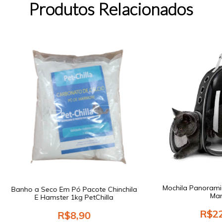
Produtos Relacionados
Mochila Panoramic
Banho a Seco Em Pó Pacote Chinchila
Mar
E Hamster 1kg PetChilla
R$22
R$8,90