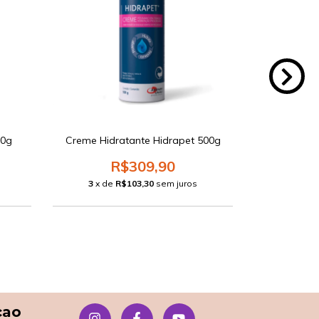
70g
Creme Hidratante Hidrapet 500g
Pure Mous
R$309,90
3
x de
R$103,30
sem juros
3
x d
çao