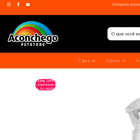
Compras Acima 
Cães
Gatos
F
10% OFF
COMPRANDO
1 OU MAIS