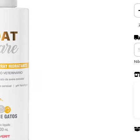
Ent
Nã