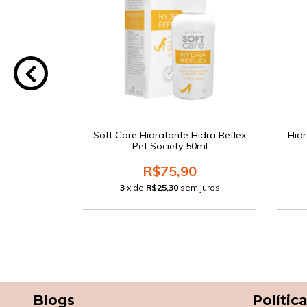
apet Skin On
Soft Care Hidratante Hidra Reflex
Hid
20ml
Pet Society 50ml
0
R$75,90
 juros
3
x de
R$25,30
sem juros
Blogs
Polític