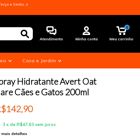
erça e Sexta, o
0
Atendimento
Minha conta
Meu carrinho
eis
Casa e Jardim
pray Hidratante Avert Oat
are Cães e Gatos 200ml
$142,90
3
x de
R$47,63
sem juros
 mais detalhes