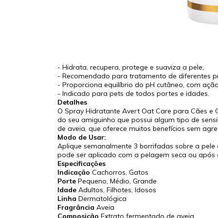
- Hidrata, recupera, protege e suaviza a pele;
- Recomendado para tratamento de diferentes pr
- Proporciona equilíbrio do pH cutâneo, com ação a
- Indicado para pets de todos portes e idades.
Detalhes
O Spray Hidratante Avert Oat Care para Cães e 
do seu amiguinho que possui algum tipo de sens
de aveia, que oferece muitos benefícios sem agred
Modo de Usar:
Aplique semanalmente 3 borrifadas sobre a pele d
pode ser aplicado com a pelagem seca ou após 
Especificações
Indicação
Cachorros, Gatos
Porte
Pequeno, Médio, Grande
Idade
Adultos, Filhotes, Idosos
Linha
Dermatológica
Fragrância
Aveia
Composição
Extrato fermentado de aveia