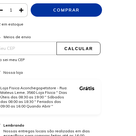
2
em estoque
ALTERAR CEP
regas para o CEP:
Meios de envio
CALCULAR
o sei meu CEP
Nossa loja
Loja Fisica Aconchegopetstore - Rua:
Grátis
Mateus Leme, 3560 Loja Física '' Dias
Úteis das 08:30 as 19:00 '' Sábados
das 08:00 as 18:30 '' Feriados das
09:00 as 16:00 Quando Abrir ''
Lembrando
Nossas entregas locais são realizadas em dias
específicos para compras feitas até as 16:00: