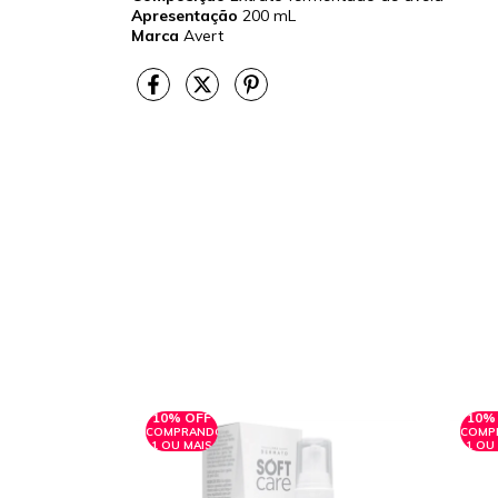
Apresentação
200 mL
Marca
Avert
10% OFF
10%
COMPRANDO
COMP
1 OU MAIS
1 OU