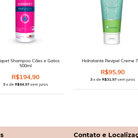
rapet Shampoo Cães e Gatos
Hidratante Revipel Creme 
500ml
R$95,90
R$194,90
3
x de
R$31,97
sem juros
3
x de
R$64,97
sem juros
as
Contato e Localiza