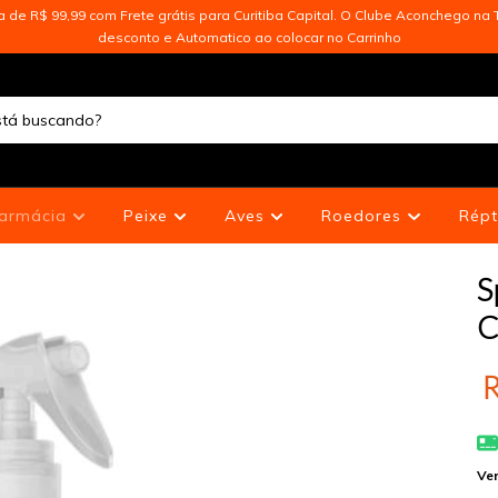
de R$ 99,99 com Frete grátis para Curitiba Capital. O Clube Aconchego na T
desconto e Automatico ao colocar no Carrinho
armácia
Peixe
Aves
Roedores
Répt
S
C
R
Ver