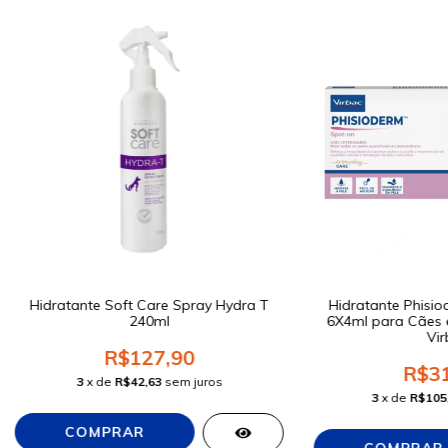
Hidratante Soft Care Spray Hydra T
Hidratante Phisio
240ml
6X4ml para Cães 
Vir
R$127,90
R$31
3
x de
R$42,63
sem juros
3
x de
R$105