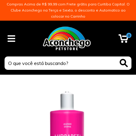
Compras Acima de R$ 99,99 com Frete grátis para Curitiba Capital. O
Clube Aconchego na Terça e Sexta, o desconto e Automatico ao
colocar no Carrinho
0