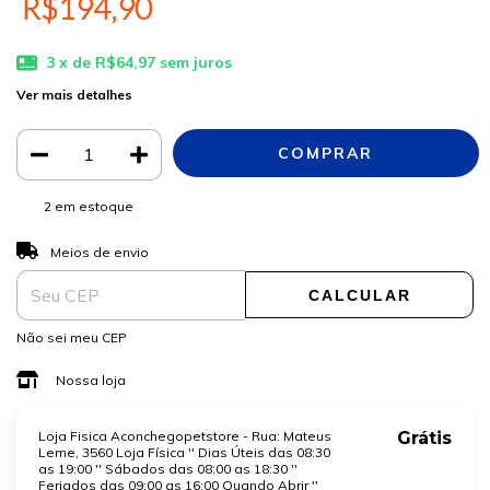
R$194,90
3
x de
R$64,97
sem juros
Ver mais detalhes
2
em estoque
ALTERAR CEP
Entregas para o CEP:
Meios de envio
CALCULAR
Não sei meu CEP
Nossa loja
Loja Fisica Aconchegopetstore - Rua: Mateus
Grátis
Leme, 3560 Loja Física '' Dias Úteis das 08:30
as 19:00 '' Sábados das 08:00 as 18:30 ''
Feriados das 09:00 as 16:00 Quando Abrir ''