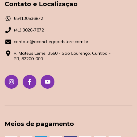
Contato e Localizaçao
554130536872
(41) 3026-7872
contato@aconchegopetstore.com.br
R. Mateus Leme, 3560 - São Lourenço, Curitiba -
PR, 82200-000
Meios de pagamento