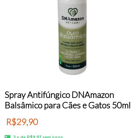
Spray Antifúngico DNAmazon
Balsâmico para Cães e Gatos 50ml
R$29,90
3
x de
R$9,97
sem juros