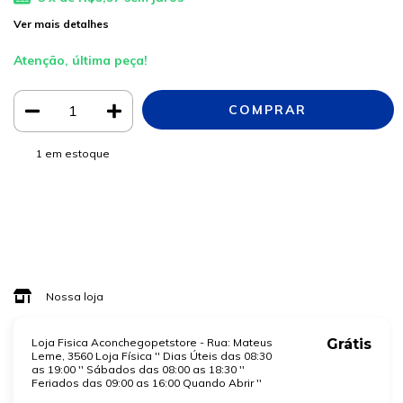
Ver mais detalhes
Atenção, última peça!
1
em estoque
Meios de envio
ALTERAR CEP
Entregas para o CEP:
CALCULAR
Faça login
e use seus dados de entrega
Não sei meu CEP
Nossa loja
Loja Fisica Aconchegopetstore - Rua: Mateus
Grátis
Leme, 3560 Loja Física '' Dias Úteis das 08:30
as 19:00 '' Sábados das 08:00 as 18:30 ''
Feriados das 09:00 as 16:00 Quando Abrir ''