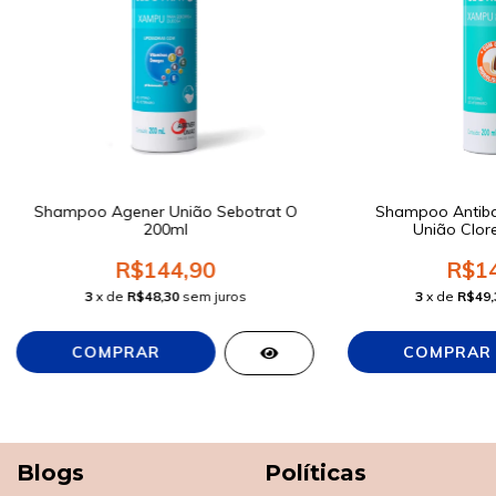
Shampoo Agener União Sebotrat O
Shampoo Antiba
200ml
União Clor
R$144,90
R$14
3
x de
R$48,30
sem juros
3
x de
R$49,
Blogs
Políticas