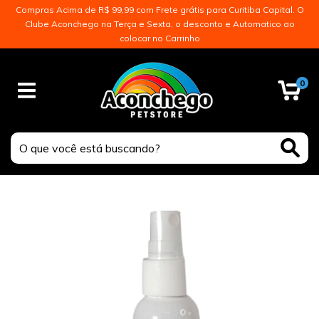
Compras Acima de R$ 99,99 com Frete grátis para Curitiba Capital. O
Clube Aconchego na Terça e Sexta, o desconto e Automatico ao
colocar no Carrinho
0