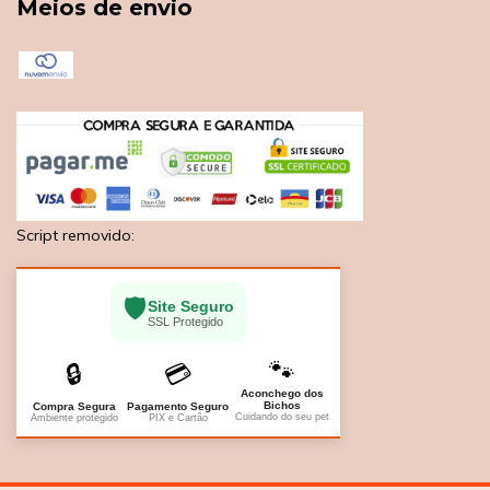
Meios de envio
Script removido:
🛡️
Site Seguro
SSL Protegido
🐾
🔒
💳
Aconchego dos
Bichos
Compra Segura
Pagamento Seguro
Cuidando do seu pet
Ambiente protegido
PIX e Cartão