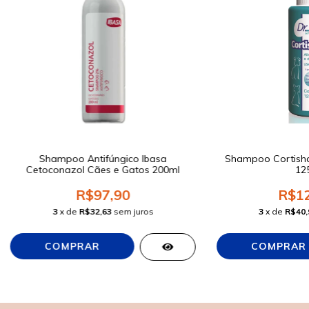
Shampoo Antifúngico Ibasa
Shampoo Cortish
Cetoconazol Cães e Gatos 200ml
12
R$97,90
R$12
3
x de
R$32,63
sem juros
3
x de
R$40,