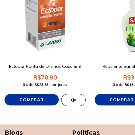
Ectopar Ponta de Orelhas Cães 5ml
Repelente Sanol
R$70,90
R$3
3
x de
R$23,63
sem juros
3
x de
R$13,
Blogs
Políticas