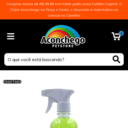
Compras Acima de R$ 99,99 com Frete grátis para Curitiba Capital. O
Clube Aconchego na Terça e Sexta, o desconto e Automatico ao
colocar no Carrinho
0
ESGOTADO