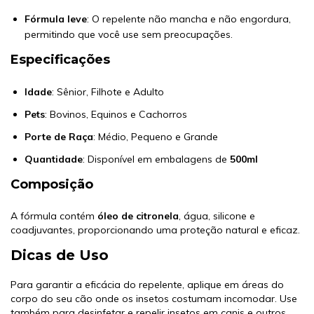
Fórmula leve
: O repelente não mancha e não engordura,
permitindo que você use sem preocupações.
Especificações
Idade
: Sênior, Filhote e Adulto
Pets
: Bovinos, Equinos e Cachorros
Porte de Raça
: Médio, Pequeno e Grande
Quantidade
: Disponível em embalagens de
500ml
Composição
A fórmula contém
óleo de citronela
, água, silicone e
coadjuvantes, proporcionando uma proteção natural e eficaz.
Dicas de Uso
Para garantir a eficácia do repelente, aplique em áreas do
corpo do seu cão onde os insetos costumam incomodar. Use
também para desinfetar e repelir insetos em canis e outros