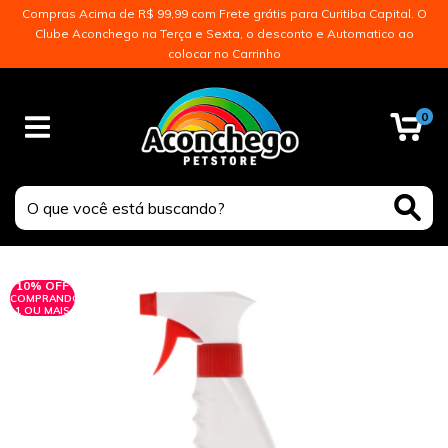
Compras Acima de R$ 99,99 com Frete grátis para Curitiba Capital. O
Clube Aconchego na Terça e Sexta, o desconto e Automatico ao
colocar no Carrinho
0
10% OFF
COMPRANDO
1 OU MAIS