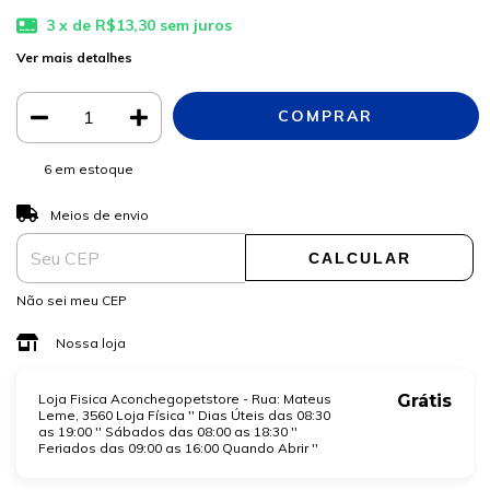
3
x de
R$13,30
sem juros
Ver mais detalhes
6
em estoque
ALTERAR CEP
Entregas para o CEP:
Meios de envio
CALCULAR
Não sei meu CEP
Nossa loja
Loja Fisica Aconchegopetstore - Rua: Mateus
Grátis
Leme, 3560 Loja Física '' Dias Úteis das 08:30
as 19:00 '' Sábados das 08:00 as 18:30 ''
Feriados das 09:00 as 16:00 Quando Abrir ''