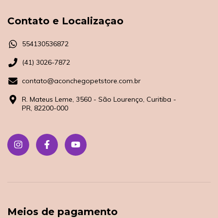
Contato e Localizaçao
554130536872
(41) 3026-7872
contato@aconchegopetstore.com.br
R. Mateus Leme, 3560 - São Lourenço, Curitiba -
PR, 82200-000
Meios de pagamento