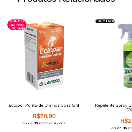
10% OFF
ESGOTADO
COMPRANDO
1 OU MAIS
Ectopar Ponta de Orelhas Cães 5ml
Repelente Spray Ci
50
R$70,90
R$2
3
x de
R$23,63
sem juros
3
x de
R$7,