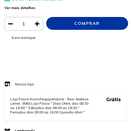
Ver mais detalhes
6
em estoque
Meios de envio
ALTERAR CEP
Entregas para o CEP:
CALCULAR
Faça login
e use seus dados de entrega
Não sei meu CEP
Nossa loja
Loja Fisica Aconchegopetstore - Rua: Mateus
Grátis
Leme, 3560 Loja Física '' Dias Úteis das 08:30
as 19:00 '' Sábados das 08:00 as 18:30 ''
Feriados das 09:00 as 16:00 Quando Abrir ''
Lembrando