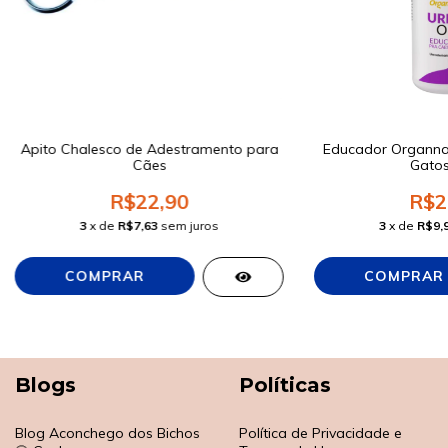
Apito Chalesco de Adestramento para
Educador Organnac
Cães
Gatos
R$22,90
R$2
3
x de
R$7,63
sem juros
3
x de
R$9,
Blogs
Políticas
Blog Aconchego dos Bichos
Política de Privacidade e