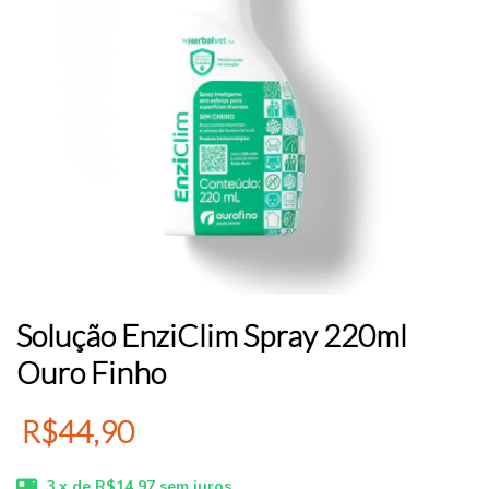
Solução EnziClim Spray 220ml
Ouro Finho
R$44,90
3
x de
R$14,97
sem juros