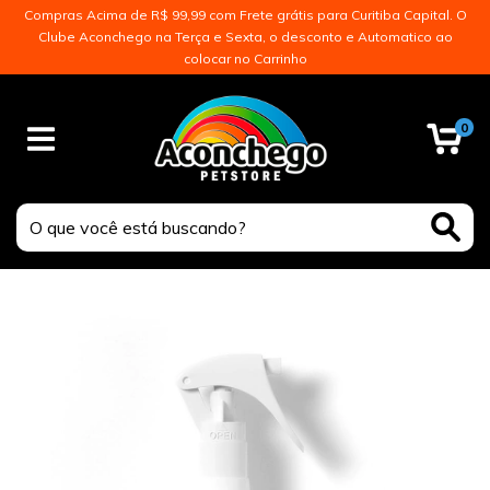
Compras Acima de R$ 99,99 com Frete grátis para Curitiba Capital. O
Clube Aconchego na Terça e Sexta, o desconto e Automatico ao
colocar no Carrinho
0