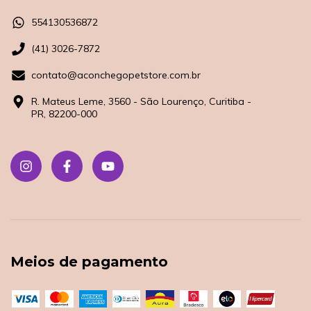
554130536872
(41) 3026-7872
contato@aconchegopetstore.com.br
R. Mateus Leme, 3560 - São Lourenço, Curitiba -
PR, 82200-000
Meios de pagamento