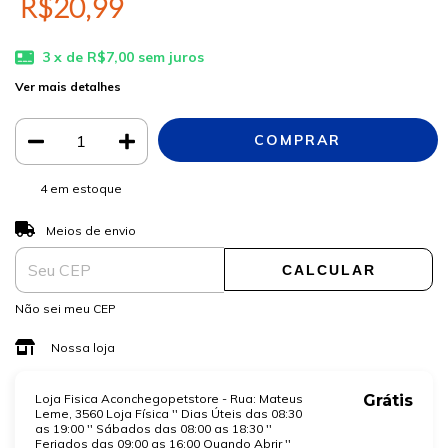
R$20,99
3
x de
R$7,00
sem juros
Ver mais detalhes
4
em estoque
ALTERAR CEP
Entregas para o CEP:
Meios de envio
CALCULAR
Não sei meu CEP
Nossa loja
Loja Fisica Aconchegopetstore - Rua: Mateus
Grátis
Leme, 3560 Loja Física '' Dias Úteis das 08:30
as 19:00 '' Sábados das 08:00 as 18:30 ''
Feriados das 09:00 as 16:00 Quando Abrir ''