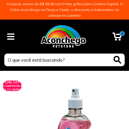
Compras Acima de R$ 99,99 com Frete grátis para Curitiba Capital. O
Clube Aconchego na Terça e Sexta, o desconto e Automatico ao
colocar no Carrinho
0
10% OFF
COMPRANDO
1 OU MAIS