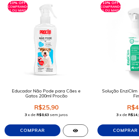
10% OFF
10% OFF
COMPRANDO
COMPRANDO
1 OU MAIS
1 OU MAIS
Educador Não Pode para Cães e
Solução EnziClim
Gatos 200ml Procão
Fi
R$25,90
R$4
3
x de
R$8,63
sem juros
3
x de
R$14,