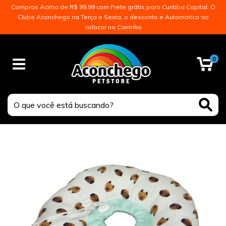
Compras Acima de R$ 99,99 com Frete grátis para Curitiba Capital. O
Clube Aconchego na Terça e Sexta, o desconto e Automatico ao
colocar no Carrinho
0