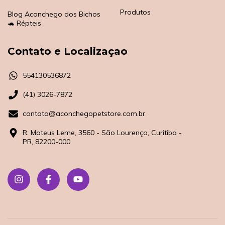
Produtos
Blog Aconchego dos Bichos
🐢 Répteis
Contato e Localizaçao
554130536872
(41) 3026-7872
contato@aconchegopetstore.com.br
R. Mateus Leme, 3560 - São Lourenço, Curitiba -
PR, 82200-000