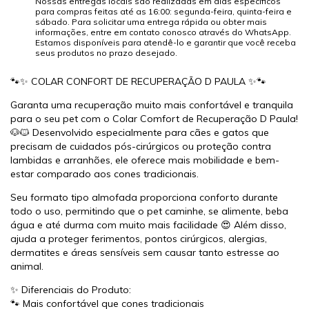
Nossas entregas locais são realizadas em dias específicos
para compras feitas até as 16:00: segunda-feira, quinta-feira e
sábado. Para solicitar uma entrega rápida ou obter mais
informações, entre em contato conosco através do WhatsApp.
Estamos disponíveis para atendê-lo e garantir que você receba
seus produtos no prazo desejado.
🐾✨ COLAR CONFORT DE RECUPERAÇÃO D PAULA ✨🐾
Garanta uma recuperação muito mais confortável e tranquila
para o seu pet com o Colar Comfort de Recuperação D Paula!
🐶🐱 Desenvolvido especialmente para cães e gatos que
precisam de cuidados pós-cirúrgicos ou proteção contra
lambidas e arranhões, ele oferece mais mobilidade e bem-
estar comparado aos cones tradicionais.
Seu formato tipo almofada proporciona conforto durante
todo o uso, permitindo que o pet caminhe, se alimente, beba
água e até durma com muito mais facilidade 😍 Além disso,
ajuda a proteger ferimentos, pontos cirúrgicos, alergias,
dermatites e áreas sensíveis sem causar tanto estresse ao
animal.
✨ Diferenciais do Produto:
🐾 Mais confortável que cones tradicionais