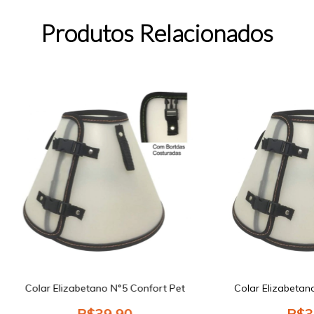
Produtos Relacionados
Colar Elizabetano N°5 Confort Pet
Colar Elizabetan
R$39,90
R$3