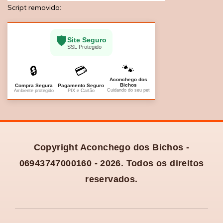
Script removido:
🛡️
Site Seguro
SSL Protegido
🐾
🔒
💳
Aconchego dos
Bichos
Compra Segura
Pagamento Seguro
Cuidando do seu pet
Ambiente protegido
PIX e Cartão
Copyright Aconchego dos Bichos -
06943747000160 - 2026. Todos os direitos
reservados.