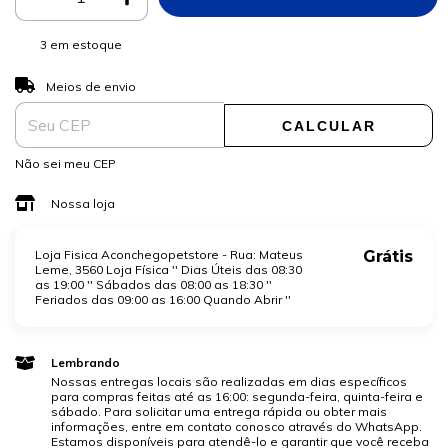
3
em estoque
ALTERAR CEP
Entregas para o CEP:
Meios de envio
CALCULAR
Não sei meu CEP
Nossa loja
Loja Fisica Aconchegopetstore - Rua: Mateus
Grátis
Leme, 3560 Loja Física '' Dias Úteis das 08:30
as 19:00 '' Sábados das 08:00 as 18:30 ''
Feriados das 09:00 as 16:00 Quando Abrir ''
Lembrando
Nossas entregas locais são realizadas em dias específicos
para compras feitas até as 16:00: segunda-feira, quinta-feira e
sábado. Para solicitar uma entrega rápida ou obter mais
informações, entre em contato conosco através do WhatsApp.
Estamos disponíveis para atendê-lo e garantir que você receba