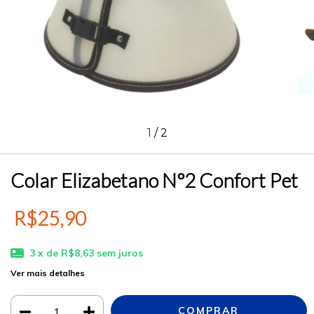
1
/
2
Colar Elizabetano N°2 Confort Pet
R$25,90
3
x de
R$8,63
sem juros
Ver mais detalhes