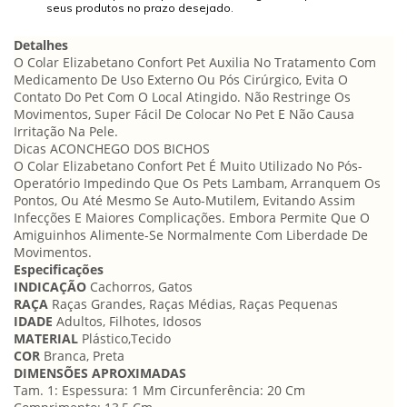
seus produtos no prazo desejado.
Detalhes
O Colar Elizabetano Confort Pet Auxilia No Tratamento Com
Medicamento De Uso Externo Ou Pós Cirúrgico, Evita O
Contato Do Pet Com O Local Atingido. Não Restringe Os
Movimentos, Super Fácil De Colocar No Pet E Não Causa
Irritação Na Pele.
Dicas ACONCHEGO DOS BICHOS
O Colar Elizabetano Confort Pet É Muito Utilizado No Pós-
Operatório Impedindo Que Os Pets Lambam, Arranquem Os
Pontos, Ou Até Mesmo Se Auto-Mutilem, Evitando Assim
Infecções E Maiores Complicações. Embora Permite Que O
Amiguinhos Alimente-Se Normalmente Com Liberdade De
Movimentos.
Especificações
INDICAÇÃO
Cachorros, Gatos
RAÇA
Raças Grandes, Raças Médias, Raças Pequenas
IDADE
Adultos, Filhotes, Idosos
MATERIAL
Plástico,Tecido
COR
Branca, Preta
DIMENSÕES APROXIMADAS
Tam. 1: Espessura: 1 Mm Circunferência: 20 Cm