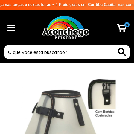
erças e sextas-feiras • ⭐ Frete grátis em Curitiba Capital nas compras 
0