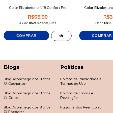
Colar Elizabetano N°9 Confort Pet
Colar Elizabetan
R$65,90
R$3
3
x de
R$21,97
sem juros
3
x de
R$11,
Blogs
Políticas
Blog Aconchego dos Bichos
Política de Privacidade e
🐶 Cachorros
Termos de Uso
Blog Aconchego dos Bichos
Política de Trocas e
🐱 Gatos
Devoluções
Blog Aconchego dos Bichos
Pagamentos Reembolso
🐹 Roedores