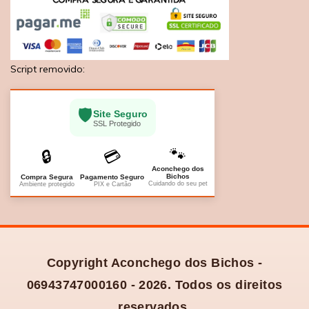
Script removido:
🛡️
Site Seguro
SSL Protegido
🐾
🔒
💳
Aconchego dos
Bichos
Compra Segura
Pagamento Seguro
Cuidando do seu pet
Ambiente protegido
PIX e Cartão
Copyright Aconchego dos Bichos -
06943747000160 - 2026. Todos os direitos
reservados.