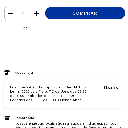
5
em estoque
Meios de envio
ALTERAR CEP
Entregas para o CEP:
CALCULAR
Faça login
e use seus dados de entrega
Não sei meu CEP
Nossa loja
Loja Fisica Aconchegopetstore - Rua: Mateus
Grátis
Leme, 3560 Loja Física '' Dias Úteis das 08:30
as 19:00 '' Sábados das 08:00 as 18:30 ''
Feriados das 09:00 as 16:00 Quando Abrir ''
Lembrando
Nossas entregas locais são realizadas em dias específicos
para compras feitas até as 16:00: segunda-feira, quinta-feira e