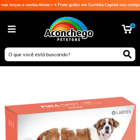
rças e sextas-feiras • ⭐ Frete grátis em Curitiba Capital nas compras 
0