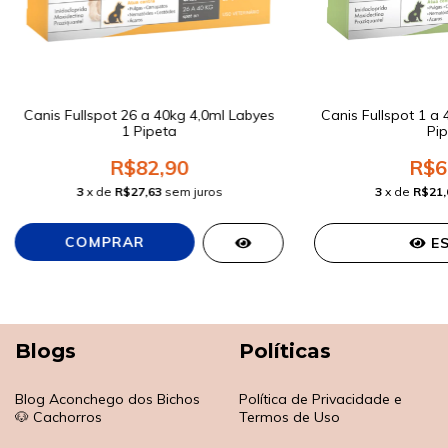
Canis Fullspot 26 a 40kg 4,0ml Labyes
Canis Fullspot 1 a 
1 Pipeta
Pip
R$82,90
R$6
3
x de
R$27,63
sem juros
3
x de
R$21,
E
Blogs
Políticas
Blog Aconchego dos Bichos
Política de Privacidade e
🐶 Cachorros
Termos de Uso