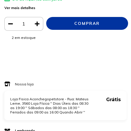
Ver mais detalhes
2
em estoque
Meios de envio
ALTERAR CEP
Entregas para o CEP:
CALCULAR
Faça login
e use seus dados de entrega
Não sei meu CEP
Nossa loja
Loja Fisica Aconchegopetstore - Rua: Mateus
Grátis
Leme, 3560 Loja Física '' Dias Úteis das 08:30
as 19:00 '' Sábados das 08:00 as 18:30 ''
Feriados das 09:00 as 16:00 Quando Abrir ''
Lembrando