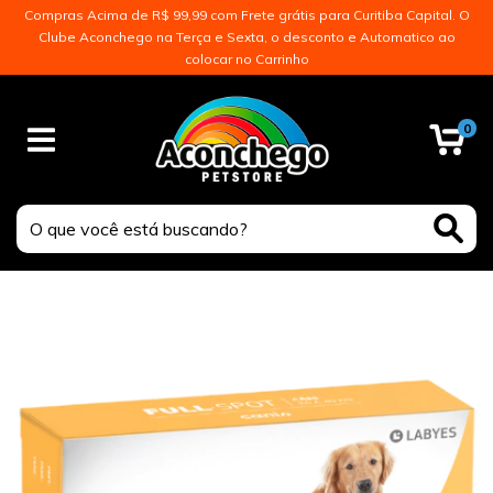
Compras Acima de R$ 99,99 com Frete grátis para Curitiba Capital. O
Clube Aconchego na Terça e Sexta, o desconto e Automatico ao
colocar no Carrinho
0