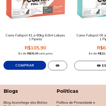
Canis Fullspot 41 a 60kg 6,0ml Labyes
Canis Fullspot 05 
1 Pipeta
1 Pi
R$105,90
R$6
3
x de
R$35,30
sem juros
3
x de
R$22,
E
Blogs
Políticas
Blog Aconchego dos Bichos
Política de Privacidade e