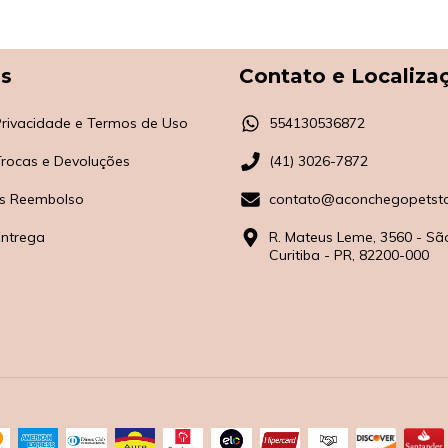
as
Contato e Localiza
 Privacidade e Termos de Uso
554130536872
 Trocas e Devoluções
(41) 3026-7872
s Reembolso
contato@aconchegopetsto
Entrega
R. Mateus Leme, 3560 - Sã
Curitiba - PR, 82200-000