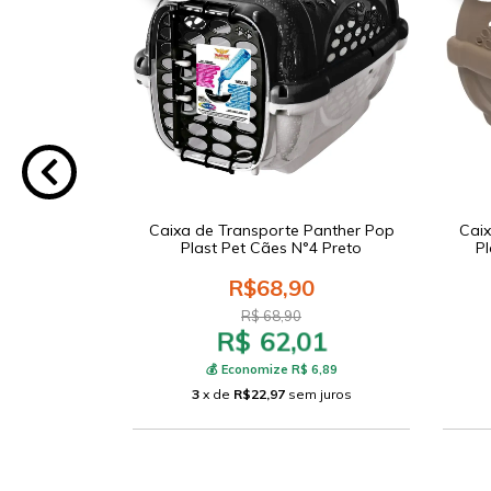
Panther Pop
Caixa de Transporte Panther Pop
Caix
Gold Preta
Plast Pet Cães N°4 Preto
Pl
0
R$68,90
R$ 68,90
R$ 62,01
91
15,99
💰 Economize R$ 6,89
 juros
3
x de
R$22,97
sem juros