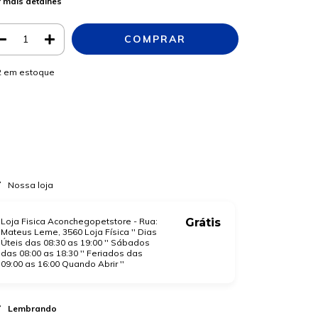
 mais detalhes
2
em estoque
Meios de envio
ALTERAR CEP
regas para o CEP:
CALCULAR
a login
e use seus dados de entrega
o sei meu CEP
Nossa loja
Loja Fisica Aconchegopetstore - Rua:
Grátis
Mateus Leme, 3560 Loja Física '' Dias
Úteis das 08:30 as 19:00 '' Sábados
das 08:00 as 18:30 '' Feriados das
09:00 as 16:00 Quando Abrir ''
Lembrando