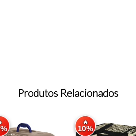
Produtos Relacionados

🔥
0%
10%