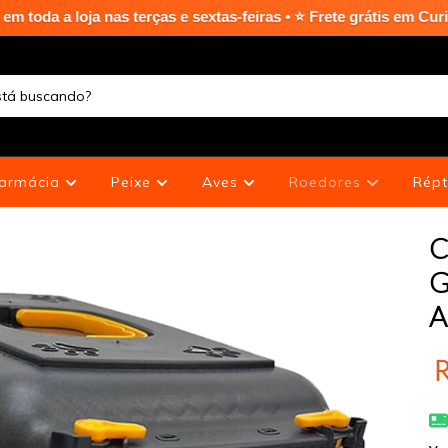
as terças e sextas-feiras • ⭐ Frete grátis em Curitiba Capital 
armácia
Peixe
Aves
Roedores
Répt
C
G
A
R