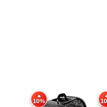
🔥

10%
1