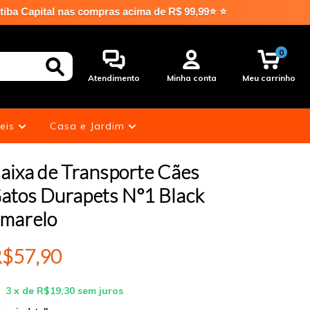
nas compras acima de R$ 99,99⭐ ⭐
0
Atendimento
Minha conta
Meu carrinho
eis
Casa e Jardim
aixa de Transporte Cães
atos Durapets N°1 Black
marelo
$57,90
3
x de
R$19,30
sem juros