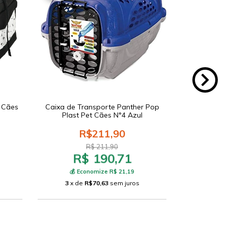
L Cães
Caixa de Transporte Panther Pop
Bolsa de Tr
Plast Pet Cães N°4 Azul
Tamanho Úni
R$211,90
R$ 211,90
R$ 190,71
R
💰 Economize R$ 21,19
💰 E
3
x de
R$70,63
sem juros
3
x d