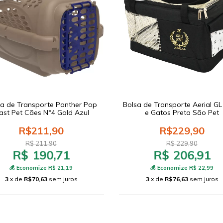
a de Transporte Panther Pop
Bolsa de Transporte Aerial G
ast Pet Cães N°4 Gold Azul
e Gatos Preta São Pet
R$211,90
R$229,90
R$ 211,90
R$ 229,90
R$ 190,71
R$ 206,91
💰 Economize R$ 21,19
💰 Economize R$ 22,99
3
x de
R$70,63
sem juros
3
x de
R$76,63
sem juros