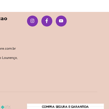
çao
re.com.br
o Lourenço,