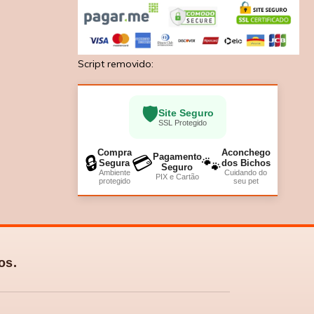
Script removido:
🛡️
Site Seguro
SSL Protegido
Compra
Aconchego
Pagamento
🔒
💳
🐾
Segura
dos Bichos
Seguro
Ambiente
Cuidando do
PIX e Cartão
protegido
seu pet
os.