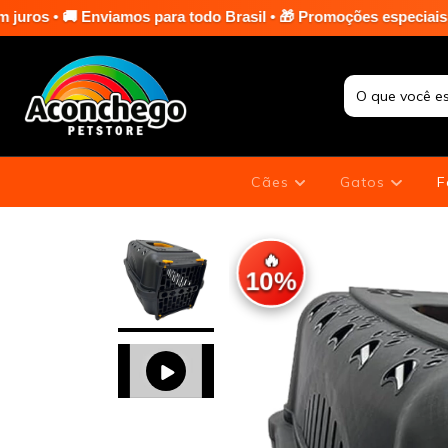
amos para todo Brasil • 🎁 Promoções especiais em toda a loja n
Cães
Gatos
F
🔥
10%