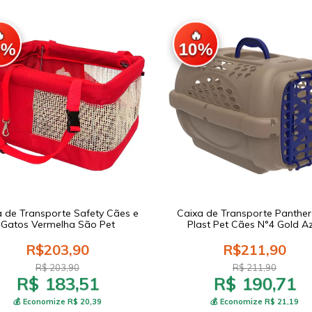

🔥
0%
10%
a de Transporte Safety Cães e
Caixa de Transporte Panthe
Gatos Vermelha São Pet
Plast Pet Cães N°4 Gold A
R$203,90
R$211,90
R$ 203,90
R$ 211,90
R$ 183,51
R$ 190,71
💰 Economize R$ 20,39
💰 Economize R$ 21,19