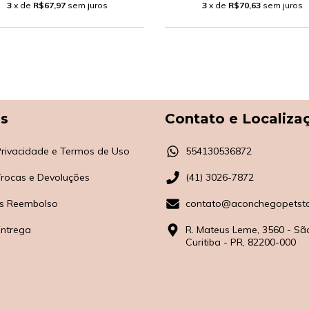
3
x de
R$67,97
sem juros
3
x de
R$70,63
sem juros
as
Contato e Localiza
 Privacidade e Termos de Uso
554130536872
 Trocas e Devoluções
(41) 3026-7872
s Reembolso
contato@aconchegopetsto
Entrega
R. Mateus Leme, 3560 - Sã
Curitiba - PR, 82200-000