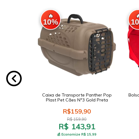
🔥

10%
1
afety Cães e
Caixa de Transporte Panther Pop
Bols
o Pet
Plast Pet Cães N°3 Gold Preta
0
R$159,90
R$ 159,90
R$ 143,91
51
20,39
💰 Economize R$ 15,99