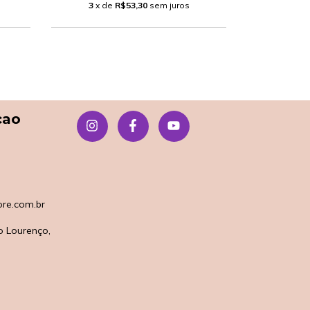
3
x de
R$53,30
sem juros
3
x d
çao
re.com.br
o Lourenço,