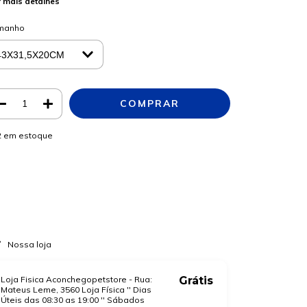
 mais detalhes
manho
2
em estoque
Meios de envio
ALTERAR CEP
regas para o CEP:
CALCULAR
a login
e use seus dados de entrega
o sei meu CEP
Nossa loja
Loja Fisica Aconchegopetstore - Rua:
Grátis
Mateus Leme, 3560 Loja Física '' Dias
Úteis das 08:30 as 19:00 '' Sábados