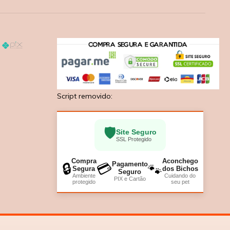
Script removido:
🛡️
Site Seguro
SSL Protegido
Compra
Aconchego
Pagamento
🔒
💳
🐾
Segura
dos Bichos
Seguro
Ambiente
Cuidando do
PIX e Cartão
protegido
seu pet