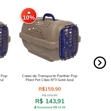
🔥
🔥
10%
10%
r Pop
Caixa de Transporte Panther Pop
Bolsa de Tr
zul
Plast Pet Cães N°3 Gold Azul
Tamanho Úni
R$159,90
R$ 159,90
R$ 143,91
R
💰 Economize R$ 15,99
💰 E