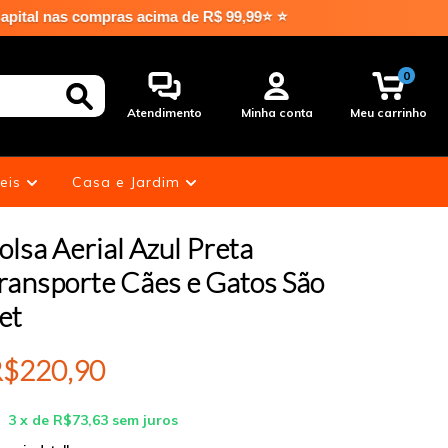
ompras acima de R$ 99,99⭐ ⭐
0
Atendimento
Minha conta
Meu carrinho
eis
Casa e Jardim
olsa Aerial Azul Preta
ransporte Cães e Gatos São
et
$220,90
3
x de
R$73,63
sem juros