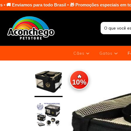
para todo Brasil • 🎁 Promoções especiais em toda a loja nas te
Cães
Gatos
F
🔥
10%