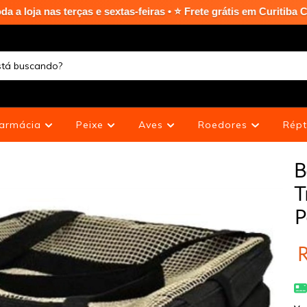
rças e sextas-feiras • ⭐ Frete grátis em Curitiba Capital nas c
armácia
Peixe
Aves
Roedores
Répt
B
T
P
R