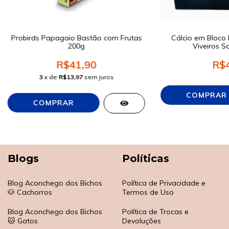
Probirds Papagaio Bastão com Frutas
Cálcio em Bloco 
200g
Viveiros S
R$41,90
R$4
3
x de
R$13,97
sem juros
Blogs
Políticas
Blog Aconchego dos Bichos
Política de Privacidade e
🐶 Cachorros
Termos de Uso
Blog Aconchego dos Bichos
Política de Trocas e
🐱 Gatos
Devoluções