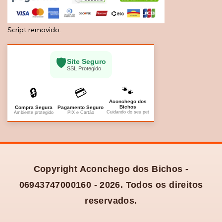
Script removido:
🛡️
Site Seguro
SSL Protegido
🐾
🔒
💳
Aconchego dos
Bichos
Compra Segura
Pagamento Seguro
Cuidando do seu pet
Ambiente protegido
PIX e Cartão
Copyright Aconchego dos Bichos -
06943747000160 - 2026. Todos os direitos
reservados.