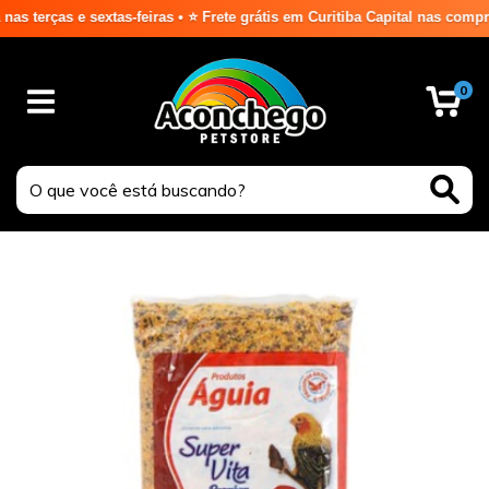
rças e sextas-feiras • ⭐ Frete grátis em Curitiba Capital nas compras 
0