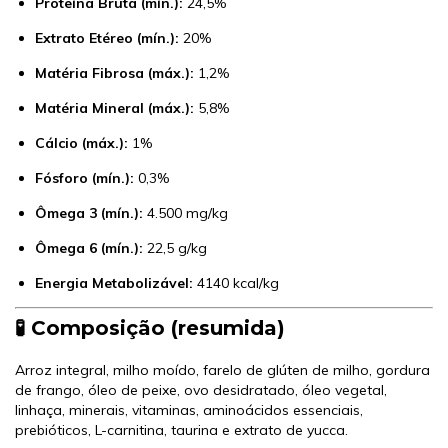
Proteína Bruta (mín.):
24,5%
Extrato Etéreo (mín.):
20%
Matéria Fibrosa (máx.):
1,2%
Matéria Mineral (máx.):
5,8%
Cálcio (máx.):
1%
Fósforo (mín.):
0,3%
Ômega 3 (mín.):
4.500 mg/kg
Ômega 6 (mín.):
22,5 g/kg
Energia Metabolizável:
4140 kcal/kg
🧪 Composição (resumida)
Arroz integral, milho moído, farelo de glúten de milho, gordura
de frango, óleo de peixe, ovo desidratado, óleo vegetal,
linhaça, minerais, vitaminas, aminoácidos essenciais,
prebióticos, L-carnitina, taurina e extrato de yucca.