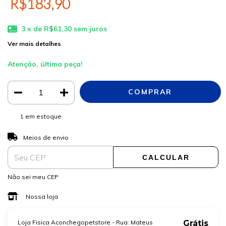
R$183,90
3
x de
R$61,30
sem juros
Ver mais detalhes
Atenção, última peça!
1
em estoque
ALTERAR CEP
Entregas para o CEP:
Meios de envio
CALCULAR
Não sei meu CEP
Nossa loja
Loja Fisica Aconchegopetstore - Rua: Mateus
Grátis