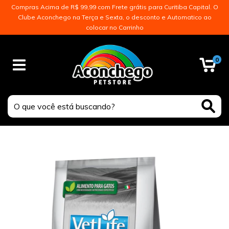
Compras Acima de R$ 99,99 com Frete grátis para Curitiba Capital. O
Clube Aconchego na Terça e Sexta, o desconto e Automatico ao
colocar no Carrinho
0