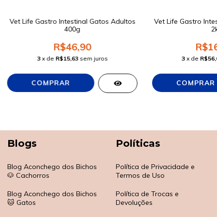
Vet Life Gastro Intestinal Gatos Adultos
Vet Life Gastro Inte
400g
2
R$46,90
R$16
3
x de
R$15,63
sem juros
3
x de
R$56,
Blogs
Políticas
Blog Aconchego dos Bichos
Política de Privacidade e
🐶 Cachorros
Termos de Uso
Blog Aconchego dos Bichos
Política de Trocas e
🐱 Gatos
Devoluções