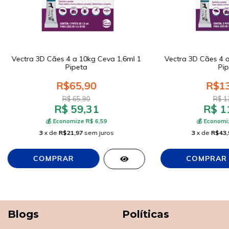
Vectra 3D Cães 4 a 10kg Ceva 1,6ml 1
Vectra 3D Cães 4 a
Pipeta
Pip
R$65,90
R$13
R$ 65,90
R$ 1
R$ 59,31
R$ 1
💰 Economize R$ 6,59
💰 Economi
3
x de
R$21,97
sem juros
3
x de
R$43,
Blogs
Políticas