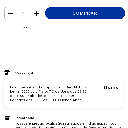
9
em estoque
Meios de envio
ALTERAR CEP
Entregas para o CEP:
CALCULAR
Faça login
e use seus dados de entrega
Não sei meu CEP
Nossa loja
Loja Fisica Aconchegopetstore - Rua: Mateus
Grátis
Leme, 3560 Loja Física '' Dias Úteis das 08:30
as 19:00 '' Sábados das 08:00 as 18:30 ''
Feriados das 09:00 as 16:00 Quando Abrir ''
Lembrando
Nossas entregas locais são realizadas em dias específicos
para compras feitas até as 16:00: segunda-feira, quinta-feira e