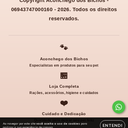
Copyright Aconchego dos Bichos -
06943747000160 - 2026. Todos os direitos
reservados.
🐾
Aconchego dos Bichos
Especialistas em produtos para seu pet
🏪
Loja Completa
Rações, acessórios, higiene e cuidados
❤️
Cuidado e Dedicação
Qualidade para deixar seu pet feliz
Ao navegar por este site
você aceita o uso de cookies
para
ENTENDI
agilizar a sua experiência de compra.