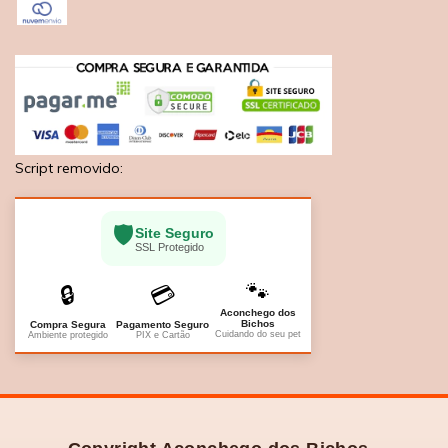
Script removido:
🛡️
Site Seguro
SSL Protegido
🐾
🔒
💳
Aconchego dos
Bichos
Compra Segura
Pagamento Seguro
Cuidando do seu pet
Ambiente protegido
PIX e Cartão