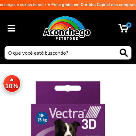
s e sextas-feiras • ⭐ Frete grátis em Curitiba Capital nas compras aci
0
🔥
10%