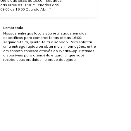
Úteis das 08:30 as 19:00 '' Sábados
das 08:00 as 18:30 '' Feriados das
09:00 as 16:00 Quando Abrir ''
Lembrando
Nossas entregas locais são realizadas em dias
específicos para compras feitas até as 16:00:
segunda-feira, quinta-feira e sábado. Para solicitar
uma entrega rápida ou obter mais informações, entre
em contato conosco através do WhatsApp. Estamos
disponíveis para atendê-lo e garantir que você
receba seus produtos no prazo desejado.