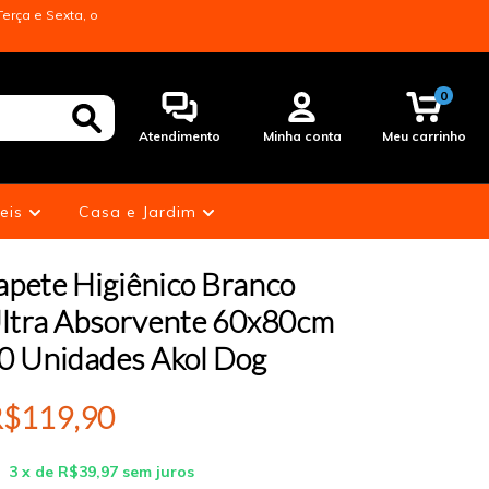
erça e Sexta, o
0
Atendimento
Minha conta
Meu carrinho
eis
Casa e Jardim
apete Higiênico Branco
ltra Absorvente 60x80cm
0 Unidades Akol Dog
$119,90
3
x de
R$39,97
sem juros