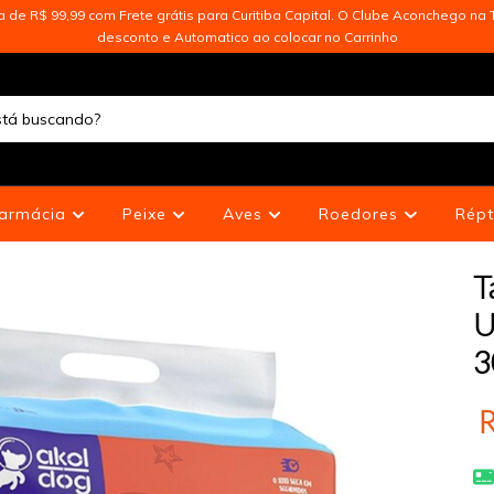
de R$ 99,99 com Frete grátis para Curitiba Capital. O Clube Aconchego na T
desconto e Automatico ao colocar no Carrinho
armácia
Peixe
Aves
Roedores
Répt
T
U
3
R