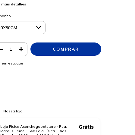
 mais detalhes
manho
7
em estoque
Meios de envio
ALTERAR CEP
regas para o CEP:
CALCULAR
a login
e use seus dados de entrega
o sei meu CEP
Nossa loja
Loja Fisica Aconchegopetstore - Rua:
Grátis
Mateus Leme, 3560 Loja Física '' Dias