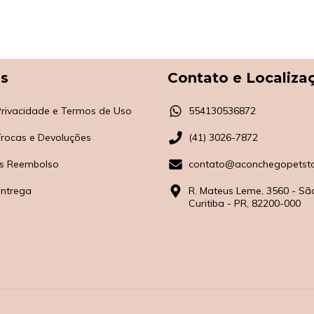
as
Contato e Localiza
 Privacidade e Termos de Uso
554130536872
 Trocas e Devoluções
(41) 3026-7872
s Reembolso
contato@aconchegopetsto
Entrega
R. Mateus Leme, 3560 - Sã
Curitiba - PR, 82200-000