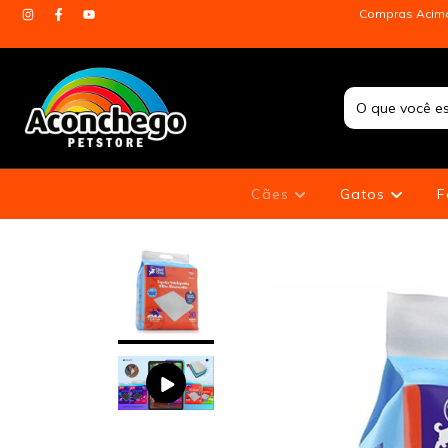
Compras Acima 
Cães
Gatos
F