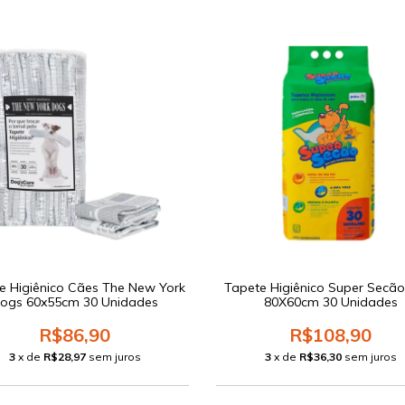
e Higiênico Cães The New York
Tapete Higiênico Super Secão
ogs 60x55cm 30 Unidades
80X60cm 30 Unidades
R$86,90
R$108,90
3
x de
R$28,97
sem juros
3
x de
R$36,30
sem juros