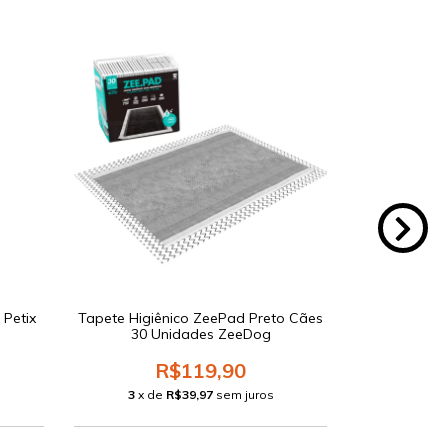
 Petix
Tapete Higiênico ZeePad Preto Cães
Tapete Higi
30 Unidades ZeeDog
Care Carbo
R$119,90
3
x de
R$39,97
sem juros
3
x d