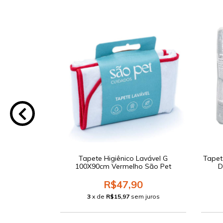
 The New York
Tapete Higiênico Lavável G
Tapet
Unidades
100X90cm Vermelho São Pet
D
0
R$47,90
 juros
3
x de
R$15,97
sem juros